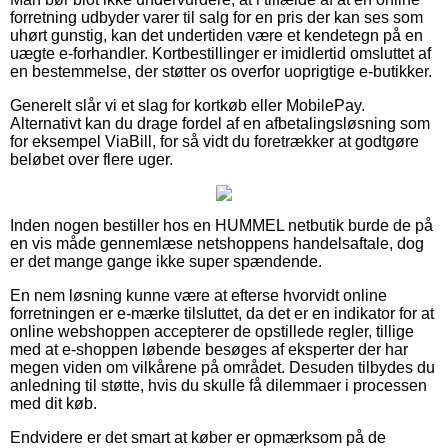
forretning udbyder varer til salg for en pris der kan ses som
uhørt gunstig, kan det undertiden være et kendetegn på en
uægte e-forhandler. Kortbestillinger er imidlertid omsluttet af
en bestemmelse, der støtter os overfor uoprigtige e-butikker.
Generelt slår vi et slag for kortkøb eller MobilePay.
Alternativt kan du drage fordel af en afbetalingsløsning som
for eksempel ViaBill, for så vidt du foretrækker at godtgøre
beløbet over flere uger.
Inden nogen bestiller hos en HUMMEL netbutik burde de på
en vis måde gennemlæse netshoppens handelsaftale, dog
er det mange gange ikke super spændende.
En nem løsning kunne være at efterse hvorvidt online
forretningen er e-mærke tilsluttet, da det er en indikator for at
online webshoppen accepterer de opstillede regler, tillige
med at e-shoppen løbende besøges af eksperter der har
megen viden om vilkårene på området. Desuden tilbydes du
anledning til støtte, hvis du skulle få dilemmaer i processen
med dit køb.
Endvidere er det smart at køber er opmærksom på de