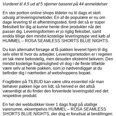
Vurderet til
4.5
ud af 5 stjerner baseret på
44
anmeldelser
En stor portion online shops tildeler nu til dags et stort
udvalg af leveringsmetoder. En af de populære er nu om
dage levering til et afhentningssted, fordi det så er super
fleksibelt for dig at kunne hente dine produkter når det
passer dig. Leveringsformen er jo rigtig fleksibel, samt
endda tillige den mindst kostelige leveringstype ved køb af
HUMMEL – ROSA SEAMLESS SHORTS BLUE NIGHTS.
Du kan alternativt forsøge at få pakken leveret hjem til dig
selv eller til hvor du arbejder. Leveringsmetoden er i regelen
en tak mere bekostelig, men desuden ekstremt bekvem. Den
mindst kostelige fragtmulighed vil dog i de fleste tilfælde
være selv at hente pakken, som jo nødvendiggør at du
befinder dig i nærheden af webshoppens bopæl.
Fragttiden på TILBUD kan være ultra essentiel når man
behøver pakken lige om lidt, så herved er det altså
væsentligt at du finder den forventede leveringstid ved det
respektive produkt.
En hel del webbutikker lover 1 dags fragt på utallige
varenumre, eksempelvis HUMMEL – ROSA SEAMLESS
SHORTS BLUE NIGHTS, der dog er forudsat at bestillingen