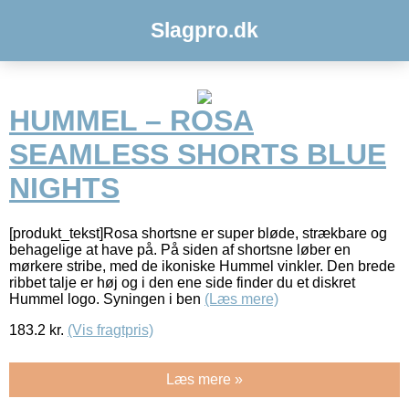
Slagpro.dk
HUMMEL – ROSA
SEAMLESS SHORTS BLUE
NIGHTS
[produkt_tekst]Rosa shortsne er super bløde, strækbare og
behagelige at have på. På siden af shortsne løber en
mørkere stribe, med de ikoniske Hummel vinkler. Den brede
ribbet talje er høj og i den ene side finder du et diskret
Hummel logo. Syningen i ben
(Læs mere)
183.2
kr.
(Vis fragtpris)
Læs mere »