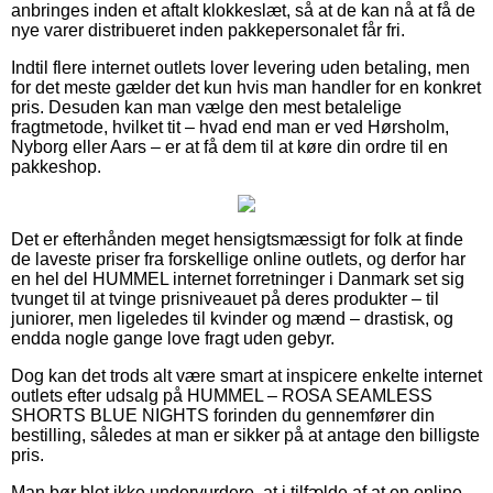
anbringes inden et aftalt klokkeslæt, så at de kan nå at få de
nye varer distribueret inden pakkepersonalet får fri.
Indtil flere internet outlets lover levering uden betaling, men
for det meste gælder det kun hvis man handler for en konkret
pris. Desuden kan man vælge den mest betalelige
fragtmetode, hvilket tit – hvad end man er ved Hørsholm,
Nyborg eller Aars – er at få dem til at køre din ordre til en
pakkeshop.
Det er efterhånden meget hensigtsmæssigt for folk at finde
de laveste priser fra forskellige online outlets, og derfor har
en hel del HUMMEL internet forretninger i Danmark set sig
tvunget til at tvinge prisniveauet på deres produkter – til
juniorer, men ligeledes til kvinder og mænd – drastisk, og
endda nogle gange love fragt uden gebyr.
Dog kan det trods alt være smart at inspicere enkelte internet
outlets efter udsalg på HUMMEL – ROSA SEAMLESS
SHORTS BLUE NIGHTS forinden du gennemfører din
bestilling, således at man er sikker på at antage den billigste
pris.
Man bør blot ikke undervurdere, at i tilfælde af at en online