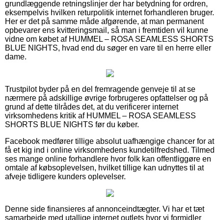
grundlæggende retningslinjer der har betydning for ordren,
eksempelvis hvilken returpolitik internet forhandleren bruger.
Her er det på samme måde afgørende, at man permanent
opbevarer ens kvitteringsmail, så man i fremtiden vil kunne
vidne om købet af HUMMEL – ROSA SEAMLESS SHORTS
BLUE NIGHTS, hvad end du søger en vare til en herre eller
dame.
Trustpilot byder på en del fremragende genveje til at se
nærmere på adskillige øvrige forbrugeres opfattelser og på
grund af dette tilrådes det, at du verificerer internet
virksomhedens kritik af HUMMEL – ROSA SEAMLESS
SHORTS BLUE NIGHTS før du køber.
Facebook medfører tillige absolut uafhængige chancer for at
få et kig ind i online virksomhedens kundetilfredshed. Tilmed
ses mange online forhandlere hvor folk kan offentliggøre en
omtale af købsoplevelsen, hvilket tillige kan udnyttes til at
afveje tidligere kunders oplevelser.
Denne side finansieres af annonceindtægter. Vi har et tæt
samarbejde med utallige internet outlets hvor vi formidler