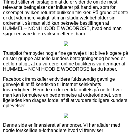
Tilmed stiller vi forslag om at du er vidende om de mest
relevante betingelser der influerer på handlen, som for
eksempel hvilken returret butikken tilsikrer. På grund af dette
er det ydermere vigtigt, at man stadigvæk beholder sin
ordremail, så man altid kan bekræfte bestillingen af
HUMMEL – NONI HOODIE WOODROSE, hvad end man
søger en vare til en voksen eller et barn.
Trustpilot frembyder nogle fine genveje til at blive klogere på
en stor gruppe aktuelle kunders betragtninger og herved er
det fornuftigt, at du vurderer online butikkens vurderinger af
HUMMEL – NONI HOODIE WOODROSE før du køber.
Facebook fremskaffer endvidere fuldstændig gavnlige
genveje til at få kendskab til internet selskabets
troværdighed. Herinde er der endda outlets på nettet hvor
man kan formulere en bedømmelse af ordreforløbet, som
ligeledes kan drages fordel af til at vurdere tidligere kunders
oplevelser.
Denne side er finansieret af annoncer. Vi har aftaler med
nogle forskellige e-forhandlere hvori vi fremviser