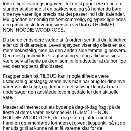
forskellige leveringsudgaver. Det mest populære er nu om
stunder at afsende til en pakkeshop, og så henter du bare
dine nye varer lige præcis når det passer ind i din kalender.
Muligheden er nemlig ret fremkommelig, og typisk ligeledes
den prisbilligste leveringsversion ved køb af HUMMEL –
NONI HOODIE WOODROSE.
Du burde endvidere vælge at få ordren sendt til din lejlighed
eller ud til dit arbejde. Leveringstypen viser sig oftest en tak
mere bekostelig, men på den anden side temmelig bekvem.
Den mest prisbevidste fragtløsning vil dog altid vise sig at
være selv at hente pakken, som jo forudsætter at du bor lige
ved netshoppens tilholdssted.
Fragtperioden på TILBUD kan i nogle tilfælde være
usædvanlig udslagsgivende hvis man har brug for dine nye
varer øjeblikkeligt, og derfor er det selvsagt klogt at man
undersøger den anslåede leveringsdato for den aktuelle
vare.
Masser af internet outlets byder på dag-til-dag fragt på de
fleste af deres varer, eksempelvis HUMMEL – NONI
HOODIE WOODROSE, der dog står og falder med at
handlen gemmenføres forinden et givent tidspunkt, så at de
har udsigt til at kunne nå at få varerne klar før de