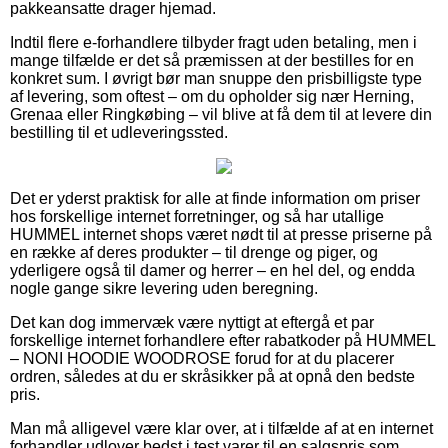
pakkeansatte drager hjemad.
Indtil flere e-forhandlere tilbyder fragt uden betaling, men i
mange tilfælde er det så præmissen at der bestilles for en
konkret sum. I øvrigt bør man snuppe den prisbilligste type
af levering, som oftest – om du opholder sig nær Herning,
Grenaa eller Ringkøbing – vil blive at få dem til at levere din
bestilling til et udleveringssted.
Det er yderst praktisk for alle at finde information om priser
hos forskellige internet forretninger, og så har utallige
HUMMEL internet shops været nødt til at presse priserne på
en række af deres produkter – til drenge og piger, og
yderligere også til damer og herrer – en hel del, og endda
nogle gange sikre levering uden beregning.
Det kan dog immervæk være nyttigt at eftergå et par
forskellige internet forhandlere efter rabatkoder på HUMMEL
– NONI HOODIE WOODROSE forud for at du placerer
ordren, således at du er skråsikker på at opnå den bedste
pris.
Man må alligevel være klar over, at i tilfælde af at en internet
forhandler udlover bedst i test varer til en salgspris som