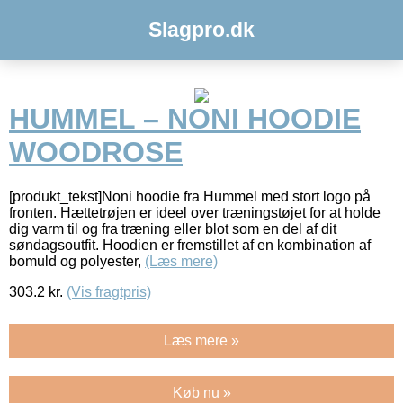
Slagpro.dk
HUMMEL – NONI HOODIE
WOODROSE
[produkt_tekst]Noni hoodie fra Hummel med stort logo på
fronten. Hættetrøjen er ideel over træningstøjet for at holde
dig varm til og fra træning eller blot som en del af dit
søndagsoutfit. Hoodien er fremstillet af en kombination af
bomuld og polyester,
(Læs mere)
303.2
kr.
(Vis fragtpris)
Læs mere »
Køb nu »