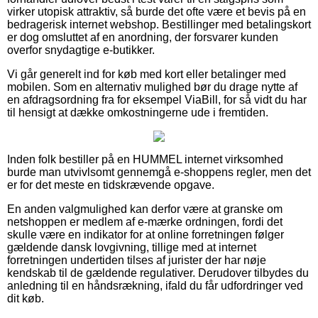
virker utopisk attraktiv, så burde det ofte være et bevis på en
bedragerisk internet webshop. Bestillinger med betalingskort
er dog omsluttet af en anordning, der forsvarer kunden
overfor snydagtige e-butikker.
Vi går generelt ind for køb med kort eller betalinger med
mobilen. Som en alternativ mulighed bør du drage nytte af
en afdragsordning fra for eksempel ViaBill, for så vidt du har
til hensigt at dække omkostningerne ude i fremtiden.
Inden folk bestiller på en HUMMEL internet virksomhed
burde man utvivlsomt gennemgå e-shoppens regler, men det
er for det meste en tidskrævende opgave.
En anden valgmulighed kan derfor være at granske om
netshoppen er medlem af e-mærke ordningen, fordi det
skulle være en indikator for at online forretningen følger
gældende dansk lovgivning, tillige med at internet
forretningen undertiden tilses af jurister der har nøje
kendskab til de gældende regulativer. Derudover tilbydes du
anledning til en håndsrækning, ifald du får udfordringer ved
dit køb.