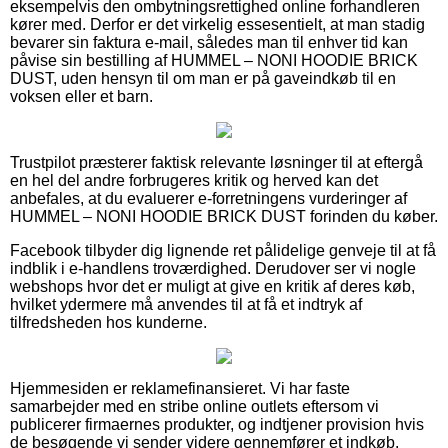
eksempelvis den ombytningsrettighed online forhandleren
kører med. Derfor er det virkelig essesentielt, at man stadig
bevarer sin faktura e-mail, således man til enhver tid kan
påvise sin bestilling af HUMMEL – NONI HOODIE BRICK
DUST, uden hensyn til om man er på gaveindkøb til en
voksen eller et barn.
Trustpilot præsterer faktisk relevante løsninger til at eftergå
en hel del andre forbrugeres kritik og herved kan det
anbefales, at du evaluerer e-forretningens vurderinger af
HUMMEL – NONI HOODIE BRICK DUST forinden du køber.
Facebook tilbyder dig lignende ret pålidelige genveje til at få
indblik i e-handlens troværdighed. Derudover ser vi nogle
webshops hvor det er muligt at give en kritik af deres køb,
hvilket ydermere må anvendes til at få et indtryk af
tilfredsheden hos kunderne.
Hjemmesiden er reklamefinansieret. Vi har faste
samarbejder med en stribe online outlets eftersom vi
publicerer firmaernes produkter, og indtjener provision hvis
de besøgende vi sender videre gennemfører et indkøb.