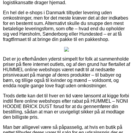
logistikansatte drager hjemad.
En hel del e-shops i Danmark tilbyder levering uden
omkostninger, men for det meste kræver det at der indkøbes
for en bestemt sum. Alternativt skulle du snuppe den mest
betalelige leveringsform, som ofte – hvad end du opholder
sig ved Hørsholm, Sønderborg eller Hundested – er at få
fragtfirmaet til at bringe din pakke til en pakkeshop.
Det er jo efterhånden yderst simpelt for folk at sammenholde
priser på flere internet outlets, og af den grund har flertallet af
HUMMEL online webshops været nødt til at nedsætte
prisniveauet på mange af deres produkter – til babyer og
børn, og tillige også til kvinder og mænd – voldsomt, og
endda nogle gange love fragt uden omkostninger.
Trods dette kan det til hver en tid være lønsomt at kigge forbi
indtil flere online webshops efter rabat på HUMMEL – NONI
HOODIE BRICK DUST forud for at du gennemfører din
bestilling, sådan at man er usvigeligt sikker på at modtage
den billigste pris.
Man bør alligevel være så påpasselig, at hvis en butik på
nettet tilbyder deres varer til salg for en udsalgspris der er