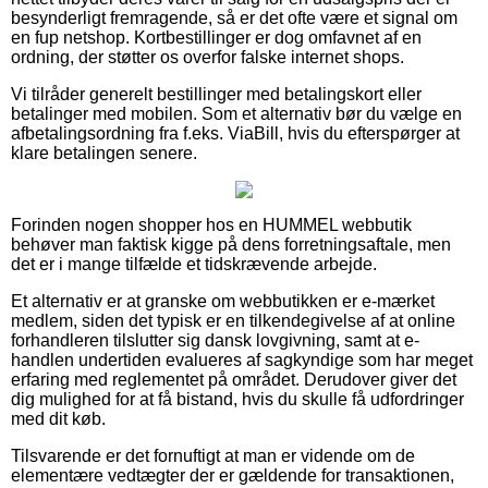
besynderligt fremragende, så er det ofte være et signal om
en fup netshop. Kortbestillinger er dog omfavnet af en
ordning, der støtter os overfor falske internet shops.
Vi tilråder generelt bestillinger med betalingskort eller
betalinger med mobilen. Som et alternativ bør du vælge en
afbetalingsordning fra f.eks. ViaBill, hvis du efterspørger at
klare betalingen senere.
Forinden nogen shopper hos en HUMMEL webbutik
behøver man faktisk kigge på dens forretningsaftale, men
det er i mange tilfælde et tidskrævende arbejde.
Et alternativ er at granske om webbutikken er e-mærket
medlem, siden det typisk er en tilkendegivelse af at online
forhandleren tilslutter sig dansk lovgivning, samt at e-
handlen undertiden evalueres af sagkyndige som har meget
erfaring med reglementet på området. Derudover giver det
dig mulighed for at få bistand, hvis du skulle få udfordringer
med dit køb.
Tilsvarende er det fornuftigt at man er vidende om de
elementære vedtægter der er gældende for transaktionen,