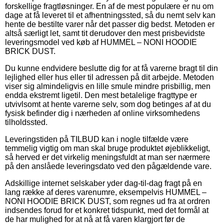
forskellige fragtløsninger. En af de mest populære er nu om
dage at få leveret til et afhentningssted, så du nemt selv kan
hente de bestilte varer når det passer dig bedst. Metoden er
altså særligt let, samt tit derudover den mest prisbevidste
leveringsmodel ved køb af HUMMEL – NONI HOODIE
BRICK DUST.
Du kunne endvidere beslutte dig for at få varerne bragt til din
lejlighed eller hus eller til adressen på dit arbejde. Metoden
viser sig almindeligvis en lille smule mindre prisbillig, men
endda ekstremt ligetil. Den mest betalelige fragttype er
utvivlsomt at hente varerne selv, som dog betinges af at du
fysisk befinder dig i nærheden af online virksomhedens
tilholdssted.
Leveringstiden på TILBUD kan i nogle tilfælde være
temmelig vigtig om man skal bruge produktet øjeblikkeligt,
så herved er det virkelig meningsfuldt at man ser nærmere
på den anslåede leveringsdato ved den pågældende vare.
Adskillige internet selskaber yder dag-til-dag fragt på en
lang række af deres varenumre, eksempelvis HUMMEL –
NONI HOODIE BRICK DUST, som regnes ud fra at ordren
indsendes forud for et konkret tidspunkt, med det formål at
de har mulighed for at nå at få varen klargjort før de