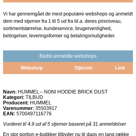
Vi har gennemgået de mest populære webshops og anmeldt
dem med stjerner fra 1 til 5 ud fra bl.a. deres prisniveau,
sortimentstørrelse, kundeservice, brugervenlighed,
betingelser, leveringsformer og betalingsmuligheder.
Bedst anmeldte webshops
Webshop
Stjerner
Link
Navn:
HUMMEL – NONI HOODIE BRICK DUST
Kategori:
TILBUD
Producent:
HUMMEL
Varenummer:
35503917
EAN:
5700497116776
Vurderet til
4.9
ud af 5 stjerner baseret på
31
anmeldelser
En stor portion e-butikker tilbyder nu til dags en lang række