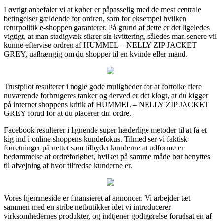
I øvrigt anbefaler vi at køber er påpasselig med de mest centrale
betingelser gældende for ordren, som for eksempel hvilken
returpolitik e-shoppen garanterer. På grund af dette er det ligeledes
vigtigt, at man stadigvæk sikrer sin kvittering, således man senere vil
kunne eftervise ordren af HUMMEL – NELLY ZIP JACKET
GREY, uafhængig om du shopper til en kvinde eller mand.
Trustpilot resulterer i nogle gode muligheder for at fortolke flere
nuværende forbrugeres tanker og derved er det klogt, at du kigger
på internet shoppens kritik af HUMMEL – NELLY ZIP JACKET
GREY forud for at du placerer din ordre.
Facebook resulterer i lignende super hæderlige metoder til at få et
kig ind i online shoppens kundefokus. Tilmed ser vi faktisk
forretninger på nettet som tilbyder kunderne at udforme en
bedømmelse af ordreforløbet, hvilket på samme måde bør benyttes
til afvejning af hvor tilfredse kunderne er.
Vores hjemmeside er finansieret af annoncer. Vi arbejder tæt
sammen med en stribe netbutikker idet vi introducerer
virksomhedernes produkter, og indtjener godtgørelse forudsat en af