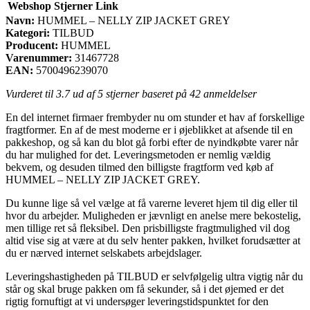
Webshop
Stjerner
Link
Navn:
HUMMEL – NELLY ZIP JACKET GREY
Kategori:
TILBUD
Producent:
HUMMEL
Varenummer:
31467728
EAN:
5700496239070
Vurderet til
3.7
ud af 5 stjerner baseret på
42
anmeldelser
En del internet firmaer frembyder nu om stunder et hav af forskellige
fragtformer. En af de mest moderne er i øjeblikket at afsende til en
pakkeshop, og så kan du blot gå forbi efter de nyindkøbte varer når
du har mulighed for det. Leveringsmetoden er nemlig vældig
bekvem, og desuden tilmed den billigste fragtform ved køb af
HUMMEL – NELLY ZIP JACKET GREY.
Du kunne lige så vel vælge at få varerne leveret hjem til dig eller til
hvor du arbejder. Muligheden er jævnligt en anelse mere bekostelig,
men tillige ret så fleksibel. Den prisbilligste fragtmulighed vil dog
altid vise sig at være at du selv henter pakken, hvilket forudsætter at
du er nærved internet selskabets arbejdslager.
Leveringshastigheden på TILBUD er selvfølgelig ultra vigtig når du
står og skal bruge pakken om få sekunder, så i det øjemed er det
rigtig fornuftigt at vi undersøger leveringstidspunktet for den