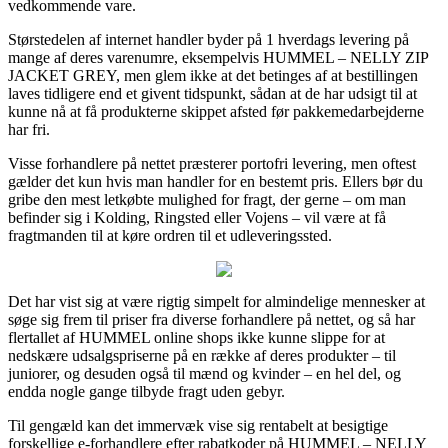
vedkommende vare.
Størstedelen af internet handler byder på 1 hverdags levering på
mange af deres varenumre, eksempelvis HUMMEL – NELLY ZIP
JACKET GREY, men glem ikke at det betinges af at bestillingen
laves tidligere end et givent tidspunkt, sådan at de har udsigt til at
kunne nå at få produkterne skippet afsted før pakkemedarbejderne
har fri.
Visse forhandlere på nettet præsterer portofri levering, men oftest
gælder det kun hvis man handler for en bestemt pris. Ellers bør du
gribe den mest letkøbte mulighed for fragt, der gerne – om man
befinder sig i Kolding, Ringsted eller Vojens – vil være at få
fragtmanden til at køre ordren til et udleveringssted.
Det har vist sig at være rigtig simpelt for almindelige mennesker at
søge sig frem til priser fra diverse forhandlere på nettet, og så har
flertallet af HUMMEL online shops ikke kunne slippe for at
nedskære udsalgspriserne på en række af deres produkter – til
juniorer, og desuden også til mænd og kvinder – en hel del, og
endda nogle gange tilbyde fragt uden gebyr.
Til gengæld kan det immervæk vise sig rentabelt at besigtige
forskellige e-forhandlere efter rabatkoder på HUMMEL – NELLY