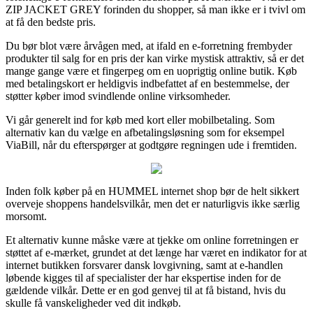
ZIP JACKET GREY forinden du shopper, så man ikke er i tvivl om
at få den bedste pris.
Du bør blot være årvågen med, at ifald en e-forretning frembyder
produkter til salg for en pris der kan virke mystisk attraktiv, så er det
mange gange være et fingerpeg om en uoprigtig online butik. Køb
med betalingskort er heldigvis indbefattet af en bestemmelse, der
støtter køber imod svindlende online virksomheder.
Vi går generelt ind for køb med kort eller mobilbetaling. Som
alternativ kan du vælge en afbetalingsløsning som for eksempel
ViaBill, når du efterspørger at godtgøre regningen ude i fremtiden.
Inden folk køber på en HUMMEL internet shop bør de helt sikkert
overveje shoppens handelsvilkår, men det er naturligvis ikke særlig
morsomt.
Et alternativ kunne måske være at tjekke om online forretningen er
støttet af e-mærket, grundet at det længe har været en indikator for at
internet butikken forsvarer dansk lovgivning, samt at e-handlen
løbende kigges til af specialister der har ekspertise inden for de
gældende vilkår. Dette er en god genvej til at få bistand, hvis du
skulle få vanskeligheder ved dit indkøb.