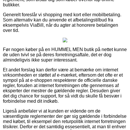
butikker.
Generelt foreslår vi shopping med kort eller mobilbetaling.
Som alternativ kan du anvende et afbetalingstilbud fra
eksempelvis ViaBill, når du agter at honorere betalingen
over tid.
Før nogen køber på en HUMMEL MEN butik på nettet kunne
de uden tvivl se på deres forretningsaftale, det er dog
almindeligvis ikke super interessant.
Et andet forslag kan derfor være at bemærke om internet
virksomheden er støttet af e-mærket, eftersom det ofte er et
sympol på at e-shoppen respekterer de officielle danske
regler, foruden at internet forretningen ofte gennemses af
eksperter der mestrer de gældende regler. Desuden giver
det dig chance for support, for så vidt du skulle få besvær i
forbindelse med dit indkøb.
Ligeså anbefaler vi at kunden er vidende om de
væsentligste reglementer der gør sig gældende i forbindelse
med købet, til eksempel den returpolitik internet forretningen
tilsikrer. Derfor er det samtidig essesentielt, at man til enhver