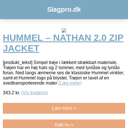
Slagpro.dk
HUMMEL – NATHAN 2.0 ZIP
JACKET
[produkt_tekst] Simpel trøje i lækkert strækbart materiale.
Trøjen har en høj hals og 2 lommer, med lynlåse og lynlås
foran. Ned langs ærmerne ses de klassiske Hummel vinkler,
samt et Hummel logo på brystet. Trøjen er lavet af en
svedtransporterende mater
(Læs mere)
343.2
kr.
(Vis fragtpris)
Læs mere »
Køb nu »