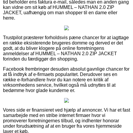
tid beholder ens faktura e-mail, således man en anden gang
kan vidne om sit køb af HUMMEL – NATHAN 2.0 ZIP
JACKET, uafhængig om man shopper til en dame eller
herre.
Trustpilot præsterer forholdsvis pæne chancer for at iagttage
en række eksisterende brugeres domme og derved er det
godt, at du bliver klogere på online forretningens
anmeldelser af HUMMEL – NATHAN 2.0 ZIP JACKET
forinden du færdiggør din shopping.
Facebook frembringer desuden absolut gavnlige chancer for
at få indtryk af e-firmaets popularitet. Derudover ses en
række e-forhandlere hvor du kan notere en kritik af
virksomhedens service, hvilket også må udnyttes til at
bedømme hvor glade kunderne er.
Vores side er finansieret ved hjælp af annoncer. Vi har et fast
samarbejde med en stribe internet firmaer hvor vi
promoverer forretningernes tilbud, og indhenter honorar
under forudsætning af at en bruger fra vores hjemmeside
laver et køb.