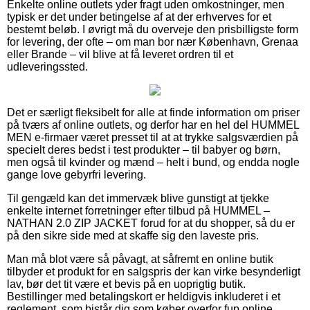
Enkelte online outlets yder fragt uden omkostninger, men
typisk er det under betingelse af at der erhverves for et
bestemt beløb. I øvrigt må du overveje den prisbilligste form
for levering, der ofte – om man bor nær København, Grenaa
eller Brande – vil blive at få leveret ordren til et
udleveringssted.
Det er særligt fleksibelt for alle at finde information om priser
på tværs af online outlets, og derfor har en hel del HUMMEL
MEN e-firmaer været presset til at at trykke salgsværdien på
specielt deres bedst i test produkter – til babyer og børn,
men også til kvinder og mænd – helt i bund, og endda nogle
gange love gebyrfri levering.
Til gengæld kan det immervæk blive gunstigt at tjekke
enkelte internet forretninger efter tilbud på HUMMEL –
NATHAN 2.0 ZIP JACKET forud for at du shopper, så du er
på den sikre side med at skaffe sig den laveste pris.
Man må blot være så påvagt, at såfremt en online butik
tilbyder et produkt for en salgspris der kan virke besynderligt
lav, bør det tit være et bevis på en uoprigtig butik.
Bestillinger med betalingskort er heldigvis inkluderet i et
reglement, som bistår dig som køber overfor fup online