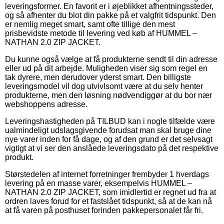
leveringsformer. En favorit er i øjeblikket afhentningssteder,
og så afhenter du blot din pakke på et valgfrit tidspunkt. Den
er nemlig meget smart, samt ofte tillige den mest
prisbevidste metode til levering ved køb af HUMMEL –
NATHAN 2.0 ZIP JACKET.
Du kunne også vælge at få produkterne sendt til din adresse
eller ud på dit arbejde. Muligheden viser sig som regel en
tak dyrere, men derudover yderst smart. Den billigste
leveringsmodel vil dog utvivlsomt være at du selv henter
produkterne, men den løsning nødvendiggør at du bor nær
webshoppens adresse.
Leveringshastigheden på TILBUD kan i nogle tilfælde være
ualmindeligt udslagsgivende forudsat man skal bruge dine
nye varer inden for få dage, og af den grund er det selvsagt
vigtigt at vi ser den anslåede leveringsdato på det respektive
produkt.
Størstedelen af internet forretninger frembyder 1 hverdags
levering på en masse varer, eksempelvis HUMMEL –
NATHAN 2.0 ZIP JACKET, som imidlertid er regnet ud fra at
ordren laves forud for et fastslået tidspunkt, så at de kan nå
at få varen på posthuset forinden pakkepersonalet får fri.