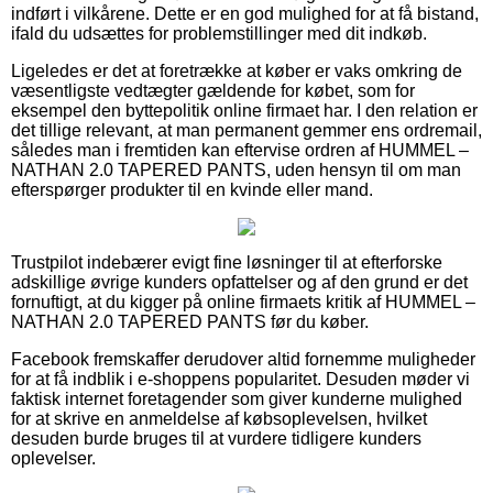
indført i vilkårene. Dette er en god mulighed for at få bistand,
ifald du udsættes for problemstillinger med dit indkøb.
Ligeledes er det at foretrække at køber er vaks omkring de
væsentligste vedtægter gældende for købet, som for
eksempel den byttepolitik online firmaet har. I den relation er
det tillige relevant, at man permanent gemmer ens ordremail,
således man i fremtiden kan eftervise ordren af HUMMEL –
NATHAN 2.0 TAPERED PANTS, uden hensyn til om man
efterspørger produkter til en kvinde eller mand.
Trustpilot indebærer evigt fine løsninger til at efterforske
adskillige øvrige kunders opfattelser og af den grund er det
fornuftigt, at du kigger på online firmaets kritik af HUMMEL –
NATHAN 2.0 TAPERED PANTS før du køber.
Facebook fremskaffer derudover altid fornemme muligheder
for at få indblik i e-shoppens popularitet. Desuden møder vi
faktisk internet foretagender som giver kunderne mulighed
for at skrive en anmeldelse af købsoplevelsen, hvilket
desuden burde bruges til at vurdere tidligere kunders
oplevelser.