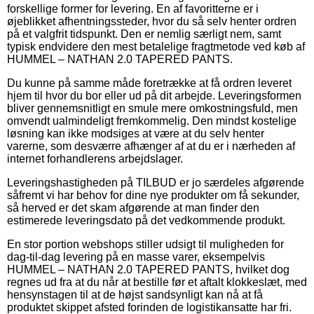
forskellige former for levering. En af favoritterne er i
øjeblikket afhentningssteder, hvor du så selv henter ordren
på et valgfrit tidspunkt. Den er nemlig særligt nem, samt
typisk endvidere den mest betalelige fragtmetode ved køb af
HUMMEL – NATHAN 2.0 TAPERED PANTS.
Du kunne på samme måde foretrække at få ordren leveret
hjem til hvor du bor eller ud på dit arbejde. Leveringsformen
bliver gennemsnitligt en smule mere omkostningsfuld, men
omvendt ualmindeligt fremkommelig. Den mindst kostelige
løsning kan ikke modsiges at være at du selv henter
varerne, som desværre afhænger af at du er i nærheden af
internet forhandlerens arbejdslager.
Leveringshastigheden på TILBUD er jo særdeles afgørende
såfremt vi har behov for dine nye produkter om få sekunder,
så herved er det skam afgørende at man finder den
estimerede leveringsdato på det vedkommende produkt.
En stor portion webshops stiller udsigt til muligheden for
dag-til-dag levering på en masse varer, eksempelvis
HUMMEL – NATHAN 2.0 TAPERED PANTS, hvilket dog
regnes ud fra at du når at bestille før et aftalt klokkeslæt, med
hensynstagen til at de højst sandsynligt kan nå at få
produktet skippet afsted forinden de logistikansatte har fri.