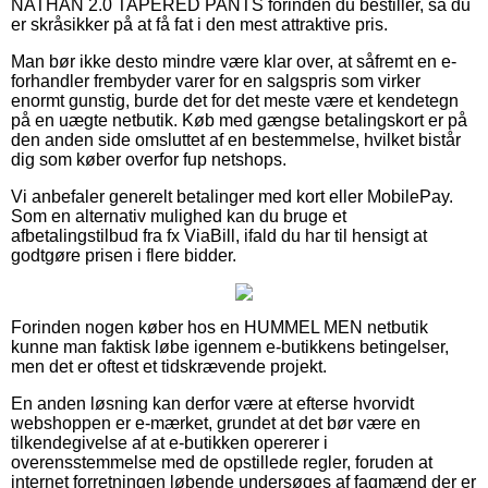
NATHAN 2.0 TAPERED PANTS forinden du bestiller, så du
er skråsikker på at få fat i den mest attraktive pris.
Man bør ikke desto mindre være klar over, at såfremt en e-
forhandler frembyder varer for en salgspris som virker
enormt gunstig, burde det for det meste være et kendetegn
på en uægte netbutik. Køb med gængse betalingskort er på
den anden side omsluttet af en bestemmelse, hvilket bistår
dig som køber overfor fup netshops.
Vi anbefaler generelt betalinger med kort eller MobilePay.
Som en alternativ mulighed kan du bruge et
afbetalingstilbud fra fx ViaBill, ifald du har til hensigt at
godtgøre prisen i flere bidder.
Forinden nogen køber hos en HUMMEL MEN netbutik
kunne man faktisk løbe igennem e-butikkens betingelser,
men det er oftest et tidskrævende projekt.
En anden løsning kan derfor være at efterse hvorvidt
webshoppen er e-mærket, grundet at det bør være en
tilkendegivelse af at e-butikken opererer i
overensstemmelse med de opstillede regler, foruden at
internet forretningen løbende undersøges af fagmænd der er