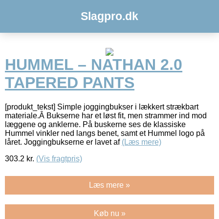
Slagpro.dk
HUMMEL – NATHAN 2.0
TAPERED PANTS
[produkt_tekst] Simple joggingbukser i lækkert strækbart
materiale.Â Bukserne har et løst fit, men strammer ind mod
læggene og anklerne. På buskerne ses de klassiske
Hummel vinkler ned langs benet, samt et Hummel logo på
låret. Joggingbukserne er lavet af
(Læs mere)
303.2
kr.
(Vis fragtpris)
Læs mere »
Køb nu »