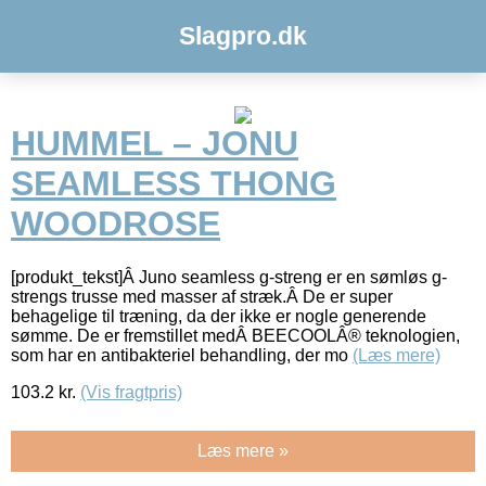
Slagpro.dk
HUMMEL – JONU
SEAMLESS THONG
WOODROSE
[produkt_tekst]Â Juno seamless g-streng er en sømløs g-
strengs trusse med masser af stræk.Â De er super
behagelige til træning, da der ikke er nogle generende
sømme. De er fremstillet medÂ BEECOOLÂ® teknologien,
som har en antibakteriel behandling, der mo
(Læs mere)
103.2
kr.
(Vis fragtpris)
Læs mere »