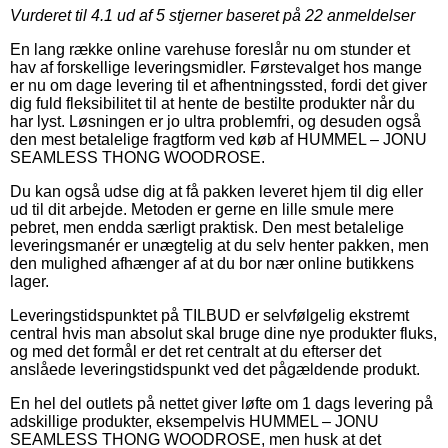
Vurderet til
4.1
ud af 5 stjerner baseret på
22
anmeldelser
En lang række online varehuse foreslår nu om stunder et
hav af forskellige leveringsmidler. Førstevalget hos mange
er nu om dage levering til et afhentningssted, fordi det giver
dig fuld fleksibilitet til at hente de bestilte produkter når du
har lyst. Løsningen er jo ultra problemfri, og desuden også
den mest betalelige fragtform ved køb af HUMMEL – JONU
SEAMLESS THONG WOODROSE.
Du kan også udse dig at få pakken leveret hjem til dig eller
ud til dit arbejde. Metoden er gerne en lille smule mere
pebret, men endda særligt praktisk. Den mest betalelige
leveringsmanér er unægtelig at du selv henter pakken, men
den mulighed afhænger af at du bor nær online butikkens
lager.
Leveringstidspunktet på TILBUD er selvfølgelig ekstremt
central hvis man absolut skal bruge dine nye produkter fluks,
og med det formål er det ret centralt at du efterser det
anslåede leveringstidspunkt ved det pågældende produkt.
En hel del outlets på nettet giver løfte om 1 dags levering på
adskillige produkter, eksempelvis HUMMEL – JONU
SEAMLESS THONG WOODROSE, men husk at det