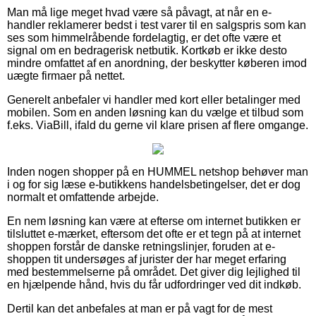
Man må lige meget hvad være så påvagt, at når en e-
handler reklamerer bedst i test varer til en salgspris som kan
ses som himmelråbende fordelagtig, er det ofte være et
signal om en bedragerisk netbutik. Kortkøb er ikke desto
mindre omfattet af en anordning, der beskytter køberen imod
uægte firmaer på nettet.
Generelt anbefaler vi handler med kort eller betalinger med
mobilen. Som en anden løsning kan du vælge et tilbud som
f.eks. ViaBill, ifald du gerne vil klare prisen af flere omgange.
Inden nogen shopper på en HUMMEL netshop behøver man
i og for sig læse e-butikkens handelsbetingelser, det er dog
normalt et omfattende arbejde.
En nem løsning kan være at efterse om internet butikken er
tilsluttet e-mærket, eftersom det ofte er et tegn på at internet
shoppen forstår de danske retningslinjer, foruden at e-
shoppen tit undersøges af jurister der har meget erfaring
med bestemmelserne på området. Det giver dig lejlighed til
en hjælpende hånd, hvis du får udfordringer ved dit indkøb.
Dertil kan det anbefales at man er på vagt for de mest