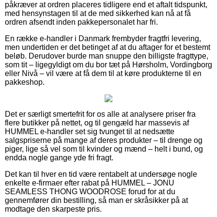
påkræver at ordren placeres tidligere end et aftalt tidspunkt,
med hensynstagen til at de med sikkerhed kan nå at få
ordren afsendt inden pakkepersonalet har fri.
En række e-handler i Danmark frembyder fragtfri levering,
men undertiden er det betinget af at du aftager for et bestemt
beløb. Derudover burde man snuppe den billigste fragttype,
som tit – ligegyldigt om du bor tæt på Hørsholm, Vordingborg
eller Nivå – vil være at få dem til at køre produkterne til en
pakkeshop.
Det er særligt smertefrit for os alle at analysere priser fra
flere butikker på nettet, og til gengæld har massevis af
HUMMEL e-handler set sig tvunget til at nedsætte
salgspriserne på mange af deres produkter – til drenge og
piger, lige så vel som til kvinder og mænd – helt i bund, og
endda nogle gange yde fri fragt.
Det kan til hver en tid være rentabelt at undersøge nogle
enkelte e-firmaer efter rabat på HUMMEL – JONU
SEAMLESS THONG WOODROSE forud for at du
gennemfører din bestilling, så man er skråsikker på at
modtage den skarpeste pris.