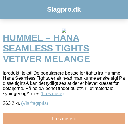
Slagpro.dk
HUMMEL – HANA
SEAMLESS TIGHTS
VETIVER MELANGE
[produkt_tekst] De populærere bestseller tights fra Hummel,
Hana Seamless Tights, er alt hvad man kunne ønske sig! På
disse tightsÂ kan det tydligt ses at der er blevet kræset for
detaljerne. På heleÂ benet finder du etÂ rillet materiale,
syninger ogÂ mes
(Læs mere)
263.2
kr.
(Vis fragtpris)
Læs mere »