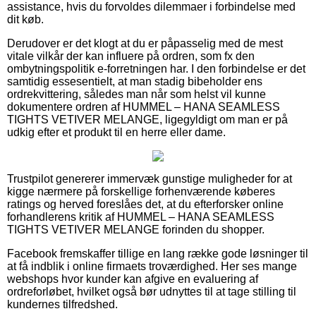
assistance, hvis du forvoldes dilemmaer i forbindelse med
dit køb.
Derudover er det klogt at du er påpasselig med de mest
vitale vilkår der kan influere på ordren, som fx den
ombytningspolitik e-forretningen har. I den forbindelse er det
samtidig essesentielt, at man stadig bibeholder ens
ordrekvittering, således man når som helst vil kunne
dokumentere ordren af HUMMEL – HANA SEAMLESS
TIGHTS VETIVER MELANGE, ligegyldigt om man er på
udkig efter et produkt til en herre eller dame.
Trustpilot genererer immervæk gunstige muligheder for at
kigge nærmere på forskellige forhenværende køberes
ratings og herved foreslåes det, at du efterforsker online
forhandlerens kritik af HUMMEL – HANA SEAMLESS
TIGHTS VETIVER MELANGE forinden du shopper.
Facebook fremskaffer tillige en lang række gode løsninger til
at få indblik i online firmaets troværdighed. Her ses mange
webshops hvor kunder kan afgive en evaluering af
ordreforløbet, hvilket også bør udnyttes til at tage stilling til
kundernes tilfredshed.