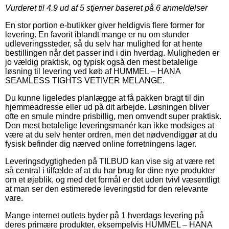
Vurderet til
4.9
ud af 5 stjerner baseret på
6
anmeldelser
En stor portion e-butikker giver heldigvis flere former for
levering. En favorit iblandt mange er nu om stunder
udleveringssteder, så du selv har mulighed for at hente
bestillingen når det passer ind i din hverdag. Muligheden er
jo vældig praktisk, og typisk også den mest betalelige
løsning til levering ved køb af HUMMEL – HANA
SEAMLESS TIGHTS VETIVER MELANGE.
Du kunne ligeledes planlægge at få pakken bragt til din
hjemmeadresse eller ud på dit arbejde. Løsningen bliver
ofte en smule mindre prisbillig, men omvendt super praktisk.
Den mest betalelige leveringsmanér kan ikke modsiges at
være at du selv henter ordren, men det nødvendiggør at du
fysisk befinder dig nærved online forretningens lager.
Leveringsdygtigheden på TILBUD kan vise sig at være ret
så central i tilfælde af at du har brug for dine nye produkter
om et øjeblik, og med det formål er det uden tvivl væsentligt
at man ser den estimerede leveringstid for den relevante
vare.
Mange internet outlets byder på 1 hverdags levering på
deres primære produkter, eksempelvis HUMMEL – HANA