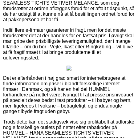
SEAMLESS TIGHTS VETIVER MELANGE, som dog
forudsætter at ordren aflægges forud for et aftalt tidspunkt, så
de har udsigt til at kunne nå at få bestillingen ordnet forud for
at pakkepersonalet har fri.
Indtil flere e-firmaer garanterer fri fragt, men for det meste
forudsætter det at der handles for en fastsat pris. I øvrigt skal
man gribe den prisbilligste leveringsmulighed, der i mange
tilfælde – om du bor i Vejle, Ikast eller Ringkøbing – vil blive
at få fragtfirmaet til at bringe produkterne til et
udleveringssted.
Det er efterhånden i høj grad smart for internetbrugere at
finde information om priser i blandt forskellige internet
firmaer i Danmark, og så har en hel del HUMMEL
forhandlere på nettet været tvunget til at presse prisniveauet
på specielt deres bedst i test produkter – til babyer og børn,
men ligeledes til voksne – betragteligt, og endda nogle
gange tilbyde fragt uden gebyr.
Trods dette kan det stadigvæk vise sig profitabelt at udforske
nogle forskellige outlets på nettet efter rabatkoder på
HUMMEL – HANA SEAMLESS TIGHTS VETIVER