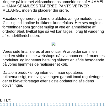
klogere på internet virksomhedens anmeldelser af HUMMEL
– HANA SEAMLESS TAPERED PANTS VETIVER
MELANGE inden du placerer din ordre.
Facebook genererer ydermere aldeles ærlige metoder til at
få et kig ind i online butikkens kundefokus. Her ses nogle e-
forretninger som gør det muligt at ytre en anmeldelse af
ordreforløbet, hvilket lige så vel kan tages i brug til vurdering
af kundetilfredsheden.
Vores side finansieres af annoncer. Vi arbejder sammen
med en stribe online webshops når vi annoncerer firmaernes
produkter, og indhenter betaling såfremt en af de besøgende
på vores hjemmeside realiserer et køb.
Data om produkter og internet firmaer opdateres
rutinemæssigt, men vi giver ingen garanti imod reguleringer
der er blevet foretaget efter sidste opdatering af sidens
oplysninger.
BITLY:
1
1
1
1
1
1
1
1
1
1
1
1
1
1
1
1
1
1
1
1
1
1
1
1
1
1
1
1
1
1
1
1
1
1