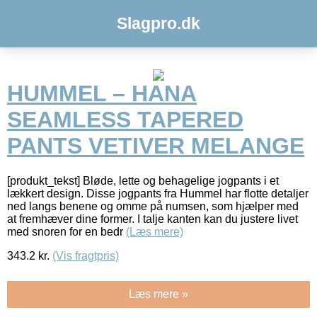
Slagpro.dk
HUMMEL – HANA
SEAMLESS TAPERED
PANTS VETIVER MELANGE
[produkt_tekst] Bløde, lette og behagelige jogpants i et
lækkert design. Disse jogpants fra Hummel har flotte detaljer
ned langs benene og omme på numsen, som hjælper med
at fremhæver dine former. I talje kanten kan du justere livet
med snoren for en bedr
(Læs mere)
343.2
kr.
(Vis fragtpris)
Læs mere »