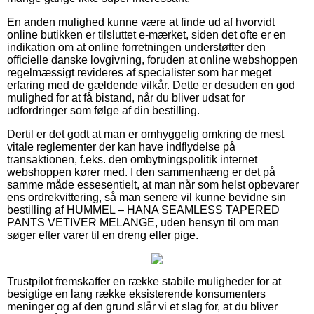
En anden mulighed kunne være at finde ud af hvorvidt
online butikken er tilsluttet e-mærket, siden det ofte er en
indikation om at online forretningen understøtter den
officielle danske lovgivning, foruden at online webshoppen
regelmæssigt revideres af specialister som har meget
erfaring med de gældende vilkår. Dette er desuden en god
mulighed for at få bistand, når du bliver udsat for
udfordringer som følge af din bestilling.
Dertil er det godt at man er omhyggelig omkring de mest
vitale reglementer der kan have indflydelse på
transaktionen, f.eks. den ombytningspolitik internet
webshoppen kører med. I den sammenhæng er det på
samme måde essesentielt, at man når som helst opbevarer
ens ordrekvittering, så man senere vil kunne bevidne sin
bestilling af HUMMEL – HANA SEAMLESS TAPERED
PANTS VETIVER MELANGE, uden hensyn til om man
søger efter varer til en dreng eller pige.
Trustpilot fremskaffer en række stabile muligheder for at
besigtige en lang række eksisterende konsumenters
meninger og af den grund slår vi et slag for, at du bliver