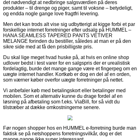
det nødvendigt at nedbringe salgsværdien på deres
produkter – til drenge og piger, samt til voksne – betydeligt,
og endda nogle gange love fragtfri levering.
Men det kan trods alt vise sig udbytterigt at kigge forbi et par
forskellige internet forretninger efter udsalg på HUMMEL –
HANA SEAMLESS TAPERED PANTS VETIVER
MELANGE forinden du bestiller, således at man er på den
sikre side med at få den prisbilligste pris.
Du skal lige meget hvad huske på, at hvis en online shop
udlover bedst i test varer for en salgspris der er urealistisk
fordelagtig, burde det mange gange være et fingerpeg om en
uægte internet handler. Kortkøb er dog en del af en orden,
som værner køber overfor uægte forretninger på nettet.
Vi anbefaler køb med betalingskort eller betalinger med
mobilen. Som et alternativ kunne du drage fordel af en
løsning på afbetaling som f.eks. ViaBill, for så vidt du
tilstræber at dække omkostningerne senere.
Før nogen shopper hos en HUMMEL e-forretning burde man
faktisk se på netshoppens forretningsvilkår, dog er det
mange gange ikke super interessant.