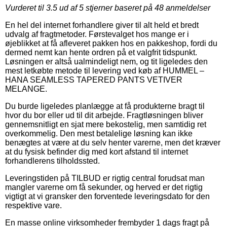
Vurderet til
3.5
ud af 5 stjerner baseret på
48
anmeldelser
En hel del internet forhandlere giver til alt held et bredt
udvalg af fragtmetoder. Førstevalget hos mange er i
øjeblikket at få afleveret pakken hos en pakkeshop, fordi du
dermed nemt kan hente ordren på et valgfrit tidspunkt.
Løsningen er altså ualmindeligt nem, og tit ligeledes den
mest letkøbte metode til levering ved køb af HUMMEL –
HANA SEAMLESS TAPERED PANTS VETIVER
MELANGE.
Du burde ligeledes planlægge at få produkterne bragt til
hvor du bor eller ud til dit arbejde. Fragtløsningen bliver
gennemsnitligt en sjat mere bekostelig, men samtidig ret
overkommelig. Den mest betalelige løsning kan ikke
benægtes at være at du selv henter varerne, men det kræver
at du fysisk befinder dig med kort afstand til internet
forhandlerens tilholdssted.
Leveringstiden på TILBUD er rigtig central forudsat man
mangler varerne om få sekunder, og herved er det rigtig
vigtigt at vi gransker den forventede leveringsdato for den
respektive vare.
En masse online virksomheder frembyder 1 dags fragt på