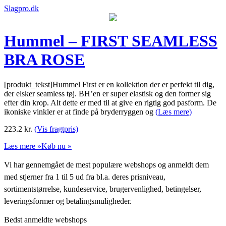
Slagpro.dk
Hummel – FIRST SEAMLESS
BRA ROSE
[produkt_tekst]Hummel First er en kollektion der er perfekt til dig,
der elsker seamless tøj. BH’en er super elastisk og den former sig
efter din krop. Alt dette er med til at give en rigtig god pasform. De
ikoniske vinkler er at finde på bryderryggen og
(Læs mere)
223.2
kr.
(Vis fragtpris)
Læs mere »
Køb nu »
Vi har gennemgået de mest populære webshops og anmeldt dem
med stjerner fra 1 til 5 ud fra bl.a. deres prisniveau,
sortimentstørrelse, kundeservice, brugervenlighed, betingelser,
leveringsformer og betalingsmuligheder.
Bedst anmeldte webshops