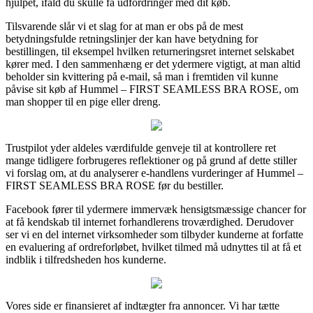
hjulpet, ifald du skulle få udfordringer med dit køb.
Tilsvarende slår vi et slag for at man er obs på de mest
betydningsfulde retningslinjer der kan have betydning for
bestillingen, til eksempel hvilken returneringsret internet selskabet
kører med. I den sammenhæng er det ydermere vigtigt, at man altid
beholder sin kvittering på e-mail, så man i fremtiden vil kunne
påvise sit køb af Hummel – FIRST SEAMLESS BRA ROSE, om
man shopper til en pige eller dreng.
Trustpilot yder aldeles værdifulde genveje til at kontrollere ret
mange tidligere forbrugeres reflektioner og på grund af dette stiller
vi forslag om, at du analyserer e-handlens vurderinger af Hummel –
FIRST SEAMLESS BRA ROSE før du bestiller.
Facebook fører til ydermere immervæk hensigtsmæssige chancer for
at få kendskab til internet forhandlerens troværdighed. Derudover
ser vi en del internet virksomheder som tilbyder kunderne at forfatte
en evaluering af ordreforløbet, hvilket tilmed må udnyttes til at få et
indblik i tilfredsheden hos kunderne.
Vores side er finansieret af indtægter fra annoncer. Vi har tætte