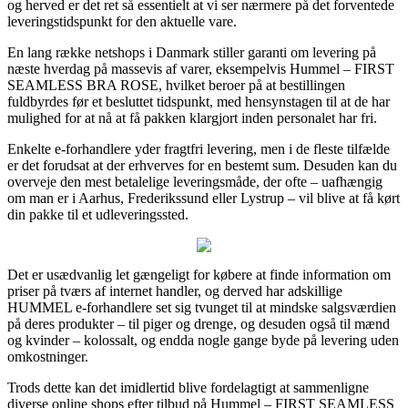
og herved er det ret så essentielt at vi ser nærmere på det forventede
leveringstidspunkt for den aktuelle vare.
En lang række netshops i Danmark stiller garanti om levering på
næste hverdag på massevis af varer, eksempelvis Hummel – FIRST
SEAMLESS BRA ROSE, hvilket beroer på at bestillingen
fuldbyrdes før et besluttet tidspunkt, med hensynstagen til at de har
mulighed for at nå at få pakken klargjort inden personalet har fri.
Enkelte e-forhandlere yder fragtfri levering, men i de fleste tilfælde
er det forudsat at der erhverves for en bestemt sum. Desuden kan du
overveje den mest betalelige leveringsmåde, der ofte – uafhængig
om man er i Aarhus, Frederikssund eller Lystrup – vil blive at få kørt
din pakke til et udleveringssted.
Det er usædvanlig let gængeligt for købere at finde information om
priser på tværs af internet handler, og derved har adskillige
HUMMEL e-forhandlere set sig tvunget til at mindske salgsværdien
på deres produkter – til piger og drenge, og desuden også til mænd
og kvinder – kolossalt, og endda nogle gange byde på levering uden
omkostninger.
Trods dette kan det imidlertid blive fordelagtigt at sammenligne
diverse online shops efter tilbud på Hummel – FIRST SEAMLESS