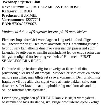
Webshop
Stjerner
Link
Navn:
Hummel – FIRST SEAMLESS BRA ROSE
Kategori:
TILBUD
Producent:
HUMMEL
Varenummer:
42277791
EAN:
5700497339076
Vurderet til
4.4
ud af 5 stjerner baseret på
15
anmeldelser
Flere netshops foreslår i vore dage en lang række forskellige
muligheder for fragt. Den mest anvendte er p.t. afhentningssteder,
hvor du selv kan afhente dine nye varer når det passer ind i din
kalender. Fragttypen er nemlig ualmindeligt let, og endda også den
billigste mulighed for levering ved køb af Hummel – FIRST
SEAMLESS BRA ROSE.
Du burde tillige beslutte dig for at vælge at få sendt til din
privatbolig eller ud på dit arbejde. Metoden er som oftest en anelse
mindre prisbillig, men tillige ret så overkommelig. Den prisbilligste
fragttype vil dog altid vise sig at være at hente pakken selv, som
desværre stiller krav om at du opholder dig med kort afstand til
online forretningens hjemsted.
Leveringsdygtigheden på TILBUD kan vise sig at være yderst
bestemmende hvis du står og skal bruge produkterne øjeblikkeligt,