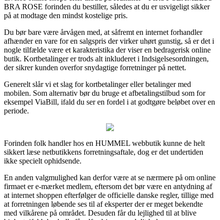
BRA ROSE forinden du bestiller, således at du er usvigeligt sikker
på at modtage den mindst kostelige pris.
Du bør bare være årvågen med, at såfremt en internet forhandler
afhænder en vare for en salgspris der virker uhørt gunstig, så er det i
nogle tilfælde være et karakteristika der viser en bedragerisk online
butik. Kortbetalinger er trods alt inkluderet i Indsigelsesordningen,
der sikrer kunden overfor snydagtige forretninger på nettet.
Generelt slår vi et slag for kortbetalinger eller betalinger med
mobilen. Som alternativ bør du bruge et afbetalingstilbud som for
eksempel ViaBill, ifald du ser en fordel i at godtgøre beløbet over en
periode.
Forinden folk handler hos en HUMMEL webbutik kunne de helt
sikkert læse netbutikkens forretningsaftale, dog er det undertiden
ikke specielt ophidsende.
En anden valgmulighed kan derfor være at se nærmere på om online
firmaet er e-mærket medlem, eftersom det bør være en antydning af
at internet shoppen efterfølger de officielle danske regler, tillige med
at forretningen løbende ses til af eksperter der er meget bekendte
med vilkårene på området. Desuden får du lejlighed til at blive