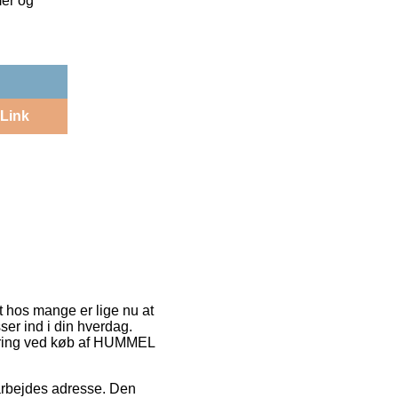
mer og
Link
et hos mange er lige nu at
sser ind i din hverdag.
evering ved køb af HUMMEL
t arbejdes adresse. Den