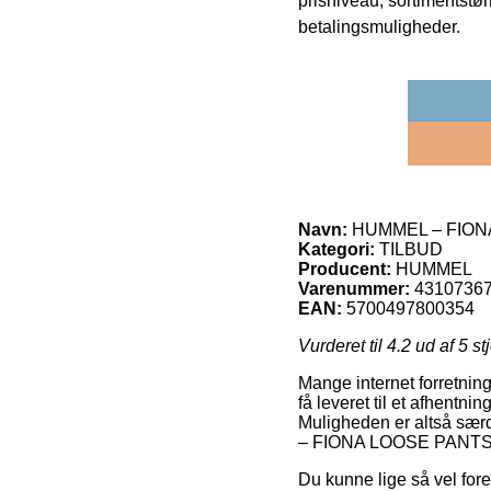
prisniveau, sortimentstø
betalingsmuligheder.
Navn:
HUMMEL – FION
Kategori:
TILBUD
Producent:
HUMMEL
Varenummer:
4310736
EAN:
5700497800354
Vurderet til
4.2
ud af 5 st
Mange internet forretning
få leveret til et afhentni
Muligheden er altså særd
– FIONA LOOSE PANTS
Du kunne lige så vel fore