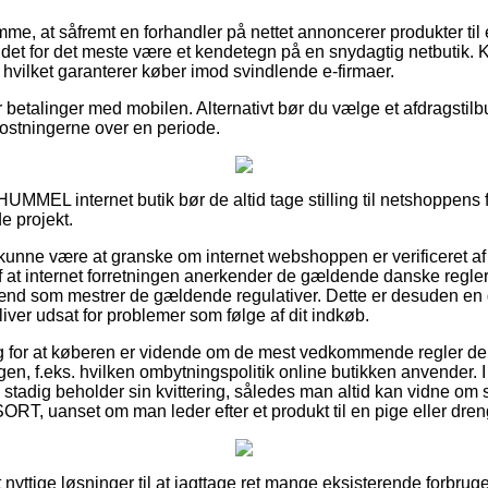
me, at såfremt en forhandler på nettet annoncerer produkter til e
 det for det meste være et kendetegn på en snydagtig netbutik. K
, hvilket garanterer køber imod svindlende e-firmaer.
r betalinger med mobilen. Alternativt bør du vælge et afdragstilbu
kostningerne over en periode.
HUMMEL internet butik bør de altid tage stilling til netshoppens 
de projekt.
unne være at granske om internet webshoppen er verificeret af
 at internet forretningen anerkender de gældende danske regler
ænd som mestrer de gældende regulativer. Dette er desuden en g
iver udsat for problemer som følge af dit indkøb.
lag for at køberen er vidende om de mest vedkommende regler d
gen, f.eks. hvilken ombytningspolitik online butikken anvender. I 
 stadig beholder sin kvittering, således man altid kan vidne o
 uanset om man leder efter et produkt til en pige eller dren
lt nyttige løsninger til at iagttage ret mange eksisterende forbrug