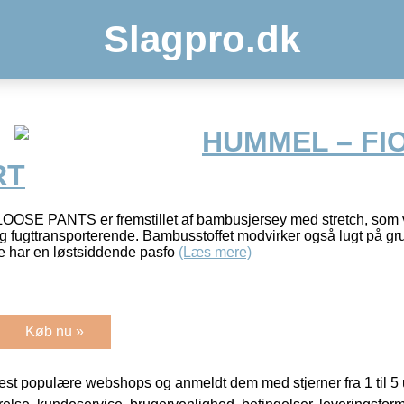
Slagpro.dk
HUMMEL – FI
RT
LOOSE PANTS er fremstillet af bambusjersey med stretch, som v
 fugttransporterende. Bambusstoffet modvirker også lugt på grun
ne har en løstsiddende pasfo
(Læs mere)
Køb nu »
t populære webshops og anmeldt dem med stjerner fra 1 til 5 ud