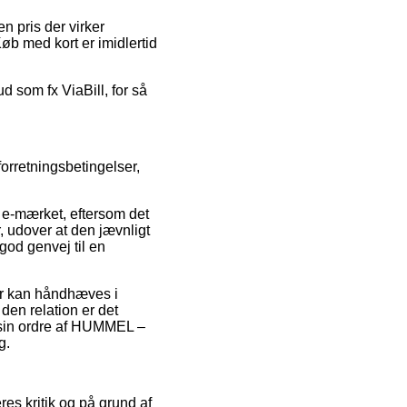
n pris der virker
øb med kort er imidlertid
d som fx ViaBill, for så
forretningsbetingelser,
 e-mærket, eftersom det
, udover at den jævnligt
od genvej til en
er kan håndhæves i
den relation er det
m sin ordre af HUMMEL –
g.
eres kritik og på grund af