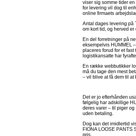
viser sig somme tider en
for levering vil dog til 
online firmaets arbejdsla
Antal dages levering på 
om kort tid, og herved er
En del forretninger på ne
eksempelvis HUMMEL – 
placeres forud for et fast
logistikansatte har fyrafte
En række webbutikker lov
må du tage den mest betal
– vil blive at få dem til a
Det er jo efterhånden usæd
følgelig har adskillige 
deres varer – til piger o
uden betaling.
Dog kan det imidlertid vi
FIONA LOOSE PANTS SORT 
pris.