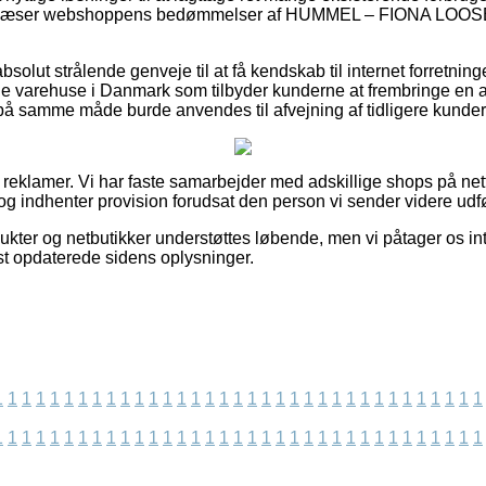
at du læser webshoppens bedømmelser af HUMMEL – FIONA LO
 absolut strålende genveje til at få kendskab til internet forretni
e varehuse i Danmark som tilbyder kunderne at frembringe en 
på samme måde burde anvendes til afvejning af tidligere kunder
f reklamer. Vi har faste samarbejder med adskillige shops på ne
og indhenter provision forudsat den person vi sender videre udfø
ukter og netbutikker understøttes løbende, men vi påtager os in
idst opdaterede sidens oplysninger.
1
1
1
1
1
1
1
1
1
1
1
1
1
1
1
1
1
1
1
1
1
1
1
1
1
1
1
1
1
1
1
1
1
1
1
1
1
1
1
1
1
1
1
1
1
1
1
1
1
1
1
1
1
1
1
1
1
1
1
1
1
1
1
1
1
1
1
1
1
1