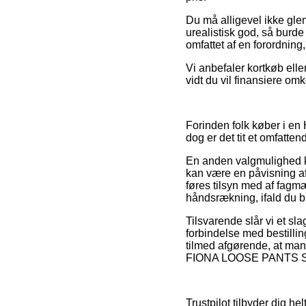
Du må alligevel ikke glem
urealistisk god, så burde
omfattet af en forordning
Vi anbefaler kortkøb elle
vidt du vil finansiere om
Forinden folk køber i en 
dog er det tit et omfatten
En anden valgmulighed k
kan være en påvisning af
føres tilsyn med af fagm
håndsrækning, ifald du bl
Tilsvarende slår vi et s
forbindelse med bestillin
tilmed afgørende, at man
FIONA LOOSE PANTS SORT,
Trustpilot tilbyder dig he