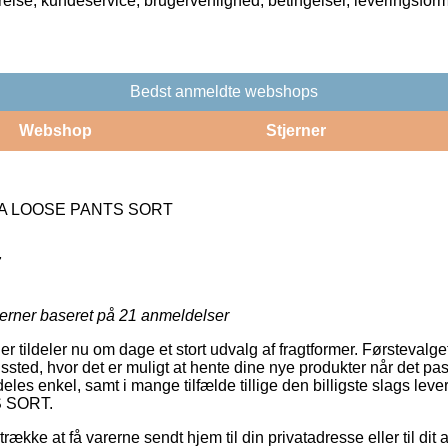
rrelse, kundeservice, brugervenlighed, betingelser, leveringsfor
Bedst anmeldte webshops
Webshop
Stjerner
A LOOSE PANTS SORT
7
jerner baseret på
21
anmeldelser
er tildeler nu om dage et stort udvalg af fragtformer. Førstevalg
ngssted, hvor det er muligt at hente dine nye produkter når det pa
eles enkel, samt i mange tilfælde tillige den billigste slags l
 SORT.
trække at få varerne sendt hjem til din privatadresse eller til di