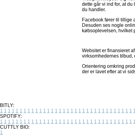
dette går vi ind for, 
du handler.
Facebook fører til tillige
Desuden ses nogle onlin
købsoplevelsen, hvilket 
Websitet er finansieret a
virksomhedernes tilbud, 
Orientering omkring prod
der er lavet efter at vi s
BITLY:
1
1
1
1
1
1
1
1
1
1
1
1
1
1
1
1
1
1
1
1
1
1
1
1
1
1
1
1
1
1
1
1
1
1
SPOTIFY:
1
1
1
1
1
1
1
1
1
1
1
1
1
1
1
1
1
1
1
1
1
1
1
1
1
1
1
1
1
1
1
1
1
1
CUTTLY BIO:
1