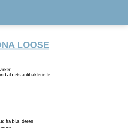
ONA LOOSE
irker
d af dets antibakterielle
 fra bl.a. deres