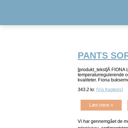
PANTS SO
[produkt_tekst]Â FIONA 
temperaturregulerende og
kvaliteter. Fiona bukser
343.2
kr.
(Vis fragtpris)
Læs mere »
Vi har gennemgået de mes