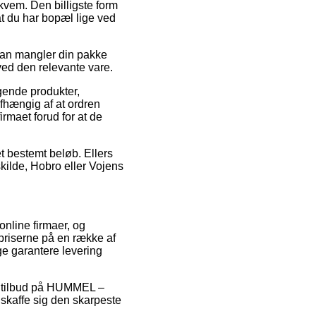
kvem. Den billigste form
 at du har bopæl lige ved
man mangler din pakke
ved den relevante vare.
lgende produkter,
ængig af at ordren
firmaet forud for at de
t bestemt beløb. Ellers
kilde, Hobro eller Vojens
 online firmaer, og
spriserne på en række af
ge garantere levering
ter tilbud på HUMMEL –
kaffe sig den skarpeste