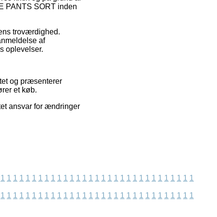
OSE PANTS SORT inden
ngens troværdighed.
anmeldelse af
s oplevelser.
ttet og præsenterer
rer et køb.
tet ansvar for ændringer
1
1
1
1
1
1
1
1
1
1
1
1
1
1
1
1
1
1
1
1
1
1
1
1
1
1
1
1
1
1
1
1
1
1
1
1
1
1
1
1
1
1
1
1
1
1
1
1
1
1
1
1
1
1
1
1
1
1
1
1
1
1