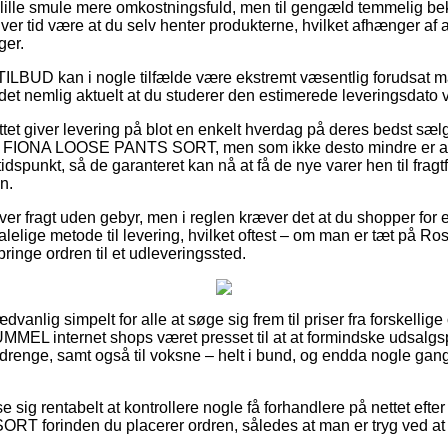
 lille smule mere omkostningsfuld, men til gengæld temmelig be
enhver tid være at du selv henter produkterne, hvilket afhænger af
ger.
TILBUD kan i nogle tilfælde være ekstremt væsentlig forudsat 
 det nemlig aktuelt at du studerer den estimerede leveringsdato 
ttet giver levering på blot en enkelt hverdag på deres bedst sæ
FIONA LOOSE PANTS SORT, men som ikke desto mindre er afh
 tidspunkt, så de garanteret kan nå at få de nye varer hen til fragt
n.
er fragt uden gebyr, men i reglen kræver det at du shopper for e
elige metode til levering, hvilket oftest – om man er tæt på Ros
t bringe ordren til et udleveringssted.
vanlig simpelt for alle at søge sig frem til priser fra forskellige
HUMMEL internet shops været presset til at at formindske udsalg
g drenge, samt også til voksne – helt i bund, og endda nogle gan
se sig rentabelt at kontrollere nogle få forhandlere på nettet ef
forinden du placerer ordren, således at man er tryg ved at s