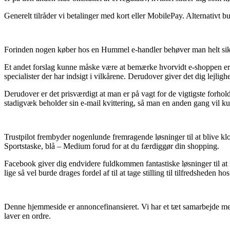
Generelt tilråder vi betalinger med kort eller MobilePay. Alternativt bu
Forinden nogen køber hos en Hummel e-handler behøver man helt sikker
Et andet forslag kunne måske være at bemærke hvorvidt e-shoppen er god
specialister der har indsigt i vilkårene. Derudover giver det dig lejlig
Derudover er det prisværdigt at man er på vagt for de vigtigste forho
stadigvæk beholder sin e-mail kvittering, så man en anden gang vil k
Trustpilot frembyder nogenlunde fremragende løsninger til at blive k
Sportstaske, blå – Medium forud for at du færdiggør din shopping.
Facebook giver dig endvidere fuldkommen fantastiske løsninger til at
lige så vel burde drages fordel af til at tage stilling til tilfredsheden h
Denne hjemmeside er annoncefinansieret. Vi har et tæt samarbejde m
laver en ordre.