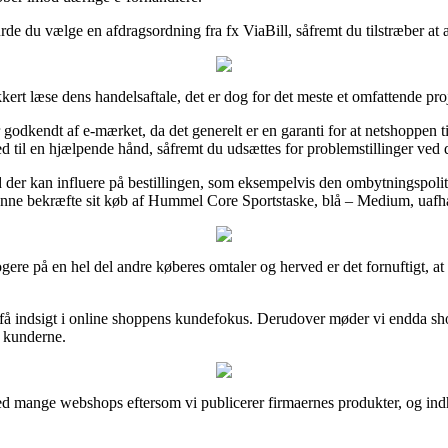
rde du vælge en afdragsordning fra fx ViaBill, såfremt du tilstræber at a
t læse dens handelsaftale, det er dog for det meste et omfattende pro
kendt af e-mærket, da det generelt er en garanti for at netshoppen tils
hed til en hjælpende hånd, såfremt du udsættes for problemstillinger ved 
ld der kan influere på bestillingen, som eksempelvis den ombytningspolit
unne bekræfte sit køb af Hummel Core Sportstaske, blå – Medium, uafhæn
logere på en hel del andre køberes omtaler og herved er det fornuftig
 få indsigt i online shoppens kundefokus. Derudover møder vi endda sho
os kunderne.
ed mange webshops eftersom vi publicerer firmaernes produkter, og in