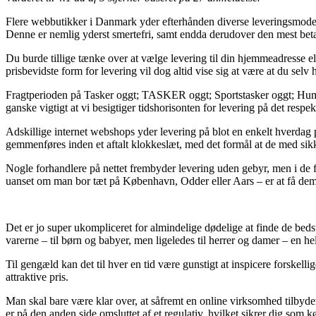
Flere webbutikker i Danmark yder efterhånden diverse leveringsmodeller
Denne er nemlig yderst smertefri, samt endda derudover den mest bet
Du burde tillige tænke over at vælge levering til din hjemmeadresse e
prisbevidste form for levering vil dog altid vise sig at være at du sel
Fragtperioden på Tasker oggt; TASKER oggt; Sportstasker oggt; Hummel
ganske vigtigt at vi besigtiger tidshorisonten for levering på det respe
Adskillige internet webshops yder levering på blot en enkelt hverda
gemmenføres inden et aftalt klokkeslæt, med det formål at de med sikk
Nogle forhandlere på nettet frembyder levering uden gebyr, men i de fl
uanset om man bor tæt på København, Odder eller Aars – er at få dem til
Det er jo super ukompliceret for almindelige dødelige at finde de beds
varerne – til børn og babyer, men ligeledes til herrer og damer – en h
Til gengæld kan det til hver en tid være gunstigt at inspicere forskel
attraktive pris.
Man skal bare være klar over, at såfremt en online virksomhed tilbyder
er på den anden side omsluttet af et regulativ, hvilket sikrer dig som 