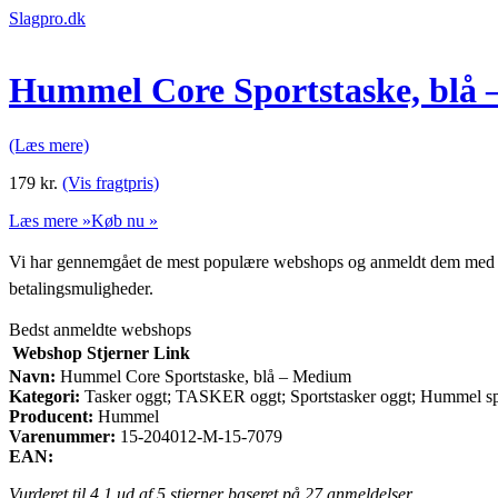
Slagpro.dk
Hummel Core Sportstaske, blå
(Læs mere)
179
kr.
(Vis fragtpris)
Læs mere »
Køb nu »
Vi har gennemgået de mest populære webshops og anmeldt dem med stjern
betalingsmuligheder.
Bedst anmeldte webshops
Webshop
Stjerner
Link
Navn:
Hummel Core Sportstaske, blå – Medium
Kategori:
Tasker oggt; TASKER oggt; Sportstasker oggt; Hummel sp
Producent:
Hummel
Varenummer:
15-204012-M-15-7079
EAN:
Vurderet til
4.1
ud af 5 stjerner baseret på
27
anmeldelser