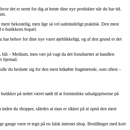
vor det er nemt for dig at hente dine nye produkter når du har tid.
ium.
 mere bekostelig, men lige så vel ualmindeligt praktisk. Den mest
ed e-butikkens bopæl.
har behov for dine nye varer øjeblikkeligt, og af den grund er det
, blå – Medium, men vær på vagt da det forudsætter at handlen
er hjemad.
lle du beslutte sig for den mest letkøbte fragtmetode, som oftest –
butikker på nettet været nødt til at formindske udsalgspriserne på
um inden du shopper, således at man er sikker på at opnå den mest
ge gange være et tegn på en falsk internet shop. Bestillinger med kort