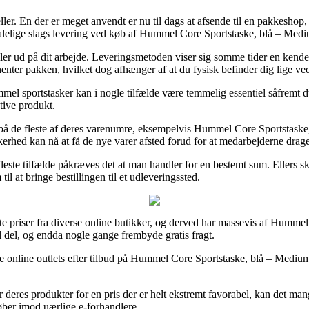
. En der er meget anvendt er nu til dags at afsende til en pakkeshop, h
alelige slags levering ved køb af Hummel Core Sportstaske, blå – Med
ller ud på dit arbejde. Leveringsmetoden viser sig somme tider en kende
v henter pakken, hvilket dog afhænger af at du fysisk befinder dig lige v
 sportstasker kan i nogle tilfælde være temmelig essentiel såfremt du 
ktive produkt.
g på de fleste af deres varenumre, eksempelvis Hummel Core Sportstaske
erhed kan nå at få de nye varer afsted forud for at medarbejderne drag
este tilfælde påkræves det at man handler for en bestemt sum. Ellers sku
 at bringe bestillingen til et udleveringssted.
te priser fra diverse online butikker, og derved har massevis af Hummel 
el del, og endda nogle gange frembyde gratis fragt.
lige online outlets efter tilbud på Hummel Core Sportstaske, blå – Medi
 deres produkter for en pris der er helt ekstremt favorabel, kan det man
køber imod uærlige e-forhandlere.