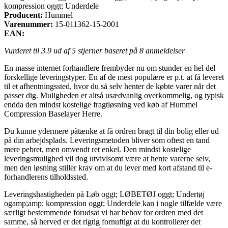
kompression oggt; Underdele
Producent:
Hummel
Varenummer:
15-011362-15-2001
EAN:
Vurderet til
3.9
ud af 5 stjerner baseret på
8
anmeldelser
En masse internet forhandlere frembyder nu om stunder en hel del
forskellige leveringstyper. En af de mest populære er p.t. at få leveret
til et afhentningssted, hvor du så selv henter de købte varer når det
passer dig. Muligheden er altså usædvanlig overkommelig, og typisk
endda den mindst kostelige fragtløsning ved køb af Hummel
Compression Baselayer Herre.
Du kunne ydermere påtænke at få ordren bragt til din bolig eller ud
på din arbejdsplads. Leveringsmetoden bliver som oftest en tand
mere pebret, men omvendt ret enkel. Den mindst kostelige
leveringsmulighed vil dog utvivlsomt være at hente varerne selv,
men den løsning stiller krav om at du lever med kort afstand til e-
forhandlerens tilholdssted.
Leveringshastigheden på Løb oggt; LØBETØJ oggt; Undertøj
ogamp;amp; kompression oggt; Underdele kan i nogle tilfælde være
særligt bestemmende forudsat vi har behov for ordren med det
samme, så herved er det rigtig fornuftigt at du kontrollerer det