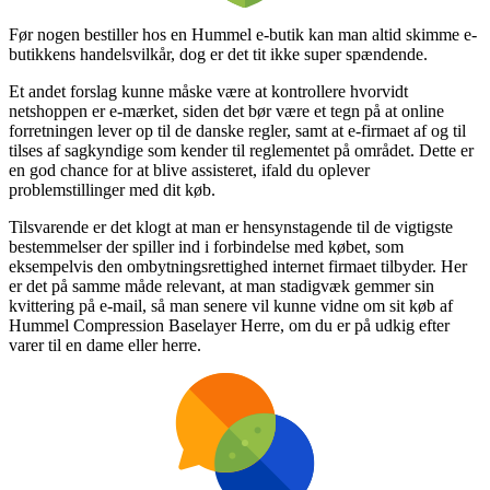
Før nogen bestiller hos en Hummel e-butik kan man altid skimme e-
butikkens handelsvilkår, dog er det tit ikke super spændende.
Et andet forslag kunne måske være at kontrollere hvorvidt
netshoppen er e-mærket, siden det bør være et tegn på at online
forretningen lever op til de danske regler, samt at e-firmaet af og til
tilses af sagkyndige som kender til reglementet på området. Dette er
en god chance for at blive assisteret, ifald du oplever
problemstillinger med dit køb.
Tilsvarende er det klogt at man er hensynstagende til de vigtigste
bestemmelser der spiller ind i forbindelse med købet, som
eksempelvis den ombytningsrettighed internet firmaet tilbyder. Her
er det på samme måde relevant, at man stadigvæk gemmer sin
kvittering på e-mail, så man senere vil kunne vidne om sit køb af
Hummel Compression Baselayer Herre, om du er på udkig efter
varer til en dame eller herre.