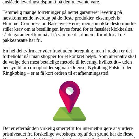
anslåede leveringstidspunkt på den relevante vare.
Temmelig mange forretninger på nettet garanterer levering på
næstkommende hverdag på de fleste produkter, eksempelvis
Hummel Compression Baselayer Herre, men som ikke desto mindre
stiller krav om at bestillingen laves forud for et fastslået klokkeslæt,
så de garanteret kan nå at få varerne distribueret forud for at de
pakkeansatte har fri.
En hel del e-firmaer yder fragt uden beregning, men i reglen er det
forbeholdt når man shopper for et konkret beløb. Som alternativ skal
du vælge den mest betalelige metode til levering, hvilket tit – uden
hensyn til om du opholder sig nær Odense, Nykøbing Falster eller
Ringkøbing – er at få kørt ordren til et afhentningssted.
Det er efterhånden virkelig smertefrit for internetbrugere at vurdere
prisniveauet fra forskellige webshops, og af den grund har de fleste