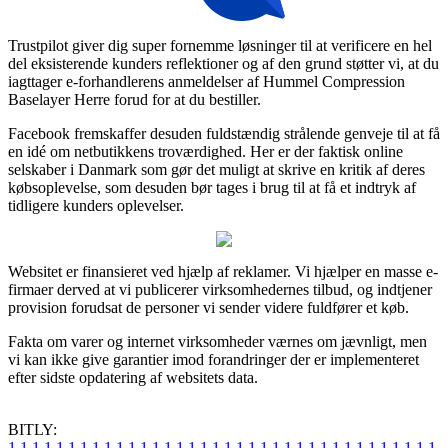
Trustpilot giver dig super fornemme løsninger til at verificere en hel
del eksisterende kunders reflektioner og af den grund støtter vi, at du
iagttager e-forhandlerens anmeldelser af Hummel Compression
Baselayer Herre forud for at du bestiller.
Facebook fremskaffer desuden fuldstændig strålende genveje til at få
en idé om netbutikkens troværdighed. Her er der faktisk online
selskaber i Danmark som gør det muligt at skrive en kritik af deres
købsoplevelse, som desuden bør tages i brug til at få et indtryk af
tidligere kunders oplevelser.
Websitet er finansieret ved hjælp af reklamer. Vi hjælper en masse e-
firmaer derved at vi publicerer virksomhedernes tilbud, og indtjener
provision forudsat de personer vi sender videre fuldfører et køb.
Fakta om varer og internet virksomheder værnes om jævnligt, men
vi kan ikke give garantier imod forandringer der er implementeret
efter sidste opdatering af websitets data.
BITLY:
1
1
1
1
1
1
1
1
1
1
1
1
1
1
1
1
1
1
1
1
1
1
1
1
1
1
1
1
1
1
1
1
1
1
1
1