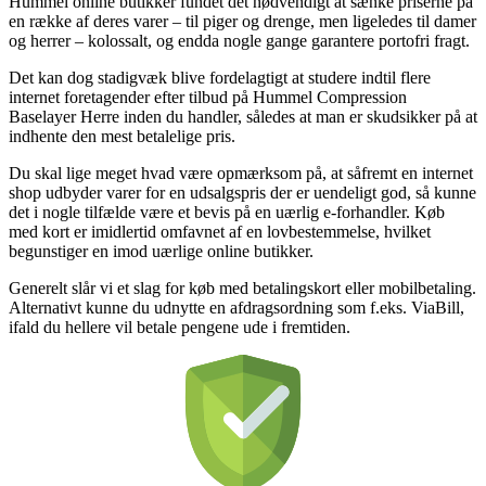
Hummel online butikker fundet det nødvendigt at sænke priserne på
en række af deres varer – til piger og drenge, men ligeledes til damer
og herrer – kolossalt, og endda nogle gange garantere portofri fragt.
Det kan dog stadigvæk blive fordelagtigt at studere indtil flere
internet foretagender efter tilbud på Hummel Compression
Baselayer Herre inden du handler, således at man er skudsikker på at
indhente den mest betalelige pris.
Du skal lige meget hvad være opmærksom på, at såfremt en internet
shop udbyder varer for en udsalgspris der er uendeligt god, så kunne
det i nogle tilfælde være et bevis på en uærlig e-forhandler. Køb
med kort er imidlertid omfavnet af en lovbestemmelse, hvilket
begunstiger en imod uærlige online butikker.
Generelt slår vi et slag for køb med betalingskort eller mobilbetaling.
Alternativt kunne du udnytte en afdragsordning som f.eks. ViaBill,
ifald du hellere vil betale pengene ude i fremtiden.