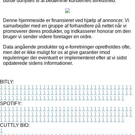
burde udnyttes til at bedømme kundernes tilfredshed.
Denne hjemmeside er finansieret ved hjælp af annoncer. Vi
samarbejder med en gruppe af forhandlere på nettet når vi
promoverer deres produkter, og indkasserer honorar om den
bruger vi sender videre foretager en ordre.
Data angående produkter og e-forretninger opretholdes ofte,
men det er ikke muligt for os at give garantier imod
reguleringer der eventuelt er implementeret efter at vi sidst
opdaterede sidens informationer.
BITLY:
1
1
1
1
1
1
1
1
1
1
1
1
1
1
1
1
1
1
1
1
1
1
1
1
1
1
1
1
1
1
1
1
1
1
1
1
1
1
1
1
1
1
1
1
1
1
1
1
1
1
1
1
1
1
1
1
1
1
1
1
1
1
1
1
1
1
1
1
1
1
1
1
1
1
1
1
1
1
1
1
1
1
1
1
1
1
1
1
1
1
1
1
1
1
1
1
1
1
1
1
SPOTIFY:
1
1
1
1
1
1
1
1
1
1
1
1
1
1
1
1
1
1
1
1
1
1
1
1
1
1
1
1
1
1
1
1
1
1
1
1
1
1
1
1
1
1
1
1
1
1
1
1
1
1
1
1
1
1
1
1
1
1
1
1
1
1
1
1
1
1
1
1
1
1
1
1
1
1
1
1
1
1
1
1
1
1
1
1
1
1
1
1
1
1
1
1
1
1
1
1
1
1
1
1
CUTTLY BIO:
1