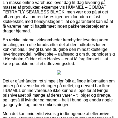
En masse online varehuse lover dag-til-dag levering på
masser af produkter, eksempelvis HUMMEL – COMBAT
TERRAFLY SEAMLESS BLACK, men vær obs på at det
afhænger af at ordren køres igennem forinden et fast
klokkeslæt, med hensynstagen til at de garanteret kan nå at
få varerne hen til fragtfirmaet inden pakkemedarbejderne
drager hjemad.
En række internet virksomheder frembyder levering uden
betaling, men ofte forudsætter det at der indkøbes for en
konkret pris. I øvrigt kunne du gribe den mindst kostelige
leveringsmodel, hvilket ofte – uafhængig om du opholder sig
i Hørsholm, Odder eller Haslev – er at få fragtfirmaet til at
køre produkterne til et udleveringssted.
Det er efterhånden ret simpelt for folk at finde information om
priser på diverse forretninger på nettet, og derved har flere
HUMMEL online varehuse ikke kunne slippe for at tvinge
prisniveauet på mange af deres varer – til piger og drenge,
og ligeså til kvinder og mænd – helt i bund, og endda nogle
gange yde fragt uden omkostninger.
Men det kan imidlertid vise sig indbringende at efterprøve