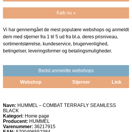
Køb nu »
Vi har gennemgået de mest populære webshops og anmeldt
dem med stjerner fra 1 til 5 ud fra bl.a. deres prisniveau,
sortimentstørrelse, kundeservice, brugervenlighed,
betingelser, leveringsformer og betalingsmuligheder.
Bedst anmeldte webshops
Webshop
Stjerner
Link
Navn:
HUMMEL – COMBAT TERRAFLY SEAMLESS
BLACK
Kategori:
Home page
Producent:
HUMMEL
Varenummer:
36217915
EAN:
5700496552384