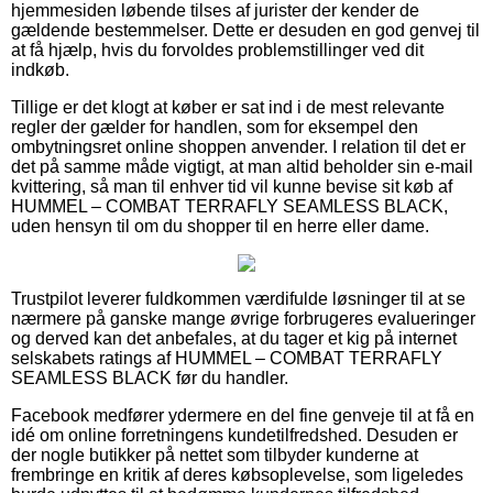
hjemmesiden løbende tilses af jurister der kender de
gældende bestemmelser. Dette er desuden en god genvej til
at få hjælp, hvis du forvoldes problemstillinger ved dit
indkøb.
Tillige er det klogt at køber er sat ind i de mest relevante
regler der gælder for handlen, som for eksempel den
ombytningsret online shoppen anvender. I relation til det er
det på samme måde vigtigt, at man altid beholder sin e-mail
kvittering, så man til enhver tid vil kunne bevise sit køb af
HUMMEL – COMBAT TERRAFLY SEAMLESS BLACK,
uden hensyn til om du shopper til en herre eller dame.
Trustpilot leverer fuldkommen værdifulde løsninger til at se
nærmere på ganske mange øvrige forbrugeres evalueringer
og derved kan det anbefales, at du tager et kig på internet
selskabets ratings af HUMMEL – COMBAT TERRAFLY
SEAMLESS BLACK før du handler.
Facebook medfører ydermere en del fine genveje til at få en
idé om online forretningens kundetilfredshed. Desuden er
der nogle butikker på nettet som tilbyder kunderne at
frembringe en kritik af deres købsoplevelse, som ligeledes