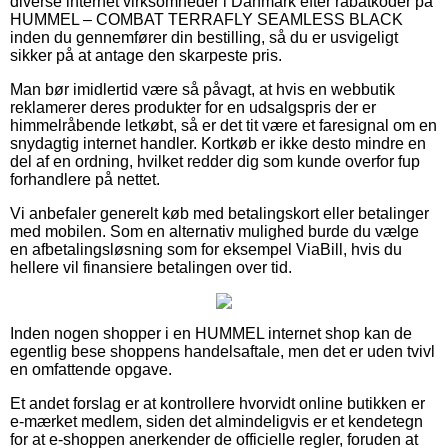
diverse internet virksomheder i Danmark efter rabatkoder på
HUMMEL – COMBAT TERRAFLY SEAMLESS BLACK
inden du gennemfører din bestilling, så du er usvigeligt
sikker på at antage den skarpeste pris.
Man bør imidlertid være så påvagt, at hvis en webbutik
reklamerer deres produkter for en udsalgspris der er
himmelråbende letkøbt, så er det tit være et faresignal om en
snydagtig internet handler. Kortkøb er ikke desto mindre en
del af en ordning, hvilket redder dig som kunde overfor fup
forhandlere på nettet.
Vi anbefaler generelt køb med betalingskort eller betalinger
med mobilen. Som en alternativ mulighed burde du vælge
en afbetalingsløsning som for eksempel ViaBill, hvis du
hellere vil finansiere betalingen over tid.
Inden nogen shopper i en HUMMEL internet shop kan de
egentlig bese shoppens handelsaftale, men det er uden tvivl
en omfattende opgave.
Et andet forslag er at kontrollere hvorvidt online butikken er
e-mærket medlem, siden det almindeligvis er et kendetegn
for at e-shoppen anerkender de officielle regler, foruden at