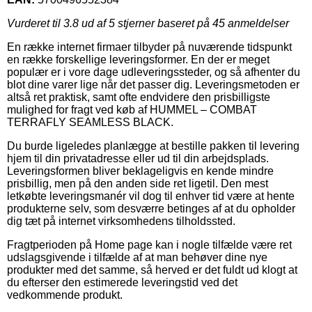
Vurderet til
3.8
ud af 5 stjerner baseret på
45
anmeldelser
En række internet firmaer tilbyder på nuværende tidspunkt
en række forskellige leveringsformer. En der er meget
populær er i vore dage udleveringssteder, og så afhenter du
blot dine varer lige når det passer dig. Leveringsmetoden er
altså ret praktisk, samt ofte endvidere den prisbilligste
mulighed for fragt ved køb af HUMMEL – COMBAT
TERRAFLY SEAMLESS BLACK.
Du burde ligeledes planlægge at bestille pakken til levering
hjem til din privatadresse eller ud til din arbejdsplads.
Leveringsformen bliver beklageligvis en kende mindre
prisbillig, men på den anden side ret ligetil. Den mest
letkøbte leveringsmanér vil dog til enhver tid være at hente
produkterne selv, som desværre betinges af at du opholder
dig tæt på internet virksomhedens tilholdssted.
Fragtperioden på Home page kan i nogle tilfælde være ret
udslagsgivende i tilfælde af at man behøver dine nye
produkter med det samme, så herved er det fuldt ud klogt at
du efterser den estimerede leveringstid ved det
vedkommende produkt.