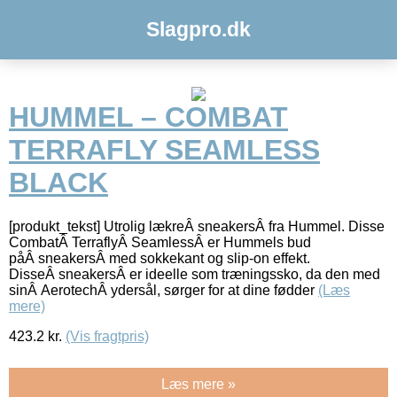
Slagpro.dk
HUMMEL – COMBAT
TERRAFLY SEAMLESS
BLACK
[produkt_tekst] Utrolig lækreÂ sneakersÂ fra Hummel. Disse
CombatÂ TerraflyÂ SeamlessÂ er Hummels bud
påÂ sneakersÂ med sokkekant og slip-on effekt.
DisseÂ sneakersÂ er ideelle som træningssko, da den med
sinÂ AerotechÂ ydersål, sørger for at dine fødder
(Læs
mere)
423.2
kr.
(Vis fragtpris)
Læs mere »