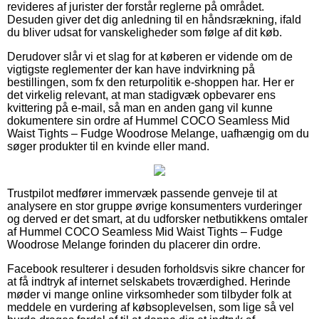
revideres af jurister der forstår reglerne på området.
Desuden giver det dig anledning til en håndsrækning, ifald
du bliver udsat for vanskeligheder som følge af dit køb.
Derudover slår vi et slag for at køberen er vidende om de
vigtigste reglementer der kan have indvirkning på
bestillingen, som fx den returpolitik e-shoppen har. Her er
det virkelig relevant, at man stadigvæk opbevarer ens
kvittering på e-mail, så man en anden gang vil kunne
dokumentere sin ordre af Hummel COCO Seamless Mid
Waist Tights – Fudge Woodrose Melange, uafhængig om du
søger produkter til en kvinde eller mand.
Trustpilot medfører immervæk passende genveje til at
analysere en stor gruppe øvrige konsumenters vurderinger
og derved er det smart, at du udforsker netbutikkens omtaler
af Hummel COCO Seamless Mid Waist Tights – Fudge
Woodrose Melange forinden du placerer din ordre.
Facebook resulterer i desuden forholdsvis sikre chancer for
at få indtryk af internet selskabets troværdighed. Herinde
møder vi mange online virksomheder som tilbyder folk at
meddele en vurdering af købsoplevelsen, som lige så vel