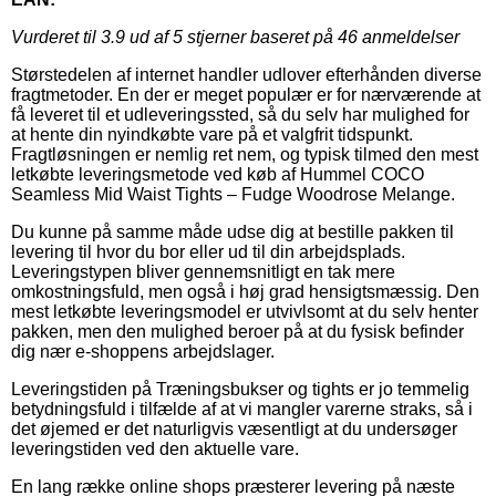
Vurderet til
3.9
ud af 5 stjerner baseret på
46
anmeldelser
Størstedelen af internet handler udlover efterhånden diverse
fragtmetoder. En der er meget populær er for nærværende at
få leveret til et udleveringssted, så du selv har mulighed for
at hente din nyindkøbte vare på et valgfrit tidspunkt.
Fragtløsningen er nemlig ret nem, og typisk tilmed den mest
letkøbte leveringsmetode ved køb af Hummel COCO
Seamless Mid Waist Tights – Fudge Woodrose Melange.
Du kunne på samme måde udse dig at bestille pakken til
levering til hvor du bor eller ud til din arbejdsplads.
Leveringstypen bliver gennemsnitligt en tak mere
omkostningsfuld, men også i høj grad hensigtsmæssig. Den
mest letkøbte leveringsmodel er utvivlsomt at du selv henter
pakken, men den mulighed beroer på at du fysisk befinder
dig nær e-shoppens arbejdslager.
Leveringstiden på Træningsbukser og tights er jo temmelig
betydningsfuld i tilfælde af at vi mangler varerne straks, så i
det øjemed er det naturligvis væsentligt at du undersøger
leveringstiden ved den aktuelle vare.
En lang række online shops præsterer levering på næste