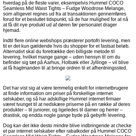
hverdag på de fleste varer, eksempelvis Hummel COCO
Seamless Mid Waist Tights – Fudge Woodrose Melange,
som alligevel regnes ud fra at transaktionen gennemføres
forud for et besluttet tidspunkt, så de har mulighed for at nå
at få dit nye produkt ud af døren før personalet drager
hjemad.
Indtil flere online webshops præsterer portofri levering, men
tit er det kun gældende hvis du shopper for et fastsat beløb.
Alternativt skal du foretrække den billigste metode til
levering, hvilket mange gange – uden hensyn til om du
befinder sig tæt på Aarhus, Holbæk eller Jyllinge – vil blive
at få fragtmanden til at bringe ordren til et afhentningssted.
Det har vist sig at være temmelig enkelt for internetbrugere
at finde information om priser på forskellige internet
selskaber, og så har adskillige Hummel internet firmaer
været tvunget til at nedskære priserne på en række af deres
produkter – til juniorer, og ligeledes til damer og herrer –
drastisk, og endda nogle gange byde på gebyrfri levering.
Dog kan det ikke desto mindre blive indbringende at checke
et par internet selskaber efter rabatkoder på Hummel COCO