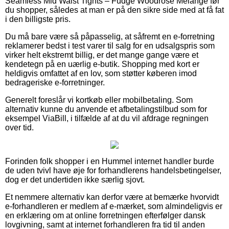
Seamless Mid Waist Tights – Fudge Woodrose Melange før
du shopper, således at man er på den sikre side med at få fat
i den billigste pris.
Du må bare være så påpasselig, at såfremt en e-forretning
reklamerer bedst i test varer til salg for en udsalgspris som
virker helt ekstremt billig, er det mange gange være et
kendetegn på en uærlig e-butik. Shopping med kort er
heldigvis omfattet af en lov, som støtter køberen imod
bedrageriske e-forretninger.
Generelt foreslår vi kortkøb eller mobilbetaling. Som
alternativ kunne du anvende et afbetalingstilbud som for
eksempel ViaBill, i tilfælde af at du vil afdrage regningen
over tid.
Forinden folk shopper i en Hummel internet handler burde
de uden tvivl have øje for forhandlerens handelsbetingelser,
dog er det undertiden ikke særlig sjovt.
Et nemmere alternativ kan derfor være at bemærke hvorvidt
e-forhandleren er medlem af e-mærket, som almindeligvis er
en erklæring om at online forretningen efterfølger dansk
lovgivning, samt at internet forhandleren fra tid til anden