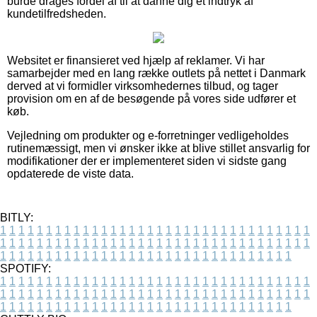
burde drages fordel af til at danne dig et indtryk af
kundetilfredsheden.
Websitet er finansieret ved hjælp af reklamer. Vi har
samarbejder med en lang række outlets på nettet i Danmark
derved at vi formidler virksomhedernes tilbud, og tager
provision om en af de besøgende på vores side udfører et
køb.
Vejledning om produkter og e-forretninger vedligeholdes
rutinemæssigt, men vi ønsker ikke at blive stillet ansvarlig for
modifikationer der er implementeret siden vi sidste gang
opdaterede de viste data.
BITLY:
1
1
1
1
1
1
1
1
1
1
1
1
1
1
1
1
1
1
1
1
1
1
1
1
1
1
1
1
1
1
1
1
1
1
1
1
1
1
1
1
1
1
1
1
1
1
1
1
1
1
1
1
1
1
1
1
1
1
1
1
1
1
1
1
1
1
1
1
1
1
1
1
1
1
1
1
1
1
1
1
1
1
1
1
1
1
1
1
1
1
1
1
1
1
1
1
1
1
1
1
SPOTIFY:
1
1
1
1
1
1
1
1
1
1
1
1
1
1
1
1
1
1
1
1
1
1
1
1
1
1
1
1
1
1
1
1
1
1
1
1
1
1
1
1
1
1
1
1
1
1
1
1
1
1
1
1
1
1
1
1
1
1
1
1
1
1
1
1
1
1
1
1
1
1
1
1
1
1
1
1
1
1
1
1
1
1
1
1
1
1
1
1
1
1
1
1
1
1
1
1
1
1
1
1