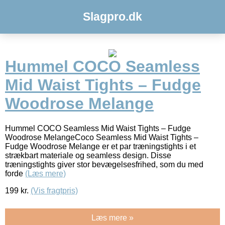
Slagpro.dk
Hummel COCO Seamless
Mid Waist Tights – Fudge
Woodrose Melange
Hummel COCO Seamless Mid Waist Tights – Fudge
Woodrose MelangeCoco Seamless Mid Waist Tights –
Fudge Woodrose Melange er et par træningstights i et
strækbart materiale og seamless design. Disse
træningstights giver stor bevægelsesfrihed, som du med
forde
(Læs mere)
199
kr.
(Vis fragtpris)
Læs mere »