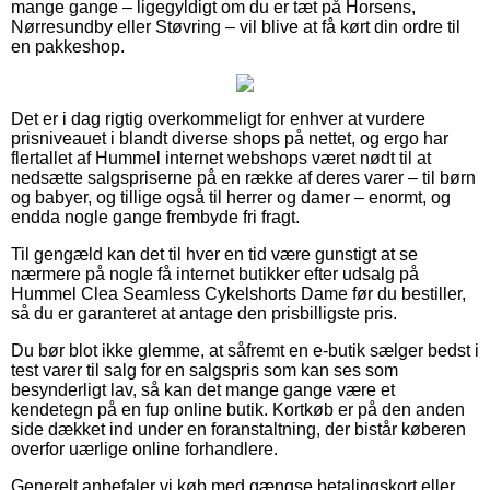
mange gange – ligegyldigt om du er tæt på Horsens,
Nørresundby eller Støvring – vil blive at få kørt din ordre til
en pakkeshop.
Det er i dag rigtig overkommeligt for enhver at vurdere
prisniveauet i blandt diverse shops på nettet, og ergo har
flertallet af Hummel internet webshops været nødt til at
nedsætte salgspriserne på en række af deres varer – til børn
og babyer, og tillige også til herrer og damer – enormt, og
endda nogle gange frembyde fri fragt.
Til gengæld kan det til hver en tid være gunstigt at se
nærmere på nogle få internet butikker efter udsalg på
Hummel Clea Seamless Cykelshorts Dame før du bestiller,
så du er garanteret at antage den prisbilligste pris.
Du bør blot ikke glemme, at såfremt en e-butik sælger bedst i
test varer til salg for en salgspris som kan ses som
besynderligt lav, så kan det mange gange være et
kendetegn på en fup online butik. Kortkøb er på den anden
side dækket ind under en foranstaltning, der bistår køberen
overfor uærlige online forhandlere.
Generelt anbefaler vi køb med gængse betalingskort eller