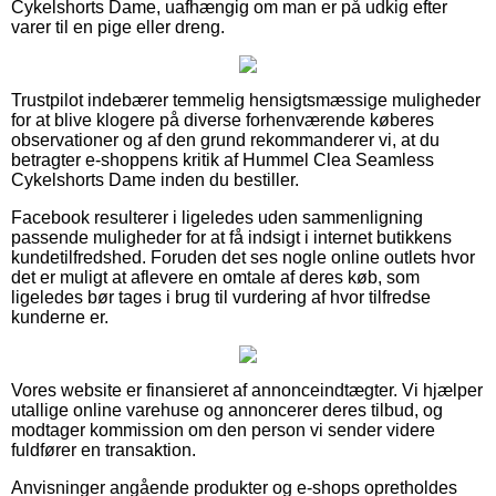
Cykelshorts Dame, uafhængig om man er på udkig efter
varer til en pige eller dreng.
Trustpilot indebærer temmelig hensigtsmæssige muligheder
for at blive klogere på diverse forhenværende køberes
observationer og af den grund rekommanderer vi, at du
betragter e-shoppens kritik af Hummel Clea Seamless
Cykelshorts Dame inden du bestiller.
Facebook resulterer i ligeledes uden sammenligning
passende muligheder for at få indsigt i internet butikkens
kundetilfredshed. Foruden det ses nogle online outlets hvor
det er muligt at aflevere en omtale af deres køb, som
ligeledes bør tages i brug til vurdering af hvor tilfredse
kunderne er.
Vores website er finansieret af annonceindtægter. Vi hjælper
utallige online varehuse og annoncerer deres tilbud, og
modtager kommission om den person vi sender videre
fuldfører en transaktion.
Anvisninger angående produkter og e-shops opretholdes