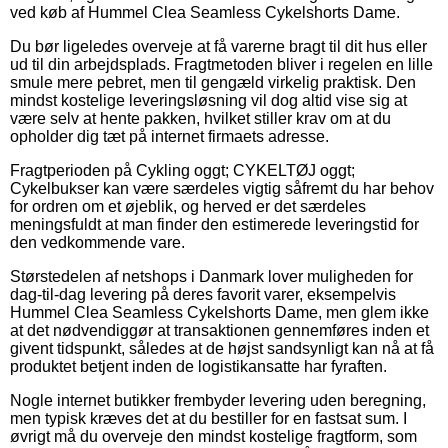
ved køb af Hummel Clea Seamless Cykelshorts Dame.
Du bør ligeledes overveje at få varerne bragt til dit hus eller
ud til din arbejdsplads. Fragtmetoden bliver i regelen en lille
smule mere pebret, men til gengæld virkelig praktisk. Den
mindst kostelige leveringsløsning vil dog altid vise sig at
være selv at hente pakken, hvilket stiller krav om at du
opholder dig tæt på internet firmaets adresse.
Fragtperioden på Cykling oggt; CYKELTØJ oggt;
Cykelbukser kan være særdeles vigtig såfremt du har behov
for ordren om et øjeblik, og herved er det særdeles
meningsfuldt at man finder den estimerede leveringstid for
den vedkommende vare.
Størstedelen af netshops i Danmark lover muligheden for
dag-til-dag levering på deres favorit varer, eksempelvis
Hummel Clea Seamless Cykelshorts Dame, men glem ikke
at det nødvendiggør at transaktionen gennemføres inden et
givent tidspunkt, således at de højst sandsynligt kan nå at få
produktet betjent inden de logistikansatte har fyraften.
Nogle internet butikker frembyder levering uden beregning,
men typisk kræves det at du bestiller for en fastsat sum. I
øvrigt må du overveje den mindst kostelige fragtform, som