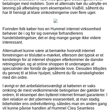
betalinger med mobilen. Som et alternativ bør du udnytte en
løsning på afbetaling som eksempelvis ViaBill, såfremt du
har til hensigt at klare omkostningerne over flere uger.
Forinden folk køber hos en Hummel internet virksomhed
behøver de i og for sig overveje forhandlerens
handelsbetingelser, det er dog mange gange ikke videre
interessant.
Alternativet kunne være at bemærke hvorvidt internet
forretningen er tilsluttet e-mærket, eftersom det typisk er et
kendetegn for at internet shoppen efterkommer de danske
retningslinjer, og at online shoppen tit undersøges af
specialister der forstår de gældende love. Desuden tilbydes
du genvej til at blive hjulpet, såfremt du får vanskeligheder
med din ordre.
I øvrigt er det anbefalelsesværdigt at køberen er vaks
omkring de mest vedkommende betingelser der gælder for
ordren, til eksempel den bytteret internet firmaet garanterer. I
den relation er det ydermere essesentielt, at man stadig
bibeholder ens ordrekvittering, således man en anden gang
vil kunne påvise handlen af Hummel Clea Seamless