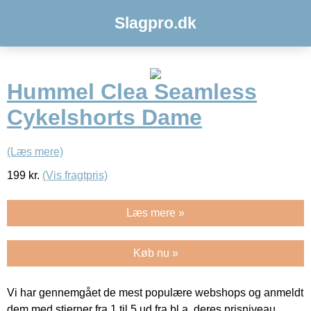
Slagpro.dk
Hummel Clea Seamless
Cykelshorts Dame
(Læs mere)
199
kr.
(Vis fragtpris)
Læs mere »
Køb nu »
Vi har gennemgået de mest populære webshops og anmeldt
dem med stjerner fra 1 til 5 ud fra bl.a. deres prisniveau,