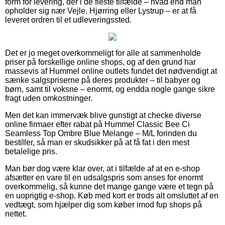
form for levering, der i de fleste tilfælde – hvad end man
opholder sig nær Vejle, Hjørring eller Lystrup – er at få
leveret ordren til et udleveringssted.
Det er jo meget overkommeligt for alle at sammenholde
priser på forskellige online shops, og af den grund har
massevis af Hummel online outlets fundet det nødvendigt at
sænke salgspriserne på deres produkter – til babyer og
børn, samt til voksne – enormt, og endda nogle gange sikre
fragt uden omkostninger.
Men det kan immervæk blive gunstigt at checke diverse
online firmaer efter rabat på Hummel Classic Bee Ci
Seamless Top Ombre Blue Melange – M/L forinden du
bestiller, så man er skudsikker på at få fat i den mest
betalelige pris.
Man bør dog være klar over, at i tilfælde af at en e-shop
afsætter en vare til en udsalgspris som anses for enormt
overkommelig, så kunne det mange gange være et tegn på
en uoprigtig e-shop. Køb med kort er trods alt omsluttet af en
vedtægt, som hjælper dig som køber imod fup shops på
nettet.