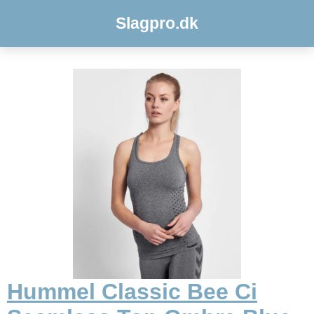
Slagpro.dk
Hummel Classic Bee Ci