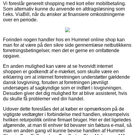
Vi foreslår generelt shopping med kort eller mobilbetaling.
Som alternativ kunne du anvende en afdragsløsning som
f.eks. ViaBill, når du ønsker at finansiere omkostningerne
over en periode.
Forinden nogen handler hos en Hummel online shop kan
man for at være på den sikre side gennemlæse netbutikkens
forretningsbetingelser, men det er gerne en omfattende
opgave.
En anden mulighed kan være at se hvorvidt internet
shoppen er godkendt af e-mærket, som skulle være en
erklæring om at internet forretningen understøtter gældende
dansk lovgivning, foruden at forretningen jævnligt
undersøges af sagkyndige som er indført i lovgivningen.
Desuden giver det dig mulighed for at blive assisteret, hvis
du skulle få problemer ved din handel.
Udover dette foreslåes det at køber er opmærksom på de
vigtigste vedtægter i forbindelse med handlen, eksempelvis
hvilken returpolitik online firmaet bruger. Her er det ligeledes
afgørende, at man til enhver tid bevarer sin faktura e-mail, så
man en anden gang vil kunne bevise handlen af Hummel