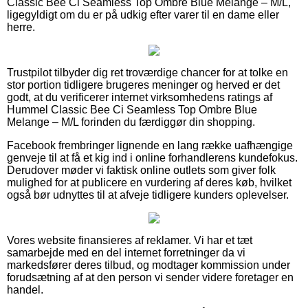
Classic Bee Ci Seamless Top Ombre Blue Melange – M/L,
ligegyldigt om du er på udkig efter varer til en dame eller
herre.
Trustpilot tilbyder dig ret troværdige chancer for at tolke en
stor portion tidligere brugeres meninger og herved er det
godt, at du verificerer internet virksomhedens ratings af
Hummel Classic Bee Ci Seamless Top Ombre Blue
Melange – M/L forinden du færdiggør din shopping.
Facebook frembringer lignende en lang række uafhængige
genveje til at få et kig ind i online forhandlerens kundefokus.
Derudover møder vi faktisk online outlets som giver folk
mulighed for at publicere en vurdering af deres køb, hvilket
også bør udnyttes til at afveje tidligere kunders oplevelser.
Vores website finansieres af reklamer. Vi har et tæt
samarbejde med en del internet forretninger da vi
markedsfører deres tilbud, og modtager kommission under
forudsætning af at den person vi sender videre foretager en
handel.