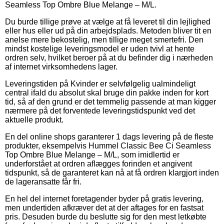
Seamless Top Ombre Blue Melange – M/L.
Du burde tillige prøve at vælge at få leveret til din lejlighed
eller hus eller ud på din arbejdsplads. Metoden bliver tit en
anelse mere bekostelig, men tillige meget smertefri. Den
mindst kostelige leveringsmodel er uden tvivl at hente
ordren selv, hvilket beroer på at du befinder dig i nærheden
af internet virksomhedens lager.
Leveringstiden på Kvinder er selvfølgelig ualmindeligt
central ifald du absolut skal bruge din pakke inden for kort
tid, så af den grund er det temmelig passende at man kigger
nærmere på det forventede leveringstidspunkt ved det
aktuelle produkt.
En del online shops garanterer 1 dags levering på de fleste
produkter, eksempelvis Hummel Classic Bee Ci Seamless
Top Ombre Blue Melange – M/L, som imidlertid er
underforstået at ordren aflægges forinden et angivent
tidspunkt, så de garanteret kan nå at få ordren klargjort inden
de lageransatte får fri.
En hel del internet foretagender byder på gratis levering,
men undertiden afkræver det at der aftages for en fastsat
pris. Desuden burde du beslutte sig for den mest letkøbte