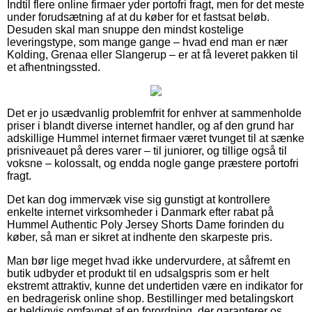
Indtil flere online firmaer yder portofri fragt, men for det meste
under forudsætning af at du køber for et fastsat beløb.
Desuden skal man snuppe den mindst kostelige
leveringstype, som mange gange – hvad end man er nær
Kolding, Grenaa eller Slangerup – er at få leveret pakken til
et afhentningssted.
Det er jo usædvanlig problemfrit for enhver at sammenholde
priser i blandt diverse internet handler, og af den grund har
adskillige Hummel internet firmaer været tvunget til at sænke
prisniveauet på deres varer – til juniorer, og tillige også til
voksne – kolossalt, og endda nogle gange præstere portofri
fragt.
Det kan dog immervæk vise sig gunstigt at kontrollere
enkelte internet virksomheder i Danmark efter rabat på
Hummel Authentic Poly Jersey Shorts Dame forinden du
køber, så man er sikret at indhente den skarpeste pris.
Man bør lige meget hvad ikke undervurdere, at såfremt en
butik udbyder et produkt til en udsalgspris som er helt
ekstremt attraktiv, kunne det undertiden være en indikator for
en bedragerisk online shop. Bestillinger med betalingskort
er heldigvis omfavnet af en forordning, der garanterer os