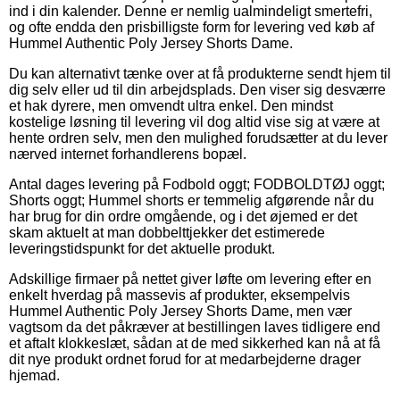
ind i din kalender. Denne er nemlig ualmindeligt smertefri,
og ofte endda den prisbilligste form for levering ved køb af
Hummel Authentic Poly Jersey Shorts Dame.
Du kan alternativt tænke over at få produkterne sendt hjem til
dig selv eller ud til din arbejdsplads. Den viser sig desværre
et hak dyrere, men omvendt ultra enkel. Den mindst
kostelige løsning til levering vil dog altid vise sig at være at
hente ordren selv, men den mulighed forudsætter at du lever
nærved internet forhandlerens bopæl.
Antal dages levering på Fodbold oggt; FODBOLDTØJ oggt;
Shorts oggt; Hummel shorts er temmelig afgørende når du
har brug for din ordre omgående, og i det øjemed er det
skam aktuelt at man dobbelttjekker det estimerede
leveringstidspunkt for det aktuelle produkt.
Adskillige firmaer på nettet giver løfte om levering efter en
enkelt hverdag på massevis af produkter, eksempelvis
Hummel Authentic Poly Jersey Shorts Dame, men vær
vagtsom da det påkræver at bestillingen laves tidligere end
et aftalt klokkeslæt, sådan at de med sikkerhed kan nå at få
dit nye produkt ordnet forud for at medarbejderne drager
hjemad.