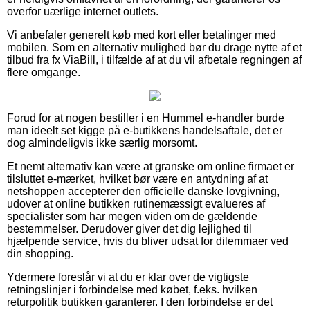
overfor uærlige internet outlets.
Vi anbefaler generelt køb med kort eller betalinger med
mobilen. Som en alternativ mulighed bør du drage nytte af et
tilbud fra fx ViaBill, i tilfælde af at du vil afbetale regningen af
flere omgange.
Forud for at nogen bestiller i en Hummel e-handler burde
man ideelt set kigge på e-butikkens handelsaftale, det er
dog almindeligvis ikke særlig morsomt.
Et nemt alternativ kan være at granske om online firmaet er
tilsluttet e-mærket, hvilket bør være en antydning af at
netshoppen accepterer den officielle danske lovgivning,
udover at online butikken rutinemæssigt evalueres af
specialister som har megen viden om de gældende
bestemmelser. Derudover giver det dig lejlighed til
hjælpende service, hvis du bliver udsat for dilemmaer ved
din shopping.
Ydermere foreslår vi at du er klar over de vigtigste
retningslinjer i forbindelse med købet, f.eks. hvilken
returpolitik butikken garanterer. I den forbindelse er det