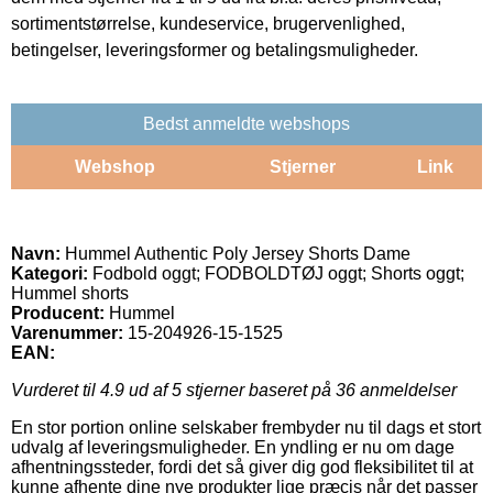
sortimentstørrelse, kundeservice, brugervenlighed,
betingelser, leveringsformer og betalingsmuligheder.
Bedst anmeldte webshops
Webshop
Stjerner
Link
Navn:
Hummel Authentic Poly Jersey Shorts Dame
Kategori:
Fodbold oggt; FODBOLDTØJ oggt; Shorts oggt;
Hummel shorts
Producent:
Hummel
Varenummer:
15-204926-15-1525
EAN:
Vurderet til
4.9
ud af 5 stjerner baseret på
36
anmeldelser
En stor portion online selskaber frembyder nu til dags et stort
udvalg af leveringsmuligheder. En yndling er nu om dage
afhentningssteder, fordi det så giver dig god fleksibilitet til at
kunne afhente dine nye produkter lige præcis når det passer