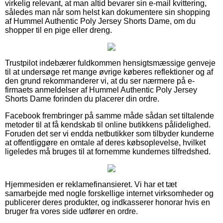
virkelig relevant, at man altid bevarer sin e-mail kvittering,
således man når som helst kan dokumentere sin shopping
af Hummel Authentic Poly Jersey Shorts Dame, om du
shopper til en pige eller dreng.
Trustpilot indebærer fuldkommen hensigtsmæssige genveje
til at undersøge ret mange øvrige køberes reflektioner og af
den grund rekommanderer vi, at du ser nærmere på e-
firmaets anmeldelser af Hummel Authentic Poly Jersey
Shorts Dame forinden du placerer din ordre.
Facebook frembringer på samme måde sådan set tiltalende
metoder til at få kendskab til online butikkens pålidelighed.
Foruden det ser vi endda netbutikker som tilbyder kunderne
at offentliggøre en omtale af deres købsoplevelse, hvilket
ligeledes må bruges til at fornemme kundernes tilfredshed.
Hjemmesiden er reklamefinansieret. Vi har et tæt
samarbejde med nogle forskellige internet virksomheder og
publicerer deres produkter, og indkasserer honorar hvis en
bruger fra vores side udfører en ordre.