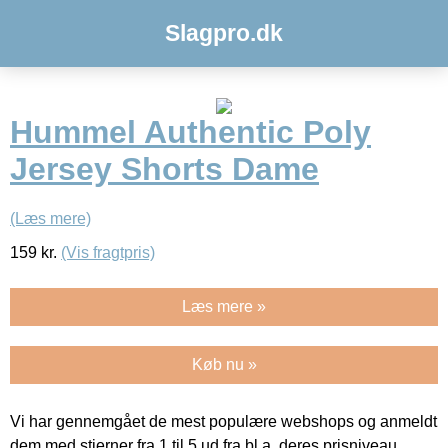
Slagpro.dk
Hummel Authentic Poly
Jersey Shorts Dame
(Læs mere)
159
kr.
(Vis fragtpris)
Læs mere »
Køb nu »
Vi har gennemgået de mest populære webshops og anmeldt
dem med stjerner fra 1 til 5 ud fra bl.a. deres prisniveau,