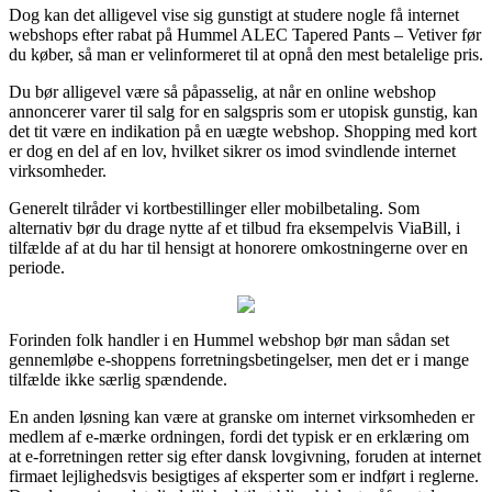
Dog kan det alligevel vise sig gunstigt at studere nogle få internet
webshops efter rabat på Hummel ALEC Tapered Pants – Vetiver før
du køber, så man er velinformeret til at opnå den mest betalelige pris.
Du bør alligevel være så påpasselig, at når en online webshop
annoncerer varer til salg for en salgspris som er utopisk gunstig, kan
det tit være en indikation på en uægte webshop. Shopping med kort
er dog en del af en lov, hvilket sikrer os imod svindlende internet
virksomheder.
Generelt tilråder vi kortbestillinger eller mobilbetaling. Som
alternativ bør du drage nytte af et tilbud fra eksempelvis ViaBill, i
tilfælde af at du har til hensigt at honorere omkostningerne over en
periode.
Forinden folk handler i en Hummel webshop bør man sådan set
gennemløbe e-shoppens forretningsbetingelser, men det er i mange
tilfælde ikke særlig spændende.
En anden løsning kan være at granske om internet virksomheden er
medlem af e-mærke ordningen, fordi det typisk er en erklæring om
at e-forretningen retter sig efter dansk lovgivning, foruden at internet
firmaet lejlighedsvis besigtiges af eksperter som er indført i reglerne.