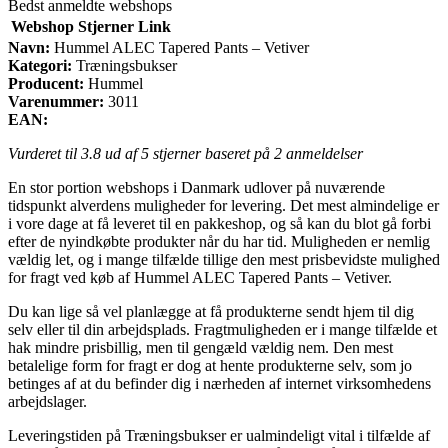
Bedst anmeldte webshops
Webshop
Stjerner
Link
Navn:
Hummel ALEC Tapered Pants – Vetiver
Kategori:
Træningsbukser
Producent:
Hummel
Varenummer:
3011
EAN:
Vurderet til
3.8
ud af 5 stjerner baseret på
2
anmeldelser
En stor portion webshops i Danmark udlover på nuværende
tidspunkt alverdens muligheder for levering. Det mest almindelige er
i vore dage at få leveret til en pakkeshop, og så kan du blot gå forbi
efter de nyindkøbte produkter når du har tid. Muligheden er nemlig
vældig let, og i mange tilfælde tillige den mest prisbevidste mulighed
for fragt ved køb af Hummel ALEC Tapered Pants – Vetiver.
Du kan lige så vel planlægge at få produkterne sendt hjem til dig
selv eller til din arbejdsplads. Fragtmuligheden er i mange tilfælde et
hak mindre prisbillig, men til gengæld vældig nem. Den mest
betalelige form for fragt er dog at hente produkterne selv, som jo
betinges af at du befinder dig i nærheden af internet virksomhedens
arbejdslager.
Leveringstiden på Træningsbukser er ualmindeligt vital i tilfælde af