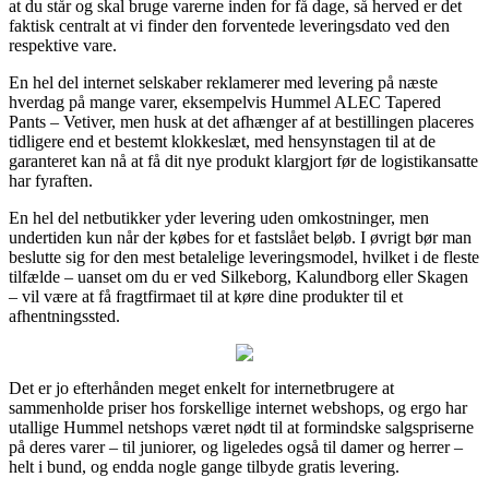
at du står og skal bruge varerne inden for få dage, så herved er det
faktisk centralt at vi finder den forventede leveringsdato ved den
respektive vare.
En hel del internet selskaber reklamerer med levering på næste
hverdag på mange varer, eksempelvis Hummel ALEC Tapered
Pants – Vetiver, men husk at det afhænger af at bestillingen placeres
tidligere end et bestemt klokkeslæt, med hensynstagen til at de
garanteret kan nå at få dit nye produkt klargjort før de logistikansatte
har fyraften.
En hel del netbutikker yder levering uden omkostninger, men
undertiden kun når der købes for et fastslået beløb. I øvrigt bør man
beslutte sig for den mest betalelige leveringsmodel, hvilket i de fleste
tilfælde – uanset om du er ved Silkeborg, Kalundborg eller Skagen
– vil være at få fragtfirmaet til at køre dine produkter til et
afhentningssted.
Det er jo efterhånden meget enkelt for internetbrugere at
sammenholde priser hos forskellige internet webshops, og ergo har
utallige Hummel netshops været nødt til at formindske salgspriserne
på deres varer – til juniorer, og ligeledes også til damer og herrer –
helt i bund, og endda nogle gange tilbyde gratis levering.