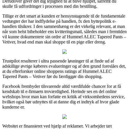
Derudover giver det dig lejlighed til at blive hjulpet, såfremt du
skulle få udfordringer i processen med din bestilling.
Tillige er det smart at kunden er hensynstagende til de fundamentale
vedtægter der har indflydelse på handlen, fx den byttepolitik e-
handlen tilsikrer. I den sammenhæng er det virkelig relevant, at man
når som helst bibeholder ens kvitteringsmail, således man i fremtiden
vil kunne dokumentere sin ordre af Hummel ALEC Tapered Pants –
Vetiver, hvad end man skal shoppe til en pige eller dreng.
Trustpilot resulterer i ultra passende løsninger til at finde ud af
adskillige øvrige køberes evalueringer og af den grund foreslåes det,
at du efterforsker online shoppens ratings af Hummel ALEC
Tapered Pants – Vetiver før du færdiggør din shopping.
Facebook frembyder tilsvarende altid værdifulde chancer for at få
kendskab til e-firmaets troværdighed. Herinde ses en del online
webshops hvor man kan forfatte en kritik af virksomhedens service,
hvilket også bør udnyttes til at danne dig et indtryk af hvor glade
kunderne er.
Websitet er finansieret ved hjælp af reklamer. Vi arbejder tæt