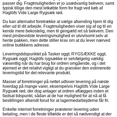
passer dig. Fragtmuligheden er jo usædvanlig bekvem, samt
typisk tillige den mest letkøbte form for fragt ved køb af
Haglöfs Vide Large Rygsæk rød.
Du kan alternativt foretrække at vælge afsending hjem til dig
eller ud til dit arbejde. Fragtmuligheden viser sig af og til en
kende mere bekostelig, men til gengæld ret så bekvem. Den
mest prisbevidste leveringsmulighed er utvivlsomt selv at
hente pakken, men dette stiller krav om at du lever nærved
online butikkens adresse.
Leveringstidspunktet på Tasker oggt; RYGSÆKKE oggt;
Rygsæk oggt; Haglöfs rygsække er selvfølgelig vældig
væsentlig når du har brug for ordren omgående, og i det
øjemed er det relativt vigtigt at du gransker den estimerede
leveringstid for det relevante produkt.
Masser af forretninger på nettet udlover levering på næste
hverdag på mange varer, eksempelvis Haglöfs Vide Large
Rygsæk rød, der dog antager at ordren aflægges inden et
fastsat tidspunkt, sådan at de har mulighed for at nå at få
bestillingen afsendt forud for at lagermedarbejderne får fri.
Enkelte internet forretninger præsterer levering uden
betaling, men i de fleste tilfælde er det så nødvendigt at der