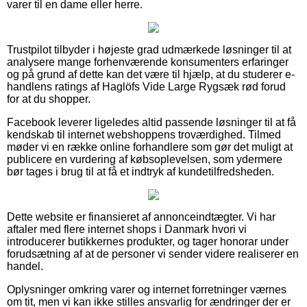
varer til en dame eller herre.
Trustpilot tilbyder i højeste grad udmærkede løsninger til at
analysere mange forhenværende konsumenters erfaringer
og på grund af dette kan det være til hjælp, at du studerer e-
handlens ratings af Haglöfs Vide Large Rygsæk rød forud
for at du shopper.
Facebook leverer ligeledes altid passende løsninger til at få
kendskab til internet webshoppens troværdighed. Tilmed
møder vi en række online forhandlere som gør det muligt at
publicere en vurdering af købsoplevelsen, som ydermere
bør tages i brug til at få et indtryk af kundetilfredsheden.
Dette website er finansieret af annonceindtægter. Vi har
aftaler med flere internet shops i Danmark hvori vi
introducerer butikkernes produkter, og tager honorar under
forudsætning af at de personer vi sender videre realiserer en
handel.
Oplysninger omkring varer og internet forretninger værnes
om tit, men vi kan ikke stilles ansvarlig for ændringer der er