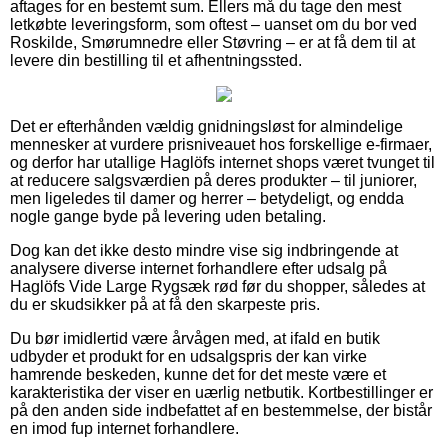
aftages for en bestemt sum. Ellers må du tage den mest
letkøbte leveringsform, som oftest – uanset om du bor ved
Roskilde, Smørumnedre eller Støvring – er at få dem til at
levere din bestilling til et afhentningssted.
Det er efterhånden vældig gnidningsløst for almindelige
mennesker at vurdere prisniveauet hos forskellige e-firmaer,
og derfor har utallige Haglöfs internet shops været tvunget til
at reducere salgsværdien på deres produkter – til juniorer,
men ligeledes til damer og herrer – betydeligt, og endda
nogle gange byde på levering uden betaling.
Dog kan det ikke desto mindre vise sig indbringende at
analysere diverse internet forhandlere efter udsalg på
Haglöfs Vide Large Rygsæk rød før du shopper, således at
du er skudsikker på at få den skarpeste pris.
Du bør imidlertid være årvågen med, at ifald en butik
udbyder et produkt for en udsalgspris der kan virke
hamrende beskeden, kunne det for det meste være et
karakteristika der viser en uærlig netbutik. Kortbestillinger er
på den anden side indbefattet af en bestemmelse, der bistår
en imod fup internet forhandlere.