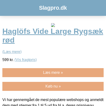
Slagpro.dk
Haglöfs Vide Large Rygsæk
rød
(Læs mere)
599
kr.
(Vis fragtpris)
Læs mere »
Køb nu »
Vi har gennemgået de mest populære webshops og anmeldt
dem med stjerner fra 1 til 5 ud fra bl.a. deres prisniveau,