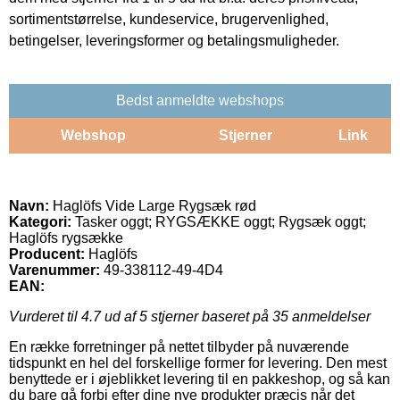
sortimentstørrelse, kundeservice, brugervenlighed,
betingelser, leveringsformer og betalingsmuligheder.
Bedst anmeldte webshops
Webshop
Stjerner
Link
Navn:
Haglöfs Vide Large Rygsæk rød
Kategori:
Tasker oggt; RYGSÆKKE oggt; Rygsæk oggt;
Haglöfs rygsække
Producent:
Haglöfs
Varenummer:
49-338112-49-4D4
EAN:
Vurderet til
4.7
ud af 5 stjerner baseret på
35
anmeldelser
En række forretninger på nettet tilbyder på nuværende
tidspunkt en hel del forskellige former for levering. Den mest
benyttede er i øjeblikket levering til en pakkeshop, og så kan
du bare gå forbi efter dine nye produkter præcis når det