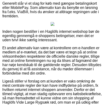
Generelt slår vi et slag for køb med gængse betalingskort
eller MobilePay. Som alternativ kan du benytte en løsning
fra f.eks. ViaBill, hvis du ønsker at afdrage regningen ude i
fremtiden.
Inden nogen bestiller i en Haglöfs internet webshop bør de
egentlig gennemgå e-shoppens betingelser, men det er
uden tvivl ikke særlig interessant.
Et andet alternativ kan være at kontrollere om e-handlen er
medlem af e-mærket, da det bør være et tegn på at online
virksomheden respekterer de officielle danske regler, tillige
med at online forretningen nu og da tilses af fagmænd der
har nøje kendskab til de gældende regler. Desuden tilbydes
du genvej til at få assistance, når du møder dilemmaer i
forbindelse med din ordre.
Ligeså stiller vi forslag om at kunden er vaks omkring de
mest centrale regler der kan have indflydelse på ordren, fx
hvilken returret internet shoppen anvender. Derfor er det
tilmed vigtigt, at man stadig opbevarer ens købsbekræftelse,
så man fremadrettet vil kunne vidne om sin shopping af
Haglöfs Vide Large Rygsæk rød, om man er på udkig efter