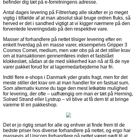
befinder dig tæt på e-forretningens adresse.
Antal dages levering på Filtrer/søg alle skafter er jo meget
vigtig i tilfælde af at man absolut skal bruge ordren fluks, så
herved er det i sandhed vigtigt at vi kigger nærmere på den
forventede leveringsdato på den respektive vare.
Masser af forhandlere på nettet tilsiger levering efter en
enkelt hverdag på en masse varer, eksempelvis Gripper 3
Cosmos Comet, medium, men vær obs på at det stiller krav
om at transaktionen gennemføres inden et fastslået
klokkeslæt, sådan at de med sikkerhed kan nå at få de nye
varer pakket forud for at lagermedarbejderne har fri.
Indtil flere e-shops i Danmark yder gratis fragt, men for det
meste stiller det krav om at man handler for en fastsat sum.
Som alternativ kunne du tage den mest letkøbte mulighed
for levering, der ofte – uafhængig om man er tæt på Herning,
Solrød Strand eller Lystrup – vil blive at få dem til at bringe
varerne til en pakkeshop.
Det er jo rigtig smart for alle og enhver at finde frem til de
bedste priser hos diverse forhandlere på nettet, og ergo har
massevis af Unicorn forhandlere på nettet været nødt til at