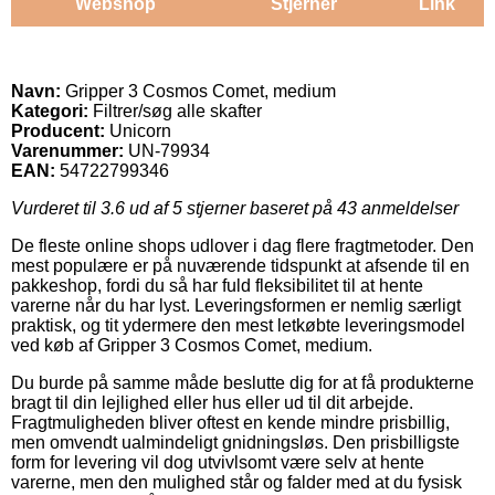
Webshop
Stjerner
Link
Navn:
Gripper 3 Cosmos Comet, medium
Kategori:
Filtrer/søg alle skafter
Producent:
Unicorn
Varenummer:
UN-79934
EAN:
54722799346
Vurderet til
3.6
ud af 5 stjerner baseret på
43
anmeldelser
De fleste online shops udlover i dag flere fragtmetoder. Den
mest populære er på nuværende tidspunkt at afsende til en
pakkeshop, fordi du så har fuld fleksibilitet til at hente
varerne når du har lyst. Leveringsformen er nemlig særligt
praktisk, og tit ydermere den mest letkøbte leveringsmodel
ved køb af Gripper 3 Cosmos Comet, medium.
Du burde på samme måde beslutte dig for at få produkterne
bragt til din lejlighed eller hus eller ud til dit arbejde.
Fragtmuligheden bliver oftest en kende mindre prisbillig,
men omvendt ualmindeligt gnidningsløs. Den prisbilligste
form for levering vil dog utvivlsomt være selv at hente
varerne, men den mulighed står og falder med at du fysisk