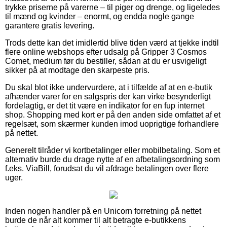
trykke priserne på varerne – til piger og drenge, og ligeledes
til mænd og kvinder – enormt, og endda nogle gange
garantere gratis levering.
Trods dette kan det imidlertid blive tiden værd at tjekke indtil
flere online webshops efter udsalg på Gripper 3 Cosmos
Comet, medium før du bestiller, sådan at du er usvigeligt
sikker på at modtage den skarpeste pris.
Du skal blot ikke undervurdere, at i tilfælde af at en e-butik
afhænder varer for en salgspris der kan virke besynderligt
fordelagtig, er det tit være en indikator for en fup internet
shop. Shopping med kort er på den anden side omfattet af et
regelsæt, som skærmer kunden imod uoprigtige forhandlere
på nettet.
Generelt tilråder vi kortbetalinger eller mobilbetaling. Som et
alternativ burde du drage nytte af en afbetalingsordning som
f.eks. ViaBill, forudsat du vil afdrage betalingen over flere
uger.
Inden nogen handler på en Unicorn forretning på nettet
burde de når alt kommer til alt betragte e-butikkens