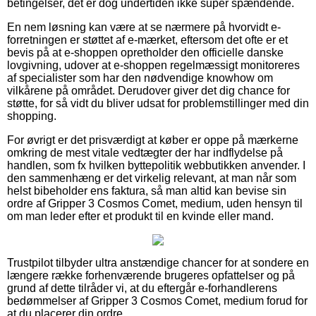
betingelser, det er dog undertiden ikke super spændende.
En nem løsning kan være at se nærmere på hvorvidt e-
forretningen er støttet af e-mærket, eftersom det ofte er et
bevis på at e-shoppen opretholder den officielle danske
lovgivning, udover at e-shoppen regelmæssigt monitoreres
af specialister som har den nødvendige knowhow om
vilkårene på området. Derudover giver det dig chance for
støtte, for så vidt du bliver udsat for problemstillinger med din
shopping.
For øvrigt er det prisværdigt at køber er oppe på mærkerne
omkring de mest vitale vedtægter der har indflydelse på
handlen, som fx hvilken byttepolitik webbutikken anvender. I
den sammenhæng er det virkelig relevant, at man når som
helst bibeholder ens faktura, så man altid kan bevise sin
ordre af Gripper 3 Cosmos Comet, medium, uden hensyn til
om man leder efter et produkt til en kvinde eller mand.
Trustpilot tilbyder ultra anstændige chancer for at sondere en
længere række forhenværende brugeres opfattelser og på
grund af dette tilråder vi, at du eftergår e-forhandlerens
bedømmelser af Gripper 3 Cosmos Comet, medium forud for
at du placerer din ordre.