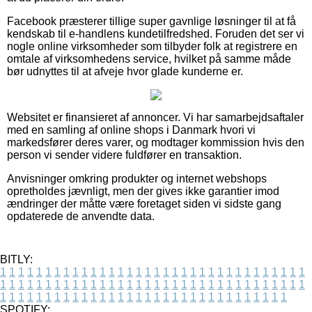
Facebook præsterer tillige super gavnlige løsninger til at få
kendskab til e-handlens kundetilfredshed. Foruden det ser vi
nogle online virksomheder som tilbyder folk at registrere en
omtale af virksomhedens service, hvilket på samme måde
bør udnyttes til at afveje hvor glade kunderne er.
Websitet er finansieret af annoncer. Vi har samarbejdsaftaler
med en samling af online shops i Danmark hvori vi
markedsfører deres varer, og modtager kommission hvis den
person vi sender videre fuldfører en transaktion.
Anvisninger omkring produkter og internet webshops
opretholdes jævnligt, men der gives ikke garantier imod
ændringer der måtte være foretaget siden vi sidste gang
opdaterede de anvendte data.
BITLY:
1
1
1
1
1
1
1
1
1
1
1
1
1
1
1
1
1
1
1
1
1
1
1
1
1
1
1
1
1
1
1
1
1
1
1
1
1
1
1
1
1
1
1
1
1
1
1
1
1
1
1
1
1
1
1
1
1
1
1
1
1
1
1
1
1
1
1
1
1
1
1
1
1
1
1
1
1
1
1
1
1
1
1
1
1
1
1
1
1
1
1
1
1
1
1
1
1
1
1
1
SPOTIFY: