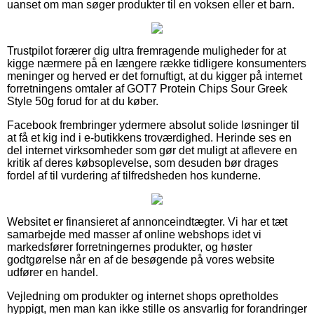
uanset om man søger produkter til en voksen eller et barn.
Trustpilot forærer dig ultra fremragende muligheder for at
kigge nærmere på en længere række tidligere konsumenters
meninger og herved er det fornuftigt, at du kigger på internet
forretningens omtaler af GOT7 Protein Chips Sour Greek
Style 50g forud for at du køber.
Facebook frembringer ydermere absolut solide løsninger til
at få et kig ind i e-butikkens troværdighed. Herinde ses en
del internet virksomheder som gør det muligt at aflevere en
kritik af deres købsoplevelse, som desuden bør drages
fordel af til vurdering af tilfredsheden hos kunderne.
Websitet er finansieret af annonceindtægter. Vi har et tæt
samarbejde med masser af online webshops idet vi
markedsfører forretningernes produkter, og høster
godtgørelse når en af de besøgende på vores website
udfører en handel.
Vejledning om produkter og internet shops opretholdes
hyppigt, men man kan ikke stille os ansvarlig for forandringer