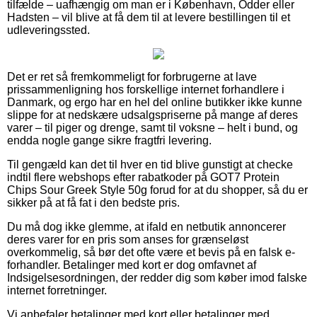
tilfælde – uafhængig om man er i København, Odder eller
Hadsten – vil blive at få dem til at levere bestillingen til et
udleveringssted.
Det er ret så fremkommeligt for forbrugerne at lave
prissammenligning hos forskellige internet forhandlere i
Danmark, og ergo har en hel del online butikker ikke kunne
slippe for at nedskære udsalgspriserne på mange af deres
varer – til piger og drenge, samt til voksne – helt i bund, og
endda nogle gange sikre fragtfri levering.
Til gengæld kan det til hver en tid blive gunstigt at checke
indtil flere webshops efter rabatkoder på GOT7 Protein
Chips Sour Greek Style 50g forud for at du shopper, så du er
sikker på at få fat i den bedste pris.
Du må dog ikke glemme, at ifald en netbutik annoncerer
deres varer for en pris som anses for grænseløst
overkommelig, så bør det ofte være et bevis på en falsk e-
forhandler. Betalinger med kort er dog omfavnet af
Indsigelsesordningen, der redder dig som køber imod falske
internet forretninger.
Vi anbefaler betalinger med kort eller betalinger med