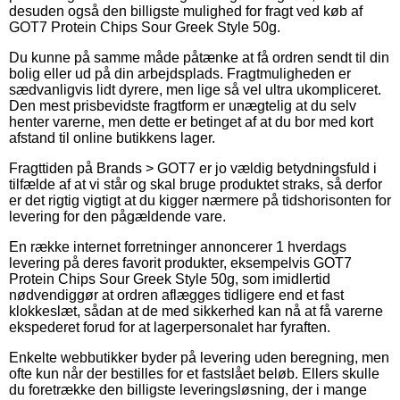
desuden også den billigste mulighed for fragt ved køb af
GOT7 Protein Chips Sour Greek Style 50g.
Du kunne på samme måde påtænke at få ordren sendt til din
bolig eller ud på din arbejdsplads. Fragtmuligheden er
sædvanligvis lidt dyrere, men lige så vel ultra ukompliceret.
Den mest prisbevidste fragtform er unægtelig at du selv
henter varerne, men dette er betinget af at du bor med kort
afstand til online butikkens lager.
Fragttiden på Brands > GOT7 er jo vældig betydningsfuld i
tilfælde af at vi står og skal bruge produktet straks, så derfor
er det rigtig vigtigt at du kigger nærmere på tidshorisonten for
levering for den pågældende vare.
En række internet forretninger annoncerer 1 hverdags
levering på deres favorit produkter, eksempelvis GOT7
Protein Chips Sour Greek Style 50g, som imidlertid
nødvendiggør at ordren aflægges tidligere end et fast
klokkeslæt, sådan at de med sikkerhed kan nå at få varerne
ekspederet forud for at lagerpersonalet har fyraften.
Enkelte webbutikker byder på levering uden beregning, men
ofte kun når der bestilles for et fastslået beløb. Ellers skulle
du foretrække den billigste leveringsløsning, der i mange