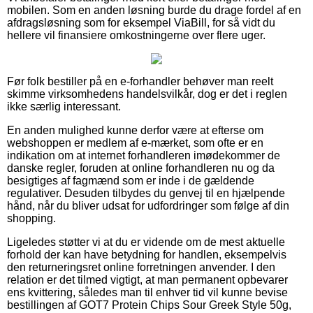
mobilen. Som en anden løsning burde du drage fordel af en
afdragsløsning som for eksempel ViaBill, for så vidt du
hellere vil finansiere omkostningerne over flere uger.
Før folk bestiller på en e-forhandler behøver man reelt
skimme virksomhedens handelsvilkår, dog er det i reglen
ikke særlig interessant.
En anden mulighed kunne derfor være at efterse om
webshoppen er medlem af e-mærket, som ofte er en
indikation om at internet forhandleren imødekommer de
danske regler, foruden at online forhandleren nu og da
besigtiges af fagmænd som er inde i de gældende
regulativer. Desuden tilbydes du genvej til en hjælpende
hånd, når du bliver udsat for udfordringer som følge af din
shopping.
Ligeledes støtter vi at du er vidende om de mest aktuelle
forhold der kan have betydning for handlen, eksempelvis
den returneringsret online forretningen anvender. I den
relation er det tilmed vigtigt, at man permanent opbevarer
ens kvittering, således man til enhver tid vil kunne bevise
bestillingen af GOT7 Protein Chips Sour Greek Style 50g,