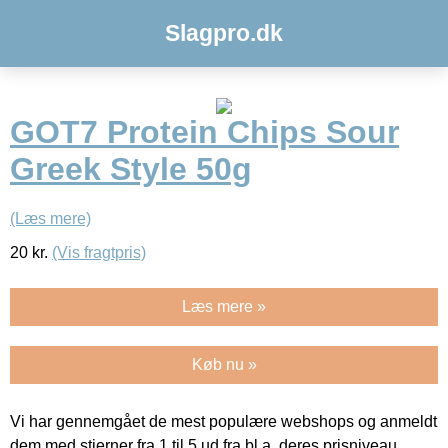
Slagpro.dk
GOT7 Protein Chips Sour
Greek Style 50g
(Læs mere)
20
kr.
(Vis fragtpris)
Læs mere »
Køb nu »
Vi har gennemgået de mest populære webshops og anmeldt
dem med stjerner fra 1 til 5 ud fra bl.a. deres prisniveau,