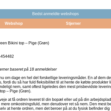
Bedst anmeldte webshops
Webshop
Stjerner
een Bikini top – Pige (Grøn)
4454482
jerner baseret på
18
anmeldelser
 nu om dage en hel del forskellige leveringsmåder. En af dem der
rdi du så har fuld fleksibilitet til at hente de købte produkter l
ndeligt nem, samt oftest ligeledes den mest prisbevidste leveri
top – Pige (Grøn).
veje at få ordren leveret til din bopæl eller ud på din arbejdspla
k mere omkostningsfuld, men derudover ret så nem. Den mest be
elv at hente ordren, men det beroer på at du fysisk befinder dig 