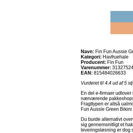
Navn:
Fin Fun Aussie Gr
Kategori:
Havfruehale
Producent:
Fin Fun
Varenummer:
3132752
EAN:
815484026633
Vurderet til
4.4
ud af 5 st
En del e-firmaer udlover
nærværende pakkeshops, fo
Fragttypen er altså ualmi
Fun Aussie Green Bikini 
Du burde alternativt over
sig gennemsnitligt et ha
leveringsløsning er dog s