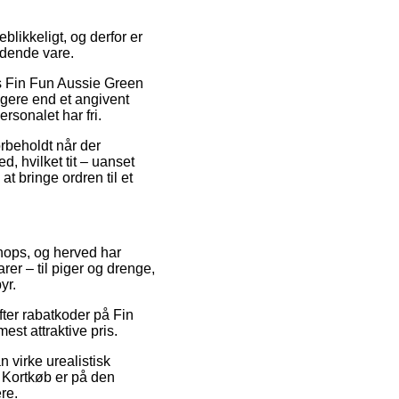
likkeligt, og derfor er
ldende vare.
is Fin Fun Aussie Green
ligere end et angivent
rsonalet har fri.
orbeholdt når der
, hvilket tit – uanset
t bringe ordren til et
shops, og herved har
rer – til piger og drenge,
yr.
ter rabatkoder på Fin
est attraktive pris.
n virke urealistisk
. Kortkøb er på den
re.