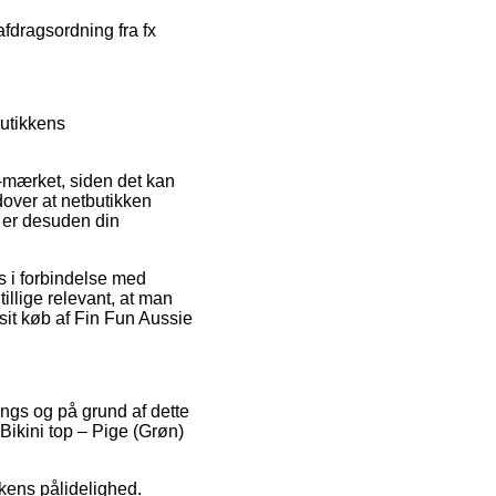
fdragsordning fra fx
butikkens
mærket, siden det kan
dover at netbutikken
e er desuden din
es i forbindelse med
illige relevant, at man
 sit køb af Fin Fun Aussie
.
ings og på grund af dette
Bikini top – Pige (Grøn)
kkens pålidelighed.