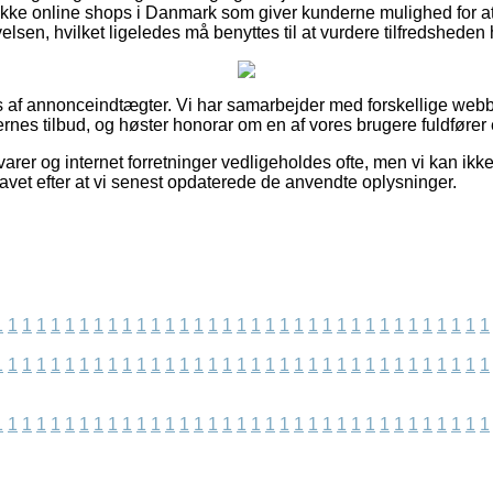
kke online shops i Danmark som giver kunderne mulighed for 
lsen, hvilket ligeledes må benyttes til at vurdere tilfredsheden
s af annonceindtægter. Vi har samarbejder med forskellige webb
rnes tilbud, og høster honorar om en af vores brugere fuldfører 
rer og internet forretninger vedligeholdes ofte, men vi kan ikk
 lavet efter at vi senest opdaterede de anvendte oplysninger.
1
1
1
1
1
1
1
1
1
1
1
1
1
1
1
1
1
1
1
1
1
1
1
1
1
1
1
1
1
1
1
1
1
1
1
1
1
1
1
1
1
1
1
1
1
1
1
1
1
1
1
1
1
1
1
1
1
1
1
1
1
1
1
1
1
1
1
1
1
1
1
1
1
1
1
1
1
1
1
1
1
1
1
1
1
1
1
1
1
1
1
1
1
1
1
1
1
1
1
1
1
1
1
1
1