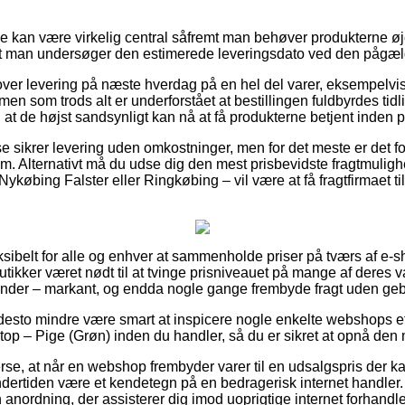
e kan være virkelig central såfremt man behøver produkterne øjeb
t at man undersøger den estimerede leveringsdato ved den pågæ
over levering på næste hverdag på en hel del varer, eksempelv
 men som trods alt er underforstået at bestillingen fuldbyrdes tid
 at de højst sandsynligt kan nå at få produkterne betjent inden pe
use sikrer levering uden omkostninger, men for det meste er det f
m. Alternativt må du udse dig den mest prisbevidste fragtmulighed
købing Falster eller Ringkøbing – vil være at få fragtfirmaet til a
eksibelt for alle og enhver at sammenholde priser på tværs af e-
utikker været nødt til at tvinge prisniveauet på mange af deres va
inder – markant, og endda nogle gange frembyde fragt uden geb
 desto mindre være smart at inspicere nogle enkelte webshops ef
op – Pige (Grøn) inden du handler, så du er sikret at opnå den m
erse, at når en webshop frembyder varer til en udsalgspris der ka
undertiden være et kendetegn på en bedragerisk internet handler
 anordning, der assisterer dig imod uoprigtige internet forhandle