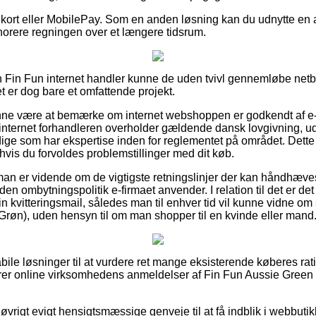
 kort eller MobilePay. Som en anden løsning kan du udnytte en a
onorere regningen over et længere tidsrum.
en Fin Fun internet handler kunne de uden tvivl gennemløbe net
et er dog bare et omfattende projekt.
ne være at bemærke om internet webshoppen er godkendt af e-
 internet forhandleren overholder gældende dansk lovgivning, u
ndige som har ekspertise inden for reglementet på området. Dett
hvis du forvoldes problemstillinger med dit køb.
at man er vidende om de vigtigste retningslinjer der kan håndhæv
n ombytningspolitik e-firmaet anvender. I relation til det er det t
n kvitteringsmail, således man til enhver tid vil kunne vidne om
(Grøn), uden hensyn til om man shopper til en kvinde eller mand
bile løsninger til at vurdere ret mange eksisterende køberes rat
rderer online virksomhedens anmeldelser af Fin Fun Aussie Green 
øvrigt evigt hensigtsmæssige genveje til at få indblik i webbuti