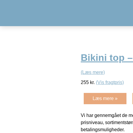
Bikini top 
(Læs mere)
255
kr.
(Vis fragtpris)
Læs mere »
Vi har gennemgået de mes
prisniveau, sortimentstø
betalingsmuligheder.