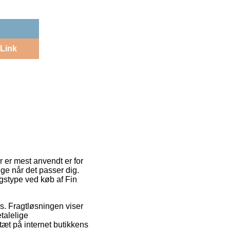
Link
 er mest anvendt er for
ige når det passer dig.
ngstype ved køb af Fin
ds. Fragtløsningen viser
talelige
tæt på internet butikkens