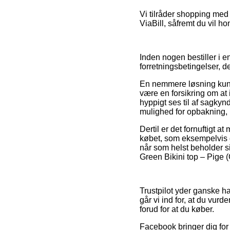
Vi tilråder shopping med
ViaBill, såfremt du vil h
Inden nogen bestiller i 
forretningsbetingelser, d
En nemmere løsning kun
være en forsikring om at
hyppigt ses til af sagky
mulighed for opbakning, 
Dertil er det fornuftigt 
købet, som eksempelvis de
når som helst beholder si
Green Bikini top – Pige 
Trustpilot yder ganske ha
går vi ind for, at du vu
forud for at du køber.
Facebook bringer dig for 