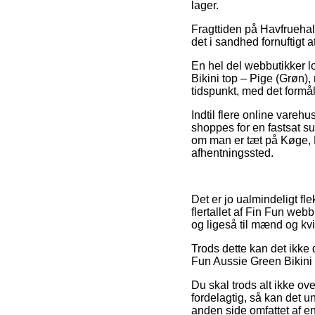
lager.
Fragttiden på Havfruehal
det i sandhed fornuftig
En hel del webbutikker l
Bikini top – Pige (Grøn),
tidspunkt, med det formål
Indtil flere online vareh
shoppes for en fastsat su
om man er tæt på Køge, Ny
afhentningssted.
Det er jo ualmindeligt fl
flertallet af Fin Fun webb
og ligeså til mænd og kv
Trods dette kan det ikke
Fun Aussie Green Bikini t
Du skal trods alt ikke ov
fordelagtig, så kan det 
anden side omfattet af en