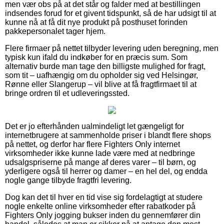
men vær obs på at det står og falder med at bestillingen
indsendes forud for et givent tidspunkt, så de har udsigt til at
kunne nå at få dit nye produkt på posthuset forinden
pakkepersonalet tager hjem.
Flere firmaer på nettet tilbyder levering uden beregning, men
typisk kun ifald du indkøber for en præcis sum. Som
alternativ burde man tage den billigste mulighed for fragt,
som tit – uafhængig om du opholder sig ved Helsingør,
Rønne eller Slangerup – vil blive at få fragtfirmaet til at
bringe ordren til et udleveringssted.
Det er jo efterhånden ualmindeligt let gængeligt for
internetbrugere at sammenholde priser i blandt flere shops
på nettet, og derfor har flere Fighters Only internet
virksomheder ikke kunne lade være med at nedbringe
udsalgspriserne på mange af deres varer – til børn, og
yderligere også til herrer og damer – en hel del, og endda
nogle gange tilbyde fragtfri levering.
Dog kan det til hver en tid vise sig fordelagtigt at studere
nogle enkelte online virksomheder efter rabatkoder på
Fighters Only jogging bukser inden du gennemfører din