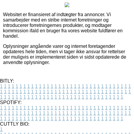
Websitet er finansieret af indtægter fra annoncer. Vi
samarbejder med en stribe internet forretninger og
introducerer forretningernes produkter, og modtager
kommission ifald en bruger fra vores website fuldfører en
handel.
Oplysninger angående varer og internet foretagender
opdateres hele tiden, men vi tager ikke ansvar for rettelser
der muligvis er implementeret siden vi sidst opdaterede de
anvendte oplysninger.
BITLY:
1
1
1
1
1
1
1
1
1
1
1
1
1
1
1
1
1
1
1
1
1
1
1
1
1
1
1
1
1
1
1
1
1
1
1
1
1
1
1
1
1
1
1
1
1
1
1
1
1
1
1
1
1
1
1
1
1
1
1
1
1
1
1
1
1
1
1
1
1
1
1
1
1
1
1
1
1
1
1
1
1
1
1
1
1
1
1
1
1
1
1
1
1
1
1
1
1
1
1
1
SPOTIFY:
1
1
1
1
1
1
1
1
1
1
1
1
1
1
1
1
1
1
1
1
1
1
1
1
1
1
1
1
1
1
1
1
1
1
1
1
1
1
1
1
1
1
1
1
1
1
1
1
1
1
1
1
1
1
1
1
1
1
1
1
1
1
1
1
1
1
1
1
1
1
1
1
1
1
1
1
1
1
1
1
1
1
1
1
1
1
1
1
1
1
1
1
1
1
1
1
1
1
1
1
CUTTLY BIO:
1