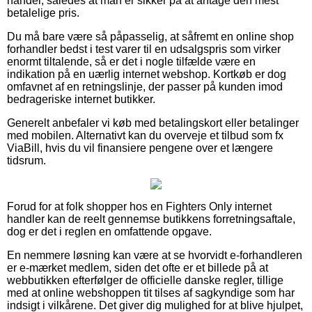
handel, således at man er sikker på at antage den mest
betalelige pris.
Du må bare være så påpasselig, at såfremt en online shop
forhandler bedst i test varer til en udsalgspris som virker
enormt tiltalende, så er det i nogle tilfælde være en
indikation på en uærlig internet webshop. Kortkøb er dog
omfavnet af en retningslinje, der passer på kunden imod
bedrageriske internet butikker.
Generelt anbefaler vi køb med betalingskort eller betalinger
med mobilen. Alternativt kan du overveje et tilbud som fx
ViaBill, hvis du vil finansiere pengene over et længere
tidsrum.
Forud for at folk shopper hos en Fighters Only internet
handler kan de reelt gennemse butikkens forretningsaftale,
dog er det i reglen en omfattende opgave.
En nemmere løsning kan være at se hvorvidt e-forhandleren
er e-mærket medlem, siden det ofte er et billede på at
webbutikken efterfølger de officielle danske regler, tillige
med at online webshoppen tit tilses af sagkyndige som har
indsigt i vilkårene. Det giver dig mulighed for at blive hjulpet,