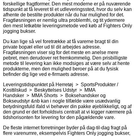
forskellige fragtformer. Den mest moderne er på nuværende
tidspunkt at få leveret til et udleveringssted, hvor du selv kan
afhente de bestilte produkter når du har mulighed for det.
Fragtløsningen er nemlig ultra problemfri, og tit ydermere
den mest letkøbte leveringsmetode ved køb af Fighters Only
jogging bukser.
Du kan lige så vel foretrække at få varerne bragt til din
private bopæl eller ud til dit arbejdes adresse.
Fragtløsningen viser sig for det meste en anelse mere
pebret, men derudover ret fremkommelig. Den prisbilligste
metode til levering kan ikke modsiges at være selv at hente
produkterne, men den mulighed beroer på at du fysisk
befinder dig lige ved e-firmaets adresse.
Leveringstidspunktet på Herretøj > SportsProdukter /
Kosttilskud > Beskyttelses Udstyr > MMA
Handsker > MMA Shorts > Boksehandsker og
Bokseudstyr &nb kan i nogle tilfælde være usædvanlig
betydningsfuld ifald vi behøver din pakke øjeblikkeligt, og af
den grund er det forholdsvis centralt at vi kigger nærmere på
tidshorisonten for levering for den pågældende vare.
De fleste internet forretninger byder på dag-til-dag fragt på
flere varenumre, eksempelvis Fighters Only jogging bukser,