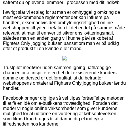
såfremt du oplever dilemmaer i processen med dit indkøb.
I øvrigt slår vi et slag for at man er omhyggelig omkring de
mest vedkommende reglementer der kan influere på
handlen, eksempelvis den ombytningsrettighed online
webshoppen tilbyder. I relation til det er det på samme måde
relevant, at man til enhver tid sikrer ens kvitteringsmail,
således man en anden gang vil kunne påvise købet af
Fighters Only jogging bukser, uanset om man er på udkig
efter et produkt til en kvinde eller mand.
Trustpilot medfører uden sammenligning uafhængige
chancer for at inspicere en hel del eksisterende kunders
domme og derved er det fornuftigt, at du betragter
webshoppens omtaler af Fighters Only jogging bukser før du
handler.
Facebook bringer dig lige så vel tilpas fortræffelige metoder
til at få en idé om e-butikkens troværdighed. Foruden det
møder vi nogle online virksomheder som giver kunderne
mulighed for at udforme en vurdering af købsoplevelsen,
som tilmed kan bruges til at danne dig et indtryk af
tilfredsheden hos kunderne.