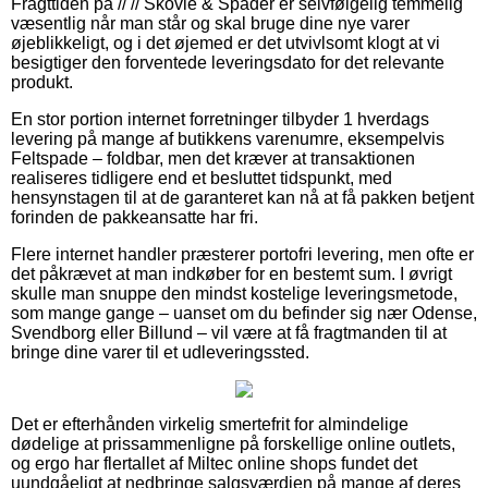
Fragttiden på // // Skovle & Spader er selvfølgelig temmelig
væsentlig når man står og skal bruge dine nye varer
øjeblikkeligt, og i det øjemed er det utvivlsomt klogt at vi
besigtiger den forventede leveringsdato for det relevante
produkt.
En stor portion internet forretninger tilbyder 1 hverdags
levering på mange af butikkens varenumre, eksempelvis
Feltspade – foldbar, men det kræver at transaktionen
realiseres tidligere end et besluttet tidspunkt, med
hensynstagen til at de garanteret kan nå at få pakken betjent
forinden de pakkeansatte har fri.
Flere internet handler præsterer portofri levering, men ofte er
det påkrævet at man indkøber for en bestemt sum. I øvrigt
skulle man snuppe den mindst kostelige leveringsmetode,
som mange gange – uanset om du befinder sig nær Odense,
Svendborg eller Billund – vil være at få fragtmanden til at
bringe dine varer til et udleveringssted.
Det er efterhånden virkelig smertefrit for almindelige
dødelige at prissammenligne på forskellige online outlets,
og ergo har flertallet af Miltec online shops fundet det
uundgåeligt at nedbringe salgsværdien på mange af deres