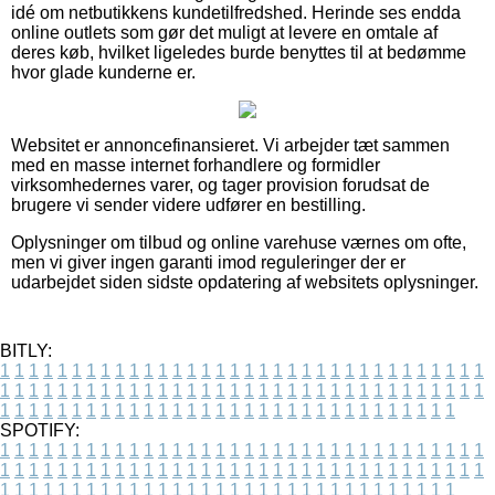
idé om netbutikkens kundetilfredshed. Herinde ses endda
online outlets som gør det muligt at levere en omtale af
deres køb, hvilket ligeledes burde benyttes til at bedømme
hvor glade kunderne er.
Websitet er annoncefinansieret. Vi arbejder tæt sammen
med en masse internet forhandlere og formidler
virksomhedernes varer, og tager provision forudsat de
brugere vi sender videre udfører en bestilling.
Oplysninger om tilbud og online varehuse værnes om ofte,
men vi giver ingen garanti imod reguleringer der er
udarbejdet siden sidste opdatering af websitets oplysninger.
BITLY:
1
1
1
1
1
1
1
1
1
1
1
1
1
1
1
1
1
1
1
1
1
1
1
1
1
1
1
1
1
1
1
1
1
1
1
1
1
1
1
1
1
1
1
1
1
1
1
1
1
1
1
1
1
1
1
1
1
1
1
1
1
1
1
1
1
1
1
1
1
1
1
1
1
1
1
1
1
1
1
1
1
1
1
1
1
1
1
1
1
1
1
1
1
1
1
1
1
1
1
1
SPOTIFY:
1
1
1
1
1
1
1
1
1
1
1
1
1
1
1
1
1
1
1
1
1
1
1
1
1
1
1
1
1
1
1
1
1
1
1
1
1
1
1
1
1
1
1
1
1
1
1
1
1
1
1
1
1
1
1
1
1
1
1
1
1
1
1
1
1
1
1
1
1
1
1
1
1
1
1
1
1
1
1
1
1
1
1
1
1
1
1
1
1
1
1
1
1
1
1
1
1
1
1
1