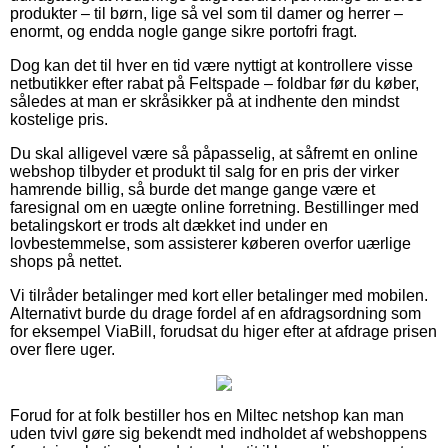
produkter – til børn, lige så vel som til damer og herrer –
enormt, og endda nogle gange sikre portofri fragt.
Dog kan det til hver en tid være nyttigt at kontrollere visse
netbutikker efter rabat på Feltspade – foldbar før du køber,
således at man er skråsikker på at indhente den mindst
kostelige pris.
Du skal alligevel være så påpasselig, at såfremt en online
webshop tilbyder et produkt til salg for en pris der virker
hamrende billig, så burde det mange gange være et
faresignal om en uægte online forretning. Bestillinger med
betalingskort er trods alt dækket ind under en
lovbestemmelse, som assisterer køberen overfor uærlige
shops på nettet.
Vi tilråder betalinger med kort eller betalinger med mobilen.
Alternativt burde du drage fordel af en afdragsordning som
for eksempel ViaBill, forudsat du higer efter at afdrage prisen
over flere uger.
Forud for at folk bestiller hos en Miltec netshop kan man
uden tvivl gøre sig bekendt med indholdet af webshoppens