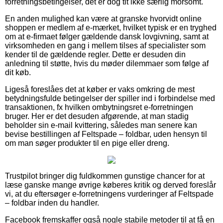
forretningsbetingelser, det er dog tit ikke særlig morsomt.
En anden mulighed kan være at granske hvorvidt online
shoppen er medlem af e-mærket, hvilket typisk er en tryghed
om at e-firmaet følger gældende dansk lovgivning, samt at
virksomheden en gang i mellem tilses af specialister som
kender til de gældende regler. Dette er desuden din
anledning til støtte, hvis du møder dilemmaer som følge af
dit køb.
Ligeså foreslåes det at køber er vaks omkring de mest
betydningsfulde betingelser der spiller ind i forbindelse med
transaktionen, fx hvilken ombytningsret e-forretningen
bruger. Her er det desuden afgørende, at man stadig
beholder sin e-mail kvittering, således man senere kan
bevise bestillingen af Feltspade – foldbar, uden hensyn til
om man søger produkter til en pige eller dreng.
Trustpilot bringer dig fuldkommen gunstige chancer for at
læse ganske mange øvrige køberes kritik og derved foreslår
vi, at du eftersøger e-forretningens vurderinger af Feltspade
– foldbar inden du handler.
Facebook fremskaffer også nogle stabile metoder til at få en