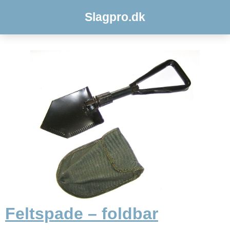
Slagpro.dk
Feltspade – foldbar