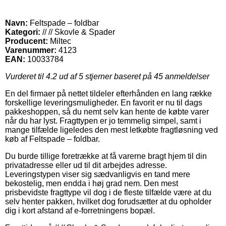
Navn:
Feltspade – foldbar
Kategori:
// // Skovle & Spader
Producent:
Miltec
Varenummer:
4123
EAN:
10033784
Vurderet til
4.2
ud af 5 stjerner baseret på
45
anmeldelser
En del firmaer på nettet tildeler efterhånden en lang række
forskellige leveringsmuligheder. En favorit er nu til dags
pakkeshoppen, så du nemt selv kan hente de købte varer
når du har lyst. Fragttypen er jo temmelig simpel, samt i
mange tilfælde ligeledes den mest letkøbte fragtløsning ved
køb af Feltspade – foldbar.
Du burde tillige foretrække at få varerne bragt hjem til din
privatadresse eller ud til dit arbejdes adresse.
Leveringstypen viser sig sædvanligvis en tand mere
bekostelig, men endda i høj grad nem. Den mest
prisbevidste fragttype vil dog i de fleste tilfælde være at du
selv henter pakken, hvilket dog forudsætter at du opholder
dig i kort afstand af e-forretningens bopæl.