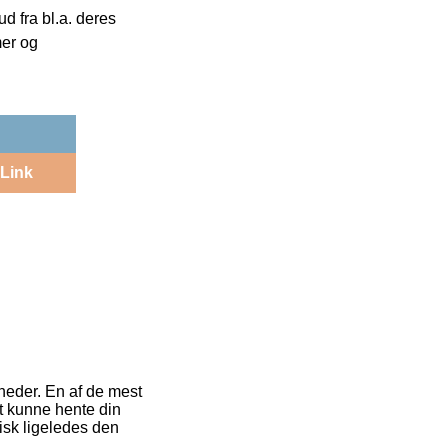
 fra bl.a. deres
mer og
Link
heder. En af de mest
at kunne hente din
isk ligeledes den