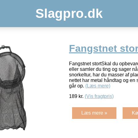
Slagpro.dk
Fangstnet stor
Fangstnet stortSkal du opbevare
eller samler du ting og sager når
snorkeltur, har du masser af pla
nettet har metal håndtag og en s
går op.
(Læs mere)
189
kr.
(Vis fragtpris)
Læs mere »
Kø