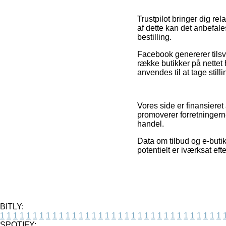
Trustpilot bringer dig re
af dette kan det anbefal
bestilling.
Facebook genererer tilsva
række butikker på nettet
anvendes til at tage stilli
Vores side er finansiere
promoverer forretningern
handel.
Data om tilbud og e-butikk
potentielt er iværksat ef
BITLY:
1
1
1
1
1
1
1
1
1
1
1
1
1
1
1
1
1
1
1
1
1
1
1
1
1
1
1
1
1
1
1
1
1
1
SPOTIFY: