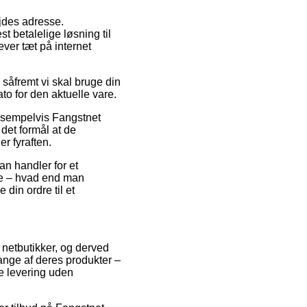
ejdes adresse.
 betalelige løsning til
lever tæt på internet
åfremt vi skal bruge din
ato for den aktuelle vare.
eksempelvis Fangstnet
 det formål at de
r fyraften.
an handler for et
fte – hvad end man
din ordre til et
e netbutikker, og derved
mange af deres produkter –
re levering uden