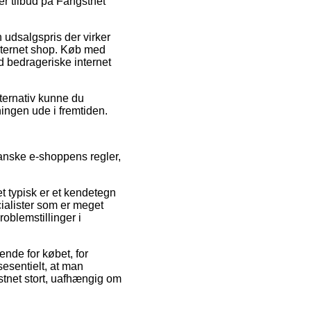
ter tilbud på Fangstnet
udsalgspris der virker
ternet shop. Køb med
od bedrageriske internet
lternativ kunne du
ningen ude i fremtiden.
granske e-shoppens regler,
t typisk er et kendetegn
cialister som er meget
roblemstillinger i
nde for købet, for
esentielt, at man
stnet stort, uafhængig om