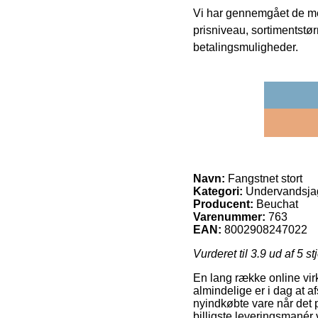
Vi har gennemgået de mes
prisniveau, sortimentstø
betalingsmuligheder.
Navn:
Fangstnet stort
Kategori:
Undervandsjag
Producent:
Beuchat
Varenummer:
763
EAN:
8002908247022
Vurderet til
3.9
ud af 5 st
En lang række online vir
almindelige er i dag at a
nyindkøbte vare når det 
billigste leveringsmanér 