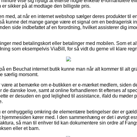
 mindre vise sig nyttigt at efterse nogle enkelte e-forhandlere ef
u er sikker på at modtage den billigste pris.
med, at når en internet webshop sælger deres produkter til en 
å kunne det mange gange være et signal om en bedragerisk in
nden side indbefattet af en forordning, hvilket assisterer dig im
illinger med betalingskort eller betalinger med mobilen. Som et a
ning som eksempelvis ViaBill, for så vidt du gerne vil klare reg
er på en Beuchat internet butik kunne man når alt kommer til alt 
ke særlig morsomt.
or være at bemærke om e-butikken er e-mærket medlem, siden de
er de danske love, samt at online forhandleren tit efterses af spe
Dette er desuden en god lejlighed til assistance, ifald du møder p
e.
du er omhyggelig omkring de elementære betingelser der er gælde
t hjemmesiden kører med. I den sammenhæng er det i øvrigt ess
aktura, så man til enhver tid kan dokumentere sin ordre af Fang
ksen eller et barn.