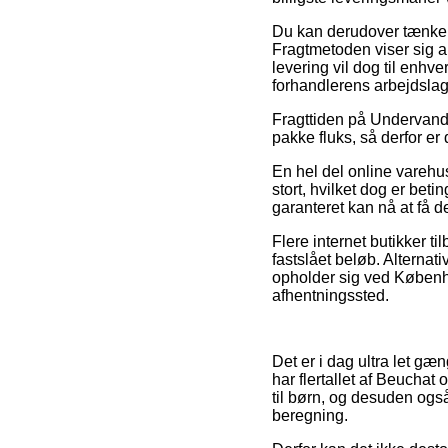
Du kan derudover tænke ov
Fragtmetoden viser sig a
levering vil dog til enhve
forhandlerens arbejdslag
Fragttiden på Undervand
pakke fluks, så derfor er 
En hel del online vareh
stort, hvilket dog er beti
garanteret kan nå at få d
Flere internet butikker ti
fastslået beløb. Alternat
opholder sig ved Københav
afhentningssted.
Det er i dag ultra let gæn
har flertallet af Beuchat
til børn, og desuden også
beregning.