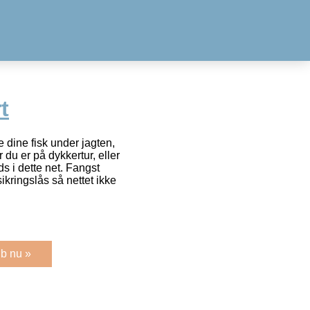
t
 dine fisk under jagten,
 du er på dykkertur, eller
ds i dette net. Fangst
ikringslås så nettet ikke
b nu »