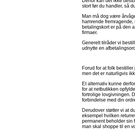
Derfor kan det ikke desto
stort før du handler, så d
Man må dog være årvågen 
hamrende fremragende, s
betalingskort er på den a
firmaer.
Generelt tilråder vi best
udnytte en afbetalingsord
Forud for at folk bestill
men det er naturligvis ik
Et alternativ kunne derf
for at netbutikken opfyld
fortrolige lovgivningen. 
forbindelse med din ordr
Derudover støtter vi at 
eksempel hvilken returre
permanent beholder sin f
man skal shoppe til en vo