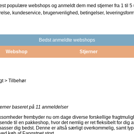
t populære webshops og anmeldt dem med stjerner fra 1 til 5 ud
rrelse, kundeservice, brugervenlighed, betingelser, leveringsfor
Bedst anmeldte webshops
Webshop
Stjerner
t > Tilbehør
jerner baseret på
11
anmeldelser
ksomheder frembyder nu om dage diverse forskellige fragtmulig
fsende til en pakkeshop, hvor det nemlig er ret fleksibelt for dig 
passer dig bedst. Denne er altså særligt overkommelig, samt typ
ved køb af Fangstnet stort.