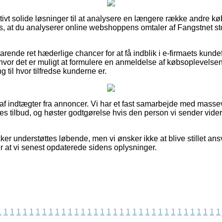
lativt solide løsninger til at analysere en længere række andre 
es, at du analyserer online webshoppens omtaler af Fangstnet sto
rende ret hæderlige chancer for at få indblik i e-firmaets kunde
 hvor det er muligt at formulere en anmeldelse af købsoplevels
ng til hvor tilfredse kunderne er.
t af indtægter fra annoncer. Vi har et fast samarbejde med masse
es tilbud, og høster godtgørelse hvis den person vi sender vid
er understøttes løbende, men vi ønsker ikke at blive stillet ansva
ter at vi senest opdaterede sidens oplysninger.
1
1
1
1
1
1
1
1
1
1
1
1
1
1
1
1
1
1
1
1
1
1
1
1
1
1
1
1
1
1
1
1
1
1
1