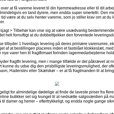
er at få varerne leveret til din hjemmeadresse eller til dit arb
lmindeligvis en tand dyrere, men endda super smertefri. Den mest
r tid være at du selv henter varerne, som jo stiller krav om at du 
er.
sjagt > Tilbehør kan vise sig at være usædvanlig bestemmende s
det helt fornuftigt at du dobbelttjekker den forventede leveringsd
use tilbyder 1 hverdags levering på deres primære varenumre, 
nget af at bestillingen placeres inden et fastslået klokkeslæt, med
e nye varer hen til fragtfirmaet forinden lagermedarbejderne holde
lbyder fragtfri levering, men i mange tilfælde er det påkrævet at m
ivt kunne du udse dig den prisbilligste leveringsmulighed, der o
n, Haderslev eller Skælskør – er at få fragtmanden til at bringe 
geligt for almindelige dødelige at finde de laveste priser fra fler
 online butikker set sig tvunget til at nedsætte salgsværdien på 
 til damer og herrer – eftertrykkeligt, og endda nogle gange sik