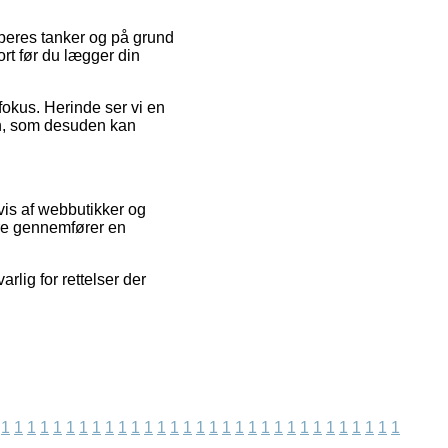
køberes tanker og på grund
rt før du lægger din
fokus. Herinde ser vi en
en, som desuden kan
vis af webbutikker og
ere gennemfører en
rlig for rettelser der
1
1
1
1
1
1
1
1
1
1
1
1
1
1
1
1
1
1
1
1
1
1
1
1
1
1
1
1
1
1
1