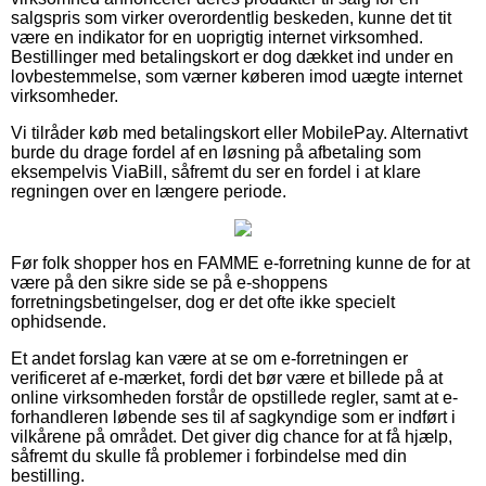
salgspris som virker overordentlig beskeden, kunne det tit
være en indikator for en uoprigtig internet virksomhed.
Bestillinger med betalingskort er dog dækket ind under en
lovbestemmelse, som værner køberen imod uægte internet
virksomheder.
Vi tilråder køb med betalingskort eller MobilePay. Alternativt
burde du drage fordel af en løsning på afbetaling som
eksempelvis ViaBill, såfremt du ser en fordel i at klare
regningen over en længere periode.
Før folk shopper hos en FAMME e-forretning kunne de for at
være på den sikre side se på e-shoppens
forretningsbetingelser, dog er det ofte ikke specielt
ophidsende.
Et andet forslag kan være at se om e-forretningen er
verificeret af e-mærket, fordi det bør være et billede på at
online virksomheden forstår de opstillede regler, samt at e-
forhandleren løbende ses til af sagkyndige som er indført i
vilkårene på området. Det giver dig chance for at få hjælp,
såfremt du skulle få problemer i forbindelse med din
bestilling.