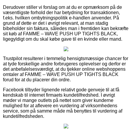
Derudover stiller vi forslag om at du er opmærksom på de
væsentligste forhold der har betydning for transaktionen,
f.eks. hvilken ombytningspolitik e-handlen anvender. På
grund af dette er det i øvrigt relevant, at man stadig
bibeholder sin faktura, således man i fremtiden kan bekræfte
sit køb af FAMME – WAVE PUSH UP TIGHTS BLACK,
ligegyldigt om du skal købe gave til en kvinde eller mand.
Trustpilot resulterer i temmelig hensigtsmæssige chancer for
at tyde forskellige andre forbrugeres oplevelser og derfor er
det anbefalelsesværdigt, at du tjekker online webshoppens
omtaler af FAMME – WAVE PUSH UP TIGHTS BLACK
forud for at du placerer din ordre.
Facebook tilbyder lignende relativt gode genveje til at få
kendskab til internet firmaets kundetilfredshed. I øvrigt
møder vi mange outlets på nettet som giver kunderne
mulighed for at aflevere en vurdering af virksomhedens
service, som på samme måde må benyttes til vurdering af
kundetilfredsheden.