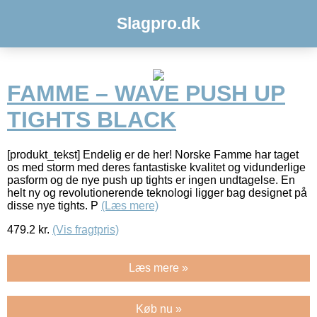
Slagpro.dk
FAMME – WAVE PUSH UP
TIGHTS BLACK
[produkt_tekst] Endelig er de her! Norske Famme har taget
os med storm med deres fantastiske kvalitet og vidunderlige
pasform og de nye push up tights er ingen undtagelse. En
helt ny og revolutionerende teknologi ligger bag designet på
disse nye tights. P
(Læs mere)
479.2
kr.
(Vis fragtpris)
Læs mere »
Køb nu »