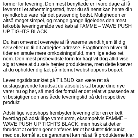
former for levering. Den mest benyttede er i vore dage at få
leveret til et afhentningssted, hvor du så nemt kan hente din
nyindkøbte vare når det passer dig bedst. Muligheden er
altså meget simpel, og mange gange ligeledes den mest
letkøbte leveringsmåde ved køb af FAMME – WAVE PUSH
UP TIGHTS BLACK.
Du kan omvendt overveje at få varerne sendt hjem til dig
selv eller ud til dit arbejdes adresse. Fragtformen bliver til
tider en smule mere omkostningsfuld, men ligeledes ret
nem. Den mest prisbevidste form for fragt vil dog altid vise
sig at være at du selv henter produkterne, men dette kræver
at du opholder dig tæt på internet webshoppens bopæl.
Leveringstidspunktet på TILBUD kan være ret så
udslagsgivende forudsat du absolut skal bruge dine nye
varer nu og her, så med det formål er det relativt passende at
vi besigtiger den anslåede leveringstid på det respektive
produkt.
Adskillige webshops frembyder levering efter en enkelt
hverdag på adskillige varenumre, eksempelvis FAMME –
WAVE PUSH UP TIGHTS BLACK, men husk at det er
forudsat at ordren gennemføres før et besluttet tidspunkt,
med det formål at de garanteret kan nå at få produkterne klar