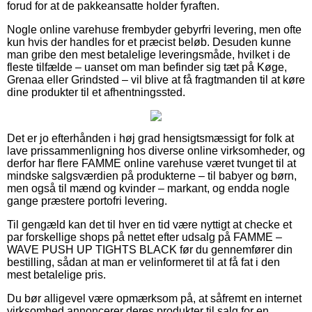
forud for at de pakkeansatte holder fyraften.
Nogle online varehuse frembyder gebyrfri levering, men ofte
kun hvis der handles for et præcist beløb. Desuden kunne
man gribe den mest betalelige leveringsmåde, hvilket i de
fleste tilfælde – uanset om man befinder sig tæt på Køge,
Grenaa eller Grindsted – vil blive at få fragtmanden til at køre
dine produkter til et afhentningssted.
Det er jo efterhånden i høj grad hensigtsmæssigt for folk at
lave prissammenligning hos diverse online virksomheder, og
derfor har flere FAMME online varehuse været tvunget til at
mindske salgsværdien på produkterne – til babyer og børn,
men også til mænd og kvinder – markant, og endda nogle
gange præstere portofri levering.
Til gengæld kan det til hver en tid være nyttigt at checke et
par forskellige shops på nettet efter udsalg på FAMME –
WAVE PUSH UP TIGHTS BLACK før du gennemfører din
bestilling, sådan at man er velinformeret til at få fat i den
mest betalelige pris.
Du bør alligevel være opmærksom på, at såfremt en internet
virksomhed annoncerer deres produkter til salg for en