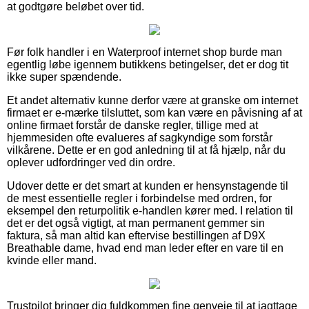
at godtgøre beløbet over tid.
Før folk handler i en Waterproof internet shop burde man
egentlig løbe igennem butikkens betingelser, det er dog tit
ikke super spændende.
Et andet alternativ kunne derfor være at granske om internet
firmaet er e-mærke tilsluttet, som kan være en påvisning af at
online firmaet forstår de danske regler, tillige med at
hjemmesiden ofte evalueres af sagkyndige som forstår
vilkårene. Dette er en god anledning til at få hjælp, når du
oplever udfordringer ved din ordre.
Udover dette er det smart at kunden er hensynstagende til
de mest essentielle regler i forbindelse med ordren, for
eksempel den returpolitik e-handlen kører med. I relation til
det er det også vigtigt, at man permanent gemmer sin
faktura, så man altid kan eftervise bestillingen af D9X
Breathable dame, hvad end man leder efter en vare til en
kvinde eller mand.
Trustpilot bringer dig fuldkommen fine genveje til at iagttage