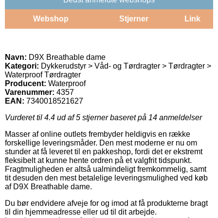
Webshop
Stjerner
Link
Navn:
D9X Breathable dame
Kategori:
Dykkerudstyr > Våd- og Tørdragter > Tørdragter >
Waterproof Tørdragter
Producent:
Waterproof
Varenummer:
4357
EAN:
7340018521627
Vurderet til
4.4
ud af 5 stjerner baseret på
14
anmeldelser
Masser af online outlets frembyder heldigvis en række
forskellige leveringsmåder. Den mest moderne er nu om
stunder at få leveret til en pakkeshop, fordi det er ekstremt
fleksibelt at kunne hente ordren på et valgfrit tidspunkt.
Fragtmuligheden er altså ualmindeligt fremkommelig, samt
tit desuden den mest betalelige leveringsmulighed ved køb
af D9X Breathable dame.
Du bør endvidere afveje for og imod at få produkterne bragt
til din hjemmeadresse eller ud til dit arbejde.