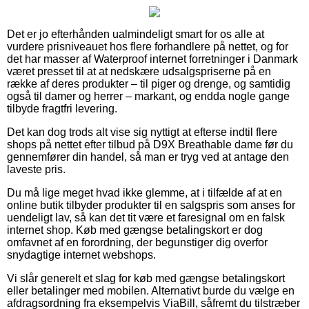
Det er jo efterhånden ualmindeligt smart for os alle at
vurdere prisniveauet hos flere forhandlere på nettet, og for
det har masser af Waterproof internet forretninger i Danmark
været presset til at at nedskære udsalgspriserne på en
række af deres produkter – til piger og drenge, og samtidig
også til damer og herrer – markant, og endda nogle gange
tilbyde fragtfri levering.
Det kan dog trods alt vise sig nyttigt at efterse indtil flere
shops på nettet efter tilbud på D9X Breathable dame før du
gennemfører din handel, så man er tryg ved at antage den
laveste pris.
Du må lige meget hvad ikke glemme, at i tilfælde af at en
online butik tilbyder produkter til en salgspris som anses for
uendeligt lav, så kan det tit være et faresignal om en falsk
internet shop. Køb med gængse betalingskort er dog
omfavnet af en forordning, der begunstiger dig overfor
snydagtige internet webshops.
Vi slår generelt et slag for køb med gængse betalingskort
eller betalinger med mobilen. Alternativt burde du vælge en
afdragsordning fra eksempelvis ViaBill, såfremt du tilstræber