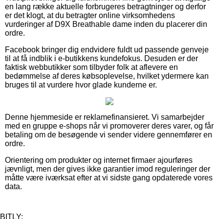
en lang række aktuelle forbrugeres betragtninger og derfor
er det klogt, at du betragter online virksomhedens
vurderinger af D9X Breathable dame inden du placerer din
ordre.
Facebook bringer dig endvidere fuldt ud passende genveje
til at få indblik i e-butikkens kundefokus. Desuden er der
faktisk webbutikker som tilbyder folk at aflevere en
bedømmelse af deres købsoplevelse, hvilket ydermere kan
bruges til at vurdere hvor glade kunderne er.
Denne hjemmeside er reklamefinansieret. Vi samarbejder
med en gruppe e-shops når vi promoverer deres varer, og får
betaling om de besøgende vi sender videre gennemfører en
ordre.
Orientering om produkter og internet firmaer ajourføres
jævnligt, men der gives ikke garantier imod reguleringer der
måtte være iværksat efter at vi sidste gang opdaterede vores
data.
BITLY: