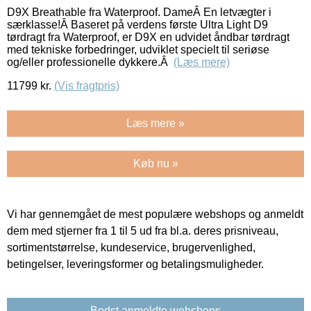
D9X Breathable fra Waterproof. DameÂ En letvægter i
særklasse!Â Baseret på verdens første Ultra Light D9
tørdragt fra Waterproof, er D9X en udvidet åndbar tørdragt
med tekniske forbedringer, udviklet specielt til seriøse
og/eller professionelle dykkere.Â
(Læs mere)
11799
kr.
(Vis fragtpris)
Læs mere »
Køb nu »
Vi har gennemgået de mest populære webshops og anmeldt
dem med stjerner fra 1 til 5 ud fra bl.a. deres prisniveau,
sortimentstørrelse, kundeservice, brugervenlighed,
betingelser, leveringsformer og betalingsmuligheder.
Bedst anmeldte webshops