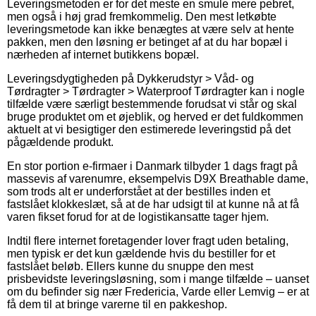
Leveringsmetoden er for det meste en smule mere pebret,
men også i høj grad fremkommelig. Den mest letkøbte
leveringsmetode kan ikke benægtes at være selv at hente
pakken, men den løsning er betinget af at du har bopæl i
nærheden af internet butikkens bopæl.
Leveringsdygtigheden på Dykkerudstyr > Våd- og
Tørdragter > Tørdragter > Waterproof Tørdragter kan i nogle
tilfælde være særligt bestemmende forudsat vi står og skal
bruge produktet om et øjeblik, og herved er det fuldkommen
aktuelt at vi besigtiger den estimerede leveringstid på det
pågældende produkt.
En stor portion e-firmaer i Danmark tilbyder 1 dags fragt på
massevis af varenumre, eksempelvis D9X Breathable dame,
som trods alt er underforstået at der bestilles inden et
fastslået klokkeslæt, så at de har udsigt til at kunne nå at få
varen fikset forud for at de logistikansatte tager hjem.
Indtil flere internet foretagender lover fragt uden betaling,
men typisk er det kun gældende hvis du bestiller for et
fastslået beløb. Ellers kunne du snuppe den mest
prisbevidste leveringsløsning, som i mange tilfælde – uanset
om du befinder sig nær Fredericia, Varde eller Lemvig – er at
få dem til at bringe varerne til en pakkeshop.