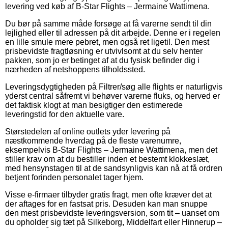
levering ved køb af B-Star Flights – Jermaine Wattimena.
Du bør på samme måde forsøge at få varerne sendt til din
lejlighed eller til adressen på dit arbejde. Denne er i regelen
en lille smule mere pebret, men også ret ligetil. Den mest
prisbevidste fragtløsning er utvivlsomt at du selv henter
pakken, som jo er betinget af at du fysisk befinder dig i
nærheden af netshoppens tilholdssted.
Leveringsdygtigheden på Filtrer/søg alle flights er naturligvis
yderst central såfremt vi behøver varerne fluks, og herved er
det faktisk klogt at man besigtiger den estimerede
leveringstid for den aktuelle vare.
Størstedelen af online outlets yder levering på
næstkommende hverdag på de fleste varenumre,
eksempelvis B-Star Flights – Jermaine Wattimena, men det
stiller krav om at du bestiller inden et bestemt klokkeslæt,
med hensynstagen til at de sandsynligvis kan nå at få ordren
betjent forinden personalet tager hjem.
Visse e-firmaer tilbyder gratis fragt, men ofte kræver det at
der aftages for en fastsat pris. Desuden kan man snuppe
den mest prisbevidste leveringsversion, som tit – uanset om
du opholder sig tæt på Silkeborg, Middelfart eller Hinnerup –