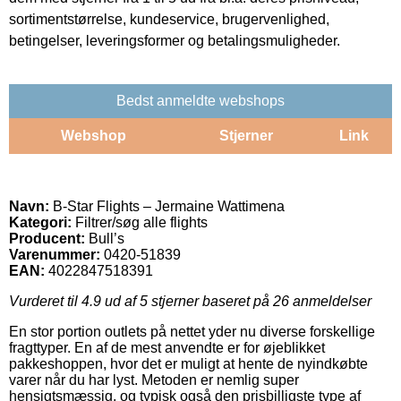
sortimentstørrelse, kundeservice, brugervenlighed,
betingelser, leveringsformer og betalingsmuligheder.
Bedst anmeldte webshops
Webshop
Stjerner
Link
Navn:
B-Star Flights – Jermaine Wattimena
Kategori:
Filtrer/søg alle flights
Producent:
Bull’s
Varenummer:
0420-51839
EAN:
4022847518391
Vurderet til
4.9
ud af 5 stjerner baseret på
26
anmeldelser
En stor portion outlets på nettet yder nu diverse forskellige
fragttyper. En af de mest anvendte er for øjeblikket
pakkeshoppen, hvor det er muligt at hente de nyindkøbte
varer når du har lyst. Metoden er nemlig super
hensigtsmæssig, og typisk også den prisbilligste type af