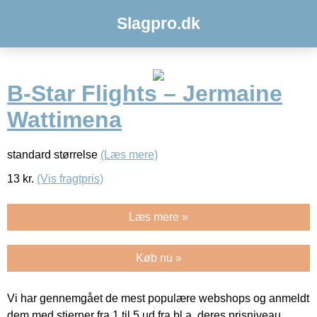
Slagpro.dk
B-Star Flights – Jermaine
Wattimena
standard størrelse
(Læs mere)
13
kr.
(Vis fragtpris)
Læs mere »
Køb nu »
Vi har gennemgået de mest populære webshops og anmeldt
dem med stjerner fra 1 til 5 ud fra bl.a. deres prisniveau,