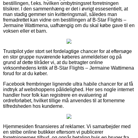
bestillingen, f.eks. hvilken ombytningsret forretningen
tilsikrer. I den sammenhæng er det i øvrigt essesentielt, at
man stadig gemmer sin kvitteringsmail, således man
fremadrettet kan vidne om bestillingen af B-Star Flights –
Jermaine Wattimena, uafhængig om du skal købe gave til en
voksen eller et barn.
Trustpilot yder stort set fordelagtige chancer for at eftersøge
en stor gruppe nuværende køberes anmeldelser og på
grund af dette tilråder vi, at du betragter online
virksomhedens kritik af B-Star Flights – Jermaine Wattimena
forud for at du køber.
Facebook frembringer lignende ultra habile chancer for at få
indtryk af webshoppens pålidelighed. Her ses nogle internet
handler hvor folk kan registrere en evaluering af
ordreforløbet, hvilket tillige må anvendes til at fornemme
tilfredsheden hos kunderne.
Hjemmesiden finansieres af reklamer. Vi samarbejder med
en stribe online butikker eftersom vi publicerer
forretningernes tilbud, og opnår betaling hvis en bruger fra