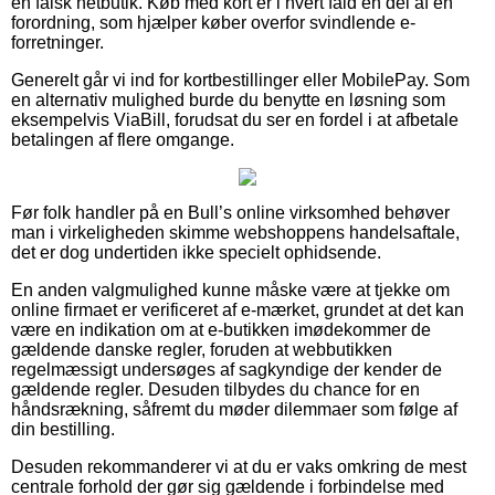
en falsk netbutik. Køb med kort er i hvert fald en del af en
forordning, som hjælper køber overfor svindlende e-
forretninger.
Generelt går vi ind for kortbestillinger eller MobilePay. Som
en alternativ mulighed burde du benytte en løsning som
eksempelvis ViaBill, forudsat du ser en fordel i at afbetale
betalingen af flere omgange.
Før folk handler på en Bull’s online virksomhed behøver
man i virkeligheden skimme webshoppens handelsaftale,
det er dog undertiden ikke specielt ophidsende.
En anden valgmulighed kunne måske være at tjekke om
online firmaet er verificeret af e-mærket, grundet at det kan
være en indikation om at e-butikken imødekommer de
gældende danske regler, foruden at webbutikken
regelmæssigt undersøges af sagkyndige der kender de
gældende regler. Desuden tilbydes du chance for en
håndsrækning, såfremt du møder dilemmaer som følge af
din bestilling.
Desuden rekommanderer vi at du er vaks omkring de mest
centrale forhold der gør sig gældende i forbindelse med