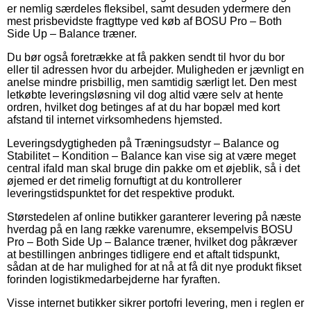
er nemlig særdeles fleksibel, samt desuden ydermere den
mest prisbevidste fragttype ved køb af BOSU Pro – Both
Side Up – Balance træner.
Du bør også foretrække at få pakken sendt til hvor du bor
eller til adressen hvor du arbejder. Muligheden er jævnligt en
anelse mindre prisbillig, men samtidig særligt let. Den mest
letkøbte leveringsløsning vil dog altid være selv at hente
ordren, hvilket dog betinges af at du har bopæl med kort
afstand til internet virksomhedens hjemsted.
Leveringsdygtigheden på Træningsudstyr – Balance og
Stabilitet – Kondition – Balance kan vise sig at være meget
central ifald man skal bruge din pakke om et øjeblik, så i det
øjemed er det rimelig fornuftigt at du kontrollerer
leveringstidspunktet for det respektive produkt.
Størstedelen af online butikker garanterer levering på næste
hverdag på en lang række varenumre, eksempelvis BOSU
Pro – Both Side Up – Balance træner, hvilket dog påkræver
at bestillingen anbringes tidligere end et aftalt tidspunkt,
sådan at de har mulighed for at nå at få dit nye produkt fikset
forinden logistikmedarbejderne har fyraften.
Visse internet butikker sikrer portofri levering, men i reglen er