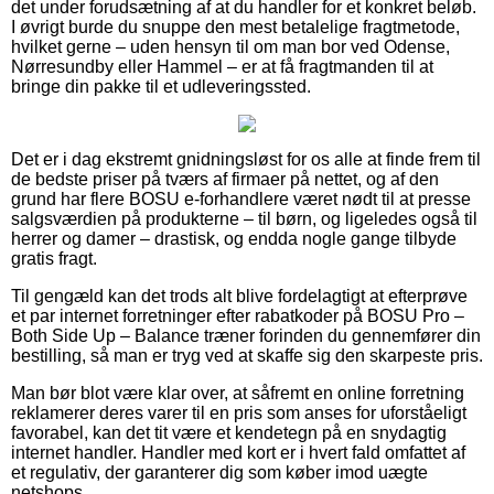
det under forudsætning af at du handler for et konkret beløb.
I øvrigt burde du snuppe den mest betalelige fragtmetode,
hvilket gerne – uden hensyn til om man bor ved Odense,
Nørresundby eller Hammel – er at få fragtmanden til at
bringe din pakke til et udleveringssted.
Det er i dag ekstremt gnidningsløst for os alle at finde frem til
de bedste priser på tværs af firmaer på nettet, og af den
grund har flere BOSU e-forhandlere været nødt til at presse
salgsværdien på produkterne – til børn, og ligeledes også til
herrer og damer – drastisk, og endda nogle gange tilbyde
gratis fragt.
Til gengæld kan det trods alt blive fordelagtigt at efterprøve
et par internet forretninger efter rabatkoder på BOSU Pro –
Both Side Up – Balance træner forinden du gennemfører din
bestilling, så man er tryg ved at skaffe sig den skarpeste pris.
Man bør blot være klar over, at såfremt en online forretning
reklamerer deres varer til en pris som anses for uforståeligt
favorabel, kan det tit være et kendetegn på en snydagtig
internet handler. Handler med kort er i hvert fald omfattet af
et regulativ, der garanterer dig som køber imod uægte
netshops.