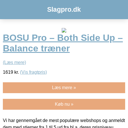
Slagpro.dk
BOSU Pro – Both Side Up –
Balance træner
(Læs mere)
1619
kr.
(Vis fragtpris)
Læs mere »
Køb nu »
Vi har gennemgået de mest populære webshops og anmeldt
dem med stjerner fra 1 til 5 ud fra bl.a. deres prisniveau,