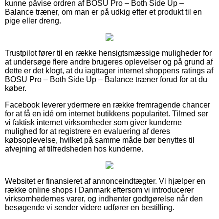
kunne påvise ordren af BOSU Pro – Both Side Up –
Balance træner, om man er på udkig efter et produkt til en
pige eller dreng.
Trustpilot fører til en række hensigtsmæssige muligheder for
at undersøge flere andre brugeres oplevelser og på grund af
dette er det klogt, at du iagttager internet shoppens ratings af
BOSU Pro – Both Side Up – Balance træner forud for at du
køber.
Facebook leverer ydermere en række fremragende chancer
for at få en idé om internet butikkens popularitet. Tilmed ser
vi faktisk internet virksomheder som giver kunderne
mulighed for at registrere en evaluering af deres
købsoplevelse, hvilket på samme måde bør benyttes til
afvejning af tilfredsheden hos kunderne.
Websitet er finansieret af annonceindtægter. Vi hjælper en
række online shops i Danmark eftersom vi introducerer
virksomhedernes varer, og indhenter godtgørelse når den
besøgende vi sender videre udfører en bestilling.