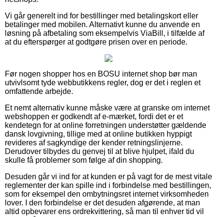
Vi går generelt ind for bestillinger med betalingskort eller
betalinger med mobilen. Alternativt kunne du anvende en
løsning på afbetaling som eksempelvis ViaBill, i tilfælde af
at du efterspørger at godtgøre prisen over en periode.
Før nogen shopper hos en BOSU internet shop bør man
utvivlsomt tyde webbutikkens regler, dog er det i reglen et
omfattende arbejde.
Et nemt alternativ kunne måske være at granske om internet
webshoppen er godkendt af e-mærket, fordi det er et
kendetegn for at online forretningen understøtter gældende
dansk lovgivning, tillige med at online butikken hyppigt
revideres af sagkyndige der kender retningslinjerne.
Derudover tilbydes du genvej til at blive hjulpet, ifald du
skulle få problemer som følge af din shopping.
Desuden går vi ind for at kunden er på vagt for de mest vitale
reglementer der kan spille ind i forbindelse med bestillingen,
som for eksempel den ombytningsret internet virksomheden
lover. I den forbindelse er det desuden afgørende, at man
altid opbevarer ens ordrekvittering, så man til enhver tid vil