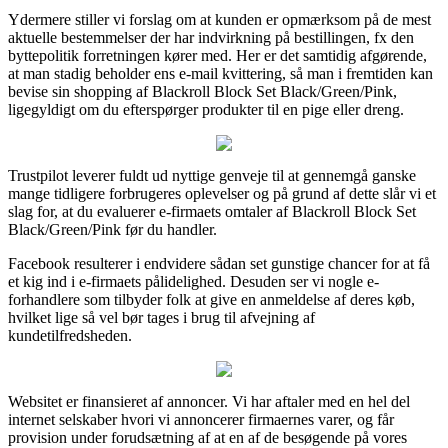
Ydermere stiller vi forslag om at kunden er opmærksom på de mest
aktuelle bestemmelser der har indvirkning på bestillingen, fx den
byttepolitik forretningen kører med. Her er det samtidig afgørende,
at man stadig beholder ens e-mail kvittering, så man i fremtiden kan
bevise sin shopping af Blackroll Block Set Black/Green/Pink,
ligegyldigt om du efterspørger produkter til en pige eller dreng.
Trustpilot leverer fuldt ud nyttige genveje til at gennemgå ganske
mange tidligere forbrugeres oplevelser og på grund af dette slår vi et
slag for, at du evaluerer e-firmaets omtaler af Blackroll Block Set
Black/Green/Pink før du handler.
Facebook resulterer i endvidere sådan set gunstige chancer for at få
et kig ind i e-firmaets pålidelighed. Desuden ser vi nogle e-
forhandlere som tilbyder folk at give en anmeldelse af deres køb,
hvilket lige så vel bør tages i brug til afvejning af
kundetilfredsheden.
Websitet er finansieret af annoncer. Vi har aftaler med en hel del
internet selskaber hvori vi annoncerer firmaernes varer, og får
provision under forudsætning af at en af de besøgende på vores