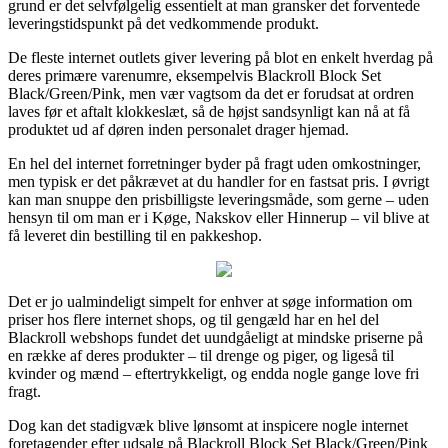
grund er det selvfølgelig essentielt at man gransker det forventede
leveringstidspunkt på det vedkommende produkt.
De fleste internet outlets giver levering på blot en enkelt hverdag på
deres primære varenumre, eksempelvis Blackroll Block Set
Black/Green/Pink, men vær vagtsom da det er forudsat at ordren
laves før et aftalt klokkeslæt, så de højst sandsynligt kan nå at få
produktet ud af døren inden personalet drager hjemad.
En hel del internet forretninger byder på fragt uden omkostninger,
men typisk er det påkrævet at du handler for en fastsat pris. I øvrigt
kan man snuppe den prisbilligste leveringsmåde, som gerne – uden
hensyn til om man er i Køge, Nakskov eller Hinnerup – vil blive at
få leveret din bestilling til en pakkeshop.
Det er jo ualmindeligt simpelt for enhver at søge information om
priser hos flere internet shops, og til gengæld har en hel del
Blackroll webshops fundet det uundgåeligt at mindske priserne på
en række af deres produkter – til drenge og piger, og ligeså til
kvinder og mænd – eftertrykkeligt, og endda nogle gange love fri
fragt.
Dog kan det stadigvæk blive lønsomt at inspicere nogle internet
foretagender efter udsalg på Blackroll Block Set Black/Green/Pink