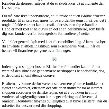
forinden du shopper, således at du er skudsikker på at indhente den
laveste pris.
Du må bare ikke undervurdere, at i tilfælde af at en e-butik afsætter
produkter til en pris som anses for overordentlig gunstig, så bør det i
nogle tilfælde være et karakteristika der viser en fup e-handler.
Handler med kort er heldigvis en del af en bestemmelse, som bistår
dig som kunde overfor bedrageriske forhandlere på nettet.
Vi tilråder generelt køb med kort eller mobilbetaling. Alternativt bør
du anvende et afbetalingstilbud som eksempelvis ViaBill, når du
hellere vil finansiere pengene over flere uger.
Inden nogen shopper hos en Blackroll e-forhandler kan de for at
være på den sikre side gennemlæse netshoppens handelsaftale, dog
er det oftest en omfattende opgave.
Et alternativ kunne derfor være at se nærmere på om e-butikken er
støttet af e-mærket, eftersom det ofte er en indikator for at internet
shoppen accepterer de danske regler, og at e-butikken jævnligt
vurderes af sagkyndige som har meget erfaring med lovene på
området. Derudover tilbydes du lejlighed til at blive assisteret, når du
udsættes for besvær med din shopping.