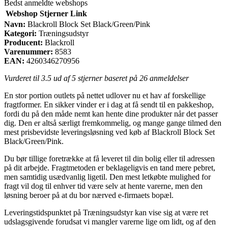
Bedst anmeldte webshops
Webshop
Stjerner
Link
Navn:
Blackroll Block Set Black/Green/Pink
Kategori:
Træningsudstyr
Producent:
Blackroll
Varenummer:
8583
EAN:
4260346270956
Vurderet til
3.5
ud af 5 stjerner baseret på
26
anmeldelser
En stor portion outlets på nettet udlover nu et hav af forskellige
fragtformer. En sikker vinder er i dag at få sendt til en pakkeshop,
fordi du på den måde nemt kan hente dine produkter når det passer
dig. Den er altså særligt fremkommelig, og mange gange tilmed den
mest prisbevidste leveringsløsning ved køb af Blackroll Block Set
Black/Green/Pink.
Du bør tillige foretrække at få leveret til din bolig eller til adressen
på dit arbejde. Fragtmetoden er beklageligvis en tand mere pebret,
men samtidig usædvanlig ligetil. Den mest letkøbte mulighed for
fragt vil dog til enhver tid være selv at hente varerne, men den
løsning beroer på at du bor nærved e-firmaets bopæl.
Leveringstidspunktet på Træningsudstyr kan vise sig at være ret
udslagsgivende forudsat vi mangler varerne lige om lidt, og af den