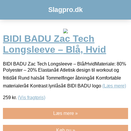
Slagpro.dk
BIDI BADU Zac Tech
Longsleeve – Blå, Hvid
BIDI BADU Zac Tech Longsleeve – Blå/HvidMateriale: 80%
Polyester – 20% Elastanâ¢ Atletisk design til workout og
fritidâ¢ Rund halsâ¢ Tommelfinger åbningâ¢ Komfortable
materialerâ¢ Kontrast lynlåsâ¢ BIDI BADU logo
(Læs mere)
259
kr.
(Vis fragtpris)
Læs mere »
Køb nu »