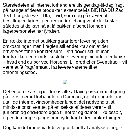
Størstedelen af internet forhandlere tilsiger dag-til-dag fragt
på mange af deres produkter, eksempelvis BIDI BADU Zac
Tech Longsleeve – Blå, Hvid, som dog påkræver at
bestillingen køres igennem inden et angivent klokkeslæt,
således at de kan nå at få pakken afsendt forinden
lagerpersonalet har fyraften.
En række internet butikker garanterer levering uden
omkostninger, men i reglen stiller det krav om at der
erhverves for en konkret sum. Derudover skulle man
foretrække den mindst kostelige leveringsmetode, der typisk
– hvad end du bor ved Horsens, Lillerød eller Svenstrup – vil
være at få fragtfirmaet til at levere varerne til et
afhentningssted.
Det er jo ret så simpelt for os alle at lave prissammenligning
på flere internet forhandlere i Danmark, og til gengæld har
utallige internet virksomheder fundet det nødvendigt at
mindske prisniveauet på en række af deres varer – til
juniorer, og endvidere også til herrer og damer – kolossalt,
og endda nogle gange frembyde fragt uden omkostninger.
Dog kan det immervæk blive profitabelt at analysere nogle