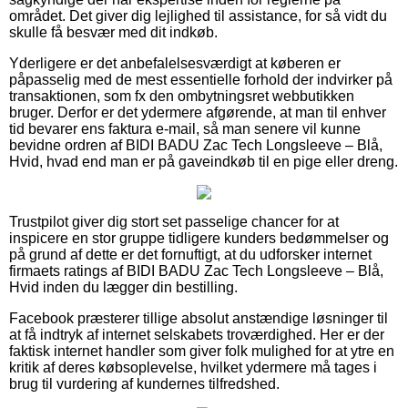
området. Det giver dig lejlighed til assistance, for så vidt du
skulle få besvær med dit indkøb.
Yderligere er det anbefalelsesværdigt at køberen er
påpasselig med de mest essentielle forhold der indvirker på
transaktionen, som fx den ombytningsret webbutikken
bruger. Derfor er det ydermere afgørende, at man til enhver
tid bevarer ens faktura e-mail, så man senere vil kunne
bevidne ordren af BIDI BADU Zac Tech Longsleeve – Blå,
Hvid, hvad end man er på gaveindkøb til en pige eller dreng.
Trustpilot giver dig stort set passelige chancer for at
inspicere en stor gruppe tidligere kunders bedømmelser og
på grund af dette er det fornuftigt, at du udforsker internet
firmaets ratings af BIDI BADU Zac Tech Longsleeve – Blå,
Hvid inden du lægger din bestilling.
Facebook præsterer tillige absolut anstændige løsninger til
at få indtryk af internet selskabets troværdighed. Her er der
faktisk internet handler som giver folk mulighed for at ytre en
kritik af deres købsoplevelse, hvilket ydermere må tages i
brug til vurdering af kundernes tilfredshed.