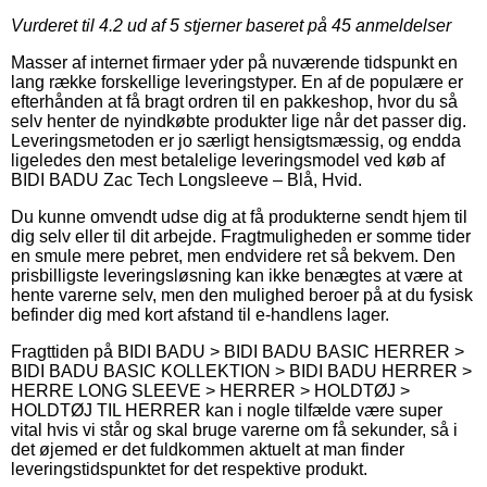
Vurderet til
4.2
ud af 5 stjerner baseret på
45
anmeldelser
Masser af internet firmaer yder på nuværende tidspunkt en
lang række forskellige leveringstyper. En af de populære er
efterhånden at få bragt ordren til en pakkeshop, hvor du så
selv henter de nyindkøbte produkter lige når det passer dig.
Leveringsmetoden er jo særligt hensigtsmæssig, og endda
ligeledes den mest betalelige leveringsmodel ved køb af
BIDI BADU Zac Tech Longsleeve – Blå, Hvid.
Du kunne omvendt udse dig at få produkterne sendt hjem til
dig selv eller til dit arbejde. Fragtmuligheden er somme tider
en smule mere pebret, men endvidere ret så bekvem. Den
prisbilligste leveringsløsning kan ikke benægtes at være at
hente varerne selv, men den mulighed beroer på at du fysisk
befinder dig med kort afstand til e-handlens lager.
Fragttiden på BIDI BADU > BIDI BADU BASIC HERRER >
BIDI BADU BASIC KOLLEKTION > BIDI BADU HERRER >
HERRE LONG SLEEVE > HERRER > HOLDTØJ >
HOLDTØJ TIL HERRER kan i nogle tilfælde være super
vital hvis vi står og skal bruge varerne om få sekunder, så i
det øjemed er det fuldkommen aktuelt at man finder
leveringstidspunktet for det respektive produkt.