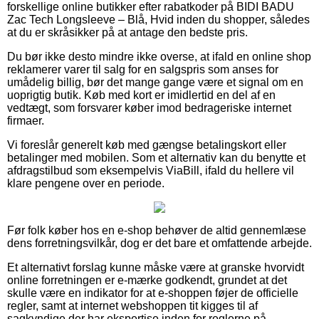
forskellige online butikker efter rabatkoder på BIDI BADU
Zac Tech Longsleeve – Blå, Hvid inden du shopper, således
at du er skråsikker på at antage den bedste pris.
Du bør ikke desto mindre ikke overse, at ifald en online shop
reklamerer varer til salg for en salgspris som anses for
umådelig billig, bør det mange gange være et signal om en
uoprigtig butik. Køb med kort er imidlertid en del af en
vedtægt, som forsvarer køber imod bedrageriske internet
firmaer.
Vi foreslår generelt køb med gængse betalingskort eller
betalinger med mobilen. Som et alternativ kan du benytte et
afdragstilbud som eksempelvis ViaBill, ifald du hellere vil
klare pengene over en periode.
Før folk køber hos en e-shop behøver de altid gennemlæse
dens forretningsvilkår, dog er det bare et omfattende arbejde.
Et alternativt forslag kunne måske være at granske hvorvidt
online forretningen er e-mærke godkendt, grundet at det
skulle være en indikator for at e-shoppen føjer de officielle
regler, samt at internet webshoppen tit kigges til af
sagkyndige der har ekspertise inden for reglerne på