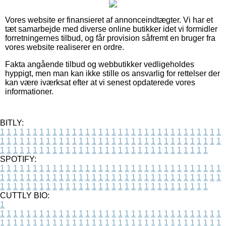
Vores website er finansieret af annonceindtægter. Vi har et
tæt samarbejde med diverse online butikker idet vi formidler
forretningernes tilbud, og får provision såfremt en bruger fra
vores website realiserer en ordre.
Fakta angående tilbud og webbutikker vedligeholdes
hyppigt, men man kan ikke stille os ansvarlig for rettelser der
kan være iværksat efter at vi senest opdaterede vores
informationer.
BITLY:
1
1
1
1
1
1
1
1
1
1
1
1
1
1
1
1
1
1
1
1
1
1
1
1
1
1
1
1
1
1
1
1
1
1
1
1
1
1
1
1
1
1
1
1
1
1
1
1
1
1
1
1
1
1
1
1
1
1
1
1
1
1
1
1
1
1
1
1
1
1
1
1
1
1
1
1
1
1
1
1
1
1
1
1
1
1
1
1
1
1
1
1
1
1
1
1
1
1
1
1
SPOTIFY:
1
1
1
1
1
1
1
1
1
1
1
1
1
1
1
1
1
1
1
1
1
1
1
1
1
1
1
1
1
1
1
1
1
1
1
1
1
1
1
1
1
1
1
1
1
1
1
1
1
1
1
1
1
1
1
1
1
1
1
1
1
1
1
1
1
1
1
1
1
1
1
1
1
1
1
1
1
1
1
1
1
1
1
1
1
1
1
1
1
1
1
1
1
1
1
1
1
1
1
1
CUTTLY BIO:
1
1
1
1
1
1
1
1
1
1
1
1
1
1
1
1
1
1
1
1
1
1
1
1
1
1
1
1
1
1
1
1
1
1
1
1
1
1
1
1
1
1
1
1
1
1
1
1
1
1
1
1
1
1
1
1
1
1
1
1
1
1
1
1
1
1
1
1
1