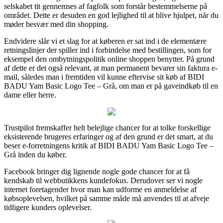
selskabet tit gennemses af fagfolk som forstår bestemmelserne på
området. Dette er desuden en god lejlighed til at blive hjulpet, når du
møder besvær med din shopping.
Endvidere slår vi et slag for at køberen er sat ind i de elementære
retningslinjer der spiller ind i forbindelse med bestillingen, som for
eksempel den ombytningspolitik online shoppen benytter. På grund
af dette er det også relevant, at man permanent bevarer sin faktura e-
mail, således man i fremtiden vil kunne eftervise sit køb af BIDI
BADU Yam Basic Logo Tee – Grå, om man er på gaveindkøb til en
dame eller herre.
Trustpilot fremskaffer helt belejlige chancer for at tolke forskellige
eksisterende brugeres erfaringer og af den grund er det smart, at du
beser e-forretningens kritik af BIDI BADU Yam Basic Logo Tee –
Grå inden du køber.
Facebook bringer dig lignende nogle gode chancer for at få
kendskab til webbutikkens kundefokus. Derudover ser vi nogle
internet foretagender hvor man kan udforme en anmeldelse af
købsoplevelsen, hvilket på samme måde må anvendes til at afveje
tidligere kunders oplevelser.