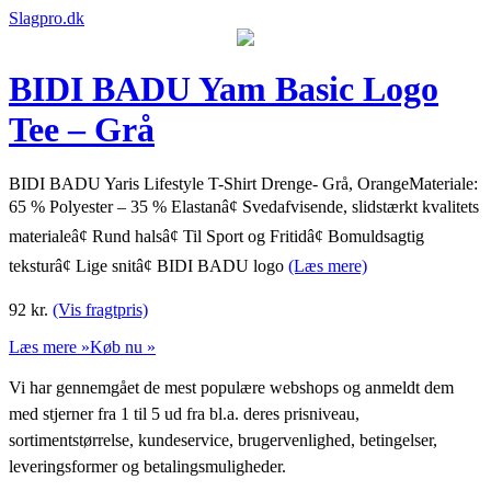
Slagpro.dk
BIDI BADU Yam Basic Logo
Tee – Grå
BIDI BADU Yaris Lifestyle T-Shirt Drenge- Grå, OrangeMateriale:
65 % Polyester – 35 % Elastanâ¢ Svedafvisende, slidstærkt kvalitets
materialeâ¢ Rund halsâ¢ Til Sport og Fritidâ¢ Bomuldsagtig
teksturâ¢ Lige snitâ¢ BIDI BADU logo
(Læs mere)
92
kr.
(Vis fragtpris)
Læs mere »
Køb nu »
Vi har gennemgået de mest populære webshops og anmeldt dem
med stjerner fra 1 til 5 ud fra bl.a. deres prisniveau,
sortimentstørrelse, kundeservice, brugervenlighed, betingelser,
leveringsformer og betalingsmuligheder.