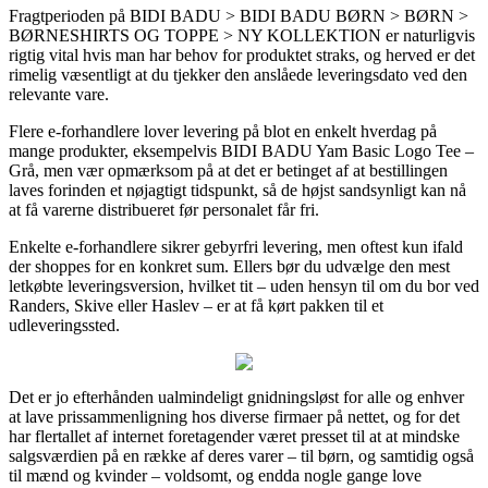
Fragtperioden på BIDI BADU > BIDI BADU BØRN > BØRN >
BØRNESHIRTS OG TOPPE > NY KOLLEKTION er naturligvis
rigtig vital hvis man har behov for produktet straks, og herved er det
rimelig væsentligt at du tjekker den anslåede leveringsdato ved den
relevante vare.
Flere e-forhandlere lover levering på blot en enkelt hverdag på
mange produkter, eksempelvis BIDI BADU Yam Basic Logo Tee –
Grå, men vær opmærksom på at det er betinget af at bestillingen
laves forinden et nøjagtigt tidspunkt, så de højst sandsynligt kan nå
at få varerne distribueret før personalet får fri.
Enkelte e-forhandlere sikrer gebyrfri levering, men oftest kun ifald
der shoppes for en konkret sum. Ellers bør du udvælge den mest
letkøbte leveringsversion, hvilket tit – uden hensyn til om du bor ved
Randers, Skive eller Haslev – er at få kørt pakken til et
udleveringssted.
Det er jo efterhånden ualmindeligt gnidningsløst for alle og enhver
at lave prissammenligning hos diverse firmaer på nettet, og for det
har flertallet af internet foretagender været presset til at at mindske
salgsværdien på en række af deres varer – til børn, og samtidig også
til mænd og kvinder – voldsomt, og endda nogle gange love