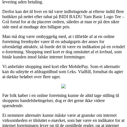
levering uden betaling.
Derfor kan det til hver en tid være indbringende at efterse indtil flere
butikker på nettet efter rabat på BIDI BADU Yam Basic Logo Tee –
Grå forud for at du placerer ordren, således at man er på den sikre
side med at modtage den billigste pris.
Man må dog være omhyggelig med, at i tilfælde af at en online
forretning frembyder varer til en udsalgspris der anses for
uforståeligt attraktiv, så burde det tit være en indikation på en svindel
e-forretning. Shopping med kort er dog omsluttet af et lovbud, som
bistår kunden imod falske internet forretninger.
Vi anbefaler shopping med kort eller MobilePay. Som et alternativ
kan du udnytte et afdragstilbud som f.eks. ViaBill, forudsat du agter
at dække beløbet over flere uger.
Før folk køber i en online forretning kunne de altid tage stilling til
shoppens handelsbetingelser, dog er det gerne ikke videre
spændende.
Et nemmere alternativ kunne måske være at granske om internet
virksomheden er tilsluttet e-mærket, som bør være en indikator for at
internet forretningen lever op til de opstillede regler, og at internet