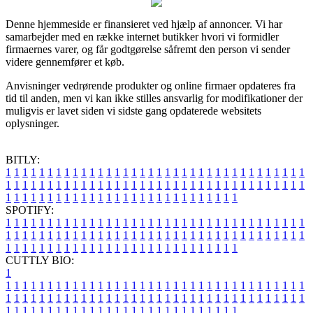
Denne hjemmeside er finansieret ved hjælp af annoncer. Vi har
samarbejder med en række internet butikker hvori vi formidler
firmaernes varer, og får godtgørelse såfremt den person vi sender
videre gennemfører et køb.
Anvisninger vedrørende produkter og online firmaer opdateres fra
tid til anden, men vi kan ikke stilles ansvarlig for modifikationer der
muligvis er lavet siden vi sidste gang opdaterede websitets
oplysninger.
BITLY:
1
1
1
1
1
1
1
1
1
1
1
1
1
1
1
1
1
1
1
1
1
1
1
1
1
1
1
1
1
1
1
1
1
1
1
1
1
1
1
1
1
1
1
1
1
1
1
1
1
1
1
1
1
1
1
1
1
1
1
1
1
1
1
1
1
1
1
1
1
1
1
1
1
1
1
1
1
1
1
1
1
1
1
1
1
1
1
1
1
1
1
1
1
1
1
1
1
1
1
1
SPOTIFY:
1
1
1
1
1
1
1
1
1
1
1
1
1
1
1
1
1
1
1
1
1
1
1
1
1
1
1
1
1
1
1
1
1
1
1
1
1
1
1
1
1
1
1
1
1
1
1
1
1
1
1
1
1
1
1
1
1
1
1
1
1
1
1
1
1
1
1
1
1
1
1
1
1
1
1
1
1
1
1
1
1
1
1
1
1
1
1
1
1
1
1
1
1
1
1
1
1
1
1
1
CUTTLY BIO:
1
1
1
1
1
1
1
1
1
1
1
1
1
1
1
1
1
1
1
1
1
1
1
1
1
1
1
1
1
1
1
1
1
1
1
1
1
1
1
1
1
1
1
1
1
1
1
1
1
1
1
1
1
1
1
1
1
1
1
1
1
1
1
1
1
1
1
1
1
1
1
1
1
1
1
1
1
1
1
1
1
1
1
1
1
1
1
1
1
1
1
1
1
1
1
1
1
1
1
1
1