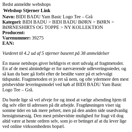
Bedst anmeldte webshops
Webshop
Stjerner
Link
Navn:
BIDI BADU Yam Basic Logo Tee – Grå
Kategori:
BIDI BADU > BIDI BADU BØRN > BØRN >
BØRNESHIRTS OG TOPPE > NY KOLLEKTION
Producent:
Varenummer:
39275
EAN:
Vurderet til
4.2
ud af 5 stjerner baseret på
38
anmeldelser
En masse netshops giver heldigvis et stort udvalg af fragtmetoder.
En af de mest almindelige er for nærværende udleveringssteder, og
så kan du bare gå forbi efter de bestilte varer på et selvvalgt
tidspunkt. Fragtmetoden er jo ret så nem, og ofte ydermere den mest
prisbevidste leveringsmodel ved køb af BIDI BADU Yam Basic
Logo Tee – Grå.
Du burde lige så vel afveje for og imod at vælge afsending hjem til
dig selv eller til adressen på dit arbejde. Fragtløsningen viser sig
somme tider en tak mere pebret, men på den anden side usædvanlig
hensigtsmæssig. Den mest prisbevidste mulighed for fragt vil dog
altid være at hente ordren selv, som jo er betinget af at du lever lige
ved online virksomhedens bopæl.