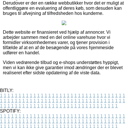
Derudover er der en række webbutikker hvor det er muligt at
offentliggøre en evaluering af deres køb, som desuden kan
bruges til afvejning af tilfredsheden hos kunderne.
Dette website er finansieret ved hjælp af annoncer. Vi
arbejder sammen med en del online varehuse hvor vi
formidler virksomhedernes varer, og tjener provision i
tilfælde af at en af de besøgende på vores hjemmeside
udfører en handel.
Viden vedrørende tilbud og e-shops understøttes hyppigt,
men vi kan ikke give garantier imod ændringer der er blevet
realiseret efter sidste opdatering af de viste data.
BITLY:
1
1
1
1
1
1
1
1
1
1
1
1
1
1
1
1
1
1
1
1
1
1
1
1
1
1
1
1
1
1
1
1
1
1
1
1
1
1
1
1
1
1
1
1
1
1
1
1
1
1
1
1
1
1
1
1
1
1
1
1
1
1
1
1
1
1
1
1
1
1
1
1
1
1
1
1
1
1
1
1
1
1
1
1
1
1
1
1
1
1
1
1
1
1
1
1
1
1
1
1
SPOTIFY:
1
1
1
1
1
1
1
1
1
1
1
1
1
1
1
1
1
1
1
1
1
1
1
1
1
1
1
1
1
1
1
1
1
1
1
1
1
1
1
1
1
1
1
1
1
1
1
1
1
1
1
1
1
1
1
1
1
1
1
1
1
1
1
1
1
1
1
1
1
1
1
1
1
1
1
1
1
1
1
1
1
1
1
1
1
1
1
1
1
1
1
1
1
1
1
1
1
1
1
1