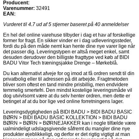
Producent:
Varenummer:
32491
EAN:
Vurderet til
4.7
ud af 5 stjerner baseret på
40
anmeldelser
En hel del online varehuse tilbyder i dag et hav af forskellige
former for fragt. En sikker vinder er i dag udleveringssteder,
fordi du på den måde nemt kan hente dine nye varer lige når
det passer dig. Leveringstypen er altså meget enkel, samt
desuden derudover den billigste fragttype ved køb af BIDI
BADU Vitor Tech træningsjakke Drenge – Mørkeblå.
Du kan alternativt afveje for og imod at få ordren sendt til din
privatbolig eller til adressen på dit arbejde. Fragtmetoden
bliver som oftest en tand mindre prisbillig, men endvidere
temmelig smertefri. Den mindst kostelige leveringsmåde vil
dog utvivlsomt være at du selv henter ordren, men dette er
betinget af at du bor lige ved online forretningens lager.
Leveringsdygtigheden på BIDI BADU > BIDI BADU BASIC
BØRN > BIDI BADU BASIC KOLLEKTION > BIDI BADU
BØRN > BØRN > BØRNEJAKKER kan i nogle tilfælde være
ualmindeligt udslagsgivende såfremt du mangler dine nye
produkter øjeblikkeligt, og derfor er det rigtig vigtigt at man