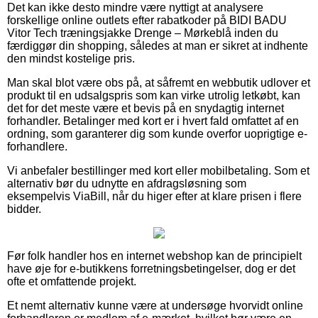
Det kan ikke desto mindre være nyttigt at analysere
forskellige online outlets efter rabatkoder på BIDI BADU
Vitor Tech træningsjakke Drenge – Mørkeblå inden du
færdiggør din shopping, således at man er sikret at indhente
den mindst kostelige pris.
Man skal blot være obs på, at såfremt en webbutik udlover et
produkt til en udsalgspris som kan virke utrolig letkøbt, kan
det for det meste være et bevis på en snydagtig internet
forhandler. Betalinger med kort er i hvert fald omfattet af en
ordning, som garanterer dig som kunde overfor uoprigtige e-
forhandlere.
Vi anbefaler bestillinger med kort eller mobilbetaling. Som et
alternativ bør du udnytte en afdragsløsning som
eksempelvis ViaBill, når du higer efter at klare prisen i flere
bidder.
Før folk handler hos en internet webshop kan de principielt
have øje for e-butikkens forretningsbetingelser, dog er det
ofte et omfattende projekt.
Et nemt alternativ kunne være at undersøge hvorvidt online