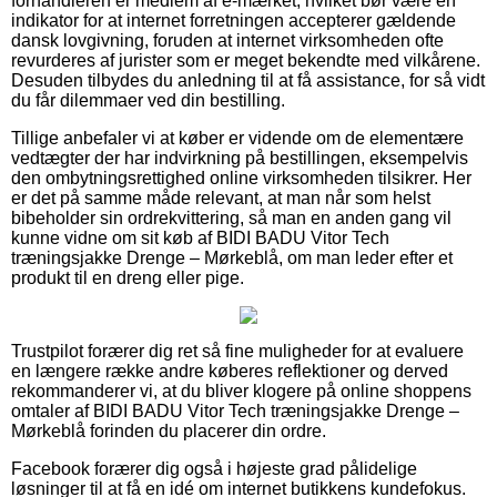
forhandleren er medlem af e-mærket, hvilket bør være en
indikator for at internet forretningen accepterer gældende
dansk lovgivning, foruden at internet virksomheden ofte
revurderes af jurister som er meget bekendte med vilkårene.
Desuden tilbydes du anledning til at få assistance, for så vidt
du får dilemmaer ved din bestilling.
Tillige anbefaler vi at køber er vidende om de elementære
vedtægter der har indvirkning på bestillingen, eksempelvis
den ombytningsrettighed online virksomheden tilsikrer. Her
er det på samme måde relevant, at man når som helst
bibeholder sin ordrekvittering, så man en anden gang vil
kunne vidne om sit køb af BIDI BADU Vitor Tech
træningsjakke Drenge – Mørkeblå, om man leder efter et
produkt til en dreng eller pige.
Trustpilot forærer dig ret så fine muligheder for at evaluere
en længere række andre køberes reflektioner og derved
rekommanderer vi, at du bliver klogere på online shoppens
omtaler af BIDI BADU Vitor Tech træningsjakke Drenge –
Mørkeblå forinden du placerer din ordre.
Facebook forærer dig også i højeste grad pålidelige
løsninger til at få en idé om internet butikkens kundefokus.