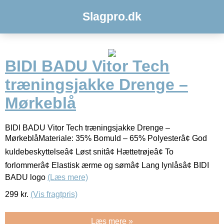
Slagpro.dk
BIDI BADU Vitor Tech
træningsjakke Drenge –
Mørkeblå
BIDI BADU Vitor Tech træningsjakke Drenge –
MørkeblåMateriale: 35% Bomuld – 65% Polyesterâ¢ God
kuldebeskyttelseâ¢ Løst snitâ¢ Hættetrøjeâ¢ To
forlommerâ¢ Elastisk ærme og sømâ¢ Lang lynlåsâ¢ BIDI
BADU logo
(Læs mere)
299
kr.
(Vis fragtpris)
Læs mere »