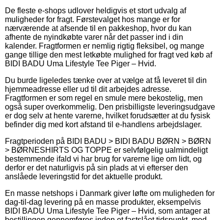
De fleste e-shops udlover heldigvis et stort udvalg af
muligheder for fragt. Førstevalget hos mange er for
nærværende at afsende til en pakkeshop, hvor du kan
afhente de nyindkøbte varer når det passer ind i din
kalender. Fragtformen er nemlig rigtig fleksibel, og mange
gange tillige den mest letkøbte mulighed for fragt ved køb af
BIDI BADU Uma Lifestyle Tee Piger – Hvid.
Du burde ligeledes tænke over at vælge at få leveret til din
hjemmeadresse eller ud til dit arbejdes adresse.
Fragtformen er som regel en smule mere bekostelig, men
også super overkommelig. Den prisbilligste leveringsudgave
er dog selv at hente varerne, hvilket forudsætter at du fysisk
befinder dig med kort afstand til e-handlens arbejdslager.
Fragtperioden på BIDI BADU > BIDI BADU BØRN > BØRN
> BØRNESHIRTS OG TOPPE er selvfølgelig ualmindeligt
bestemmende ifald vi har brug for varerne lige om lidt, og
derfor er det naturligvis på sin plads at vi efterser den
anslåede leveringstid for det aktuelle produkt.
En masse netshops i Danmark giver løfte om muligheden for
dag-til-dag levering på en masse produkter, eksempelvis
BIDI BADU Uma Lifestyle Tee Piger – Hvid, som antager at
bestillingen gennemføres inden et fastslået tidspunkt, med