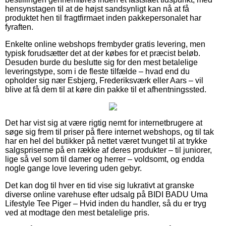
hensynstagen til at de højst sandsynligt kan nå at få
produktet hen til fragtfirmaet inden pakkepersonalet har
fyraften.
Enkelte online webshops frembyder gratis levering, men
typisk forudsætter det at der købes for et præcist beløb.
Desuden burde du beslutte sig for den mest betalelige
leveringstype, som i de fleste tilfælde – hvad end du
opholder sig nær Esbjerg, Frederiksværk eller Aars – vil
blive at få dem til at køre din pakke til et afhentningssted.
Det har vist sig at være rigtig nemt for internetbrugere at
søge sig frem til priser på flere internet webshops, og til tak
har en hel del butikker på nettet været tvunget til at trykke
salgspriserne på en række af deres produkter – til juniorer,
lige så vel som til damer og herrer – voldsomt, og endda
nogle gange love levering uden gebyr.
Det kan dog til hver en tid vise sig lukrativt at granske
diverse online varehuse efter udsalg på BIDI BADU Uma
Lifestyle Tee Piger – Hvid inden du handler, så du er tryg
ved at modtage den mest betalelige pris.