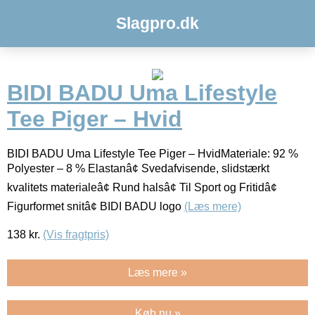
Slagpro.dk
BIDI BADU Uma Lifestyle
Tee Piger – Hvid
BIDI BADU Uma Lifestyle Tee Piger – HvidMateriale: 92 %
Polyester – 8 % Elastanâ¢ Svedafvisende, slidstærkt
kvalitets materialeâ¢ Rund halsâ¢ Til Sport og Fritidâ¢
Figurformet snitâ¢ BIDI BADU logo
(Læs mere)
138
kr.
(Vis fragtpris)
Læs mere »
Køb nu »