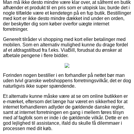
Man må ikke desto mindre være klar over, at såfremt en butik
afhænder et produkt til en pris som er utopisk lav, burde det i
nogle tilfælde være et kendetegn på en fup butik. Bestillinger
med kort er ikke desto mindre dækket ind under en orden,
der beskytter dig som køber overfor uægte internet
forretninger.
Generelt tilråder vi shopping med kort eller betalinger med
mobilen. Som en alternativ mulighed kunne du drage fordel
af et afdragstilbud fra f.eks. ViaBill, forudsat du ønsker at
afbetale pengene i flere bidder.
Forinden nogen bestiller i en forhandler på nettet bør man
uden tvivl granske webshoppens forretningsvilkår, det er dog
naturligvis ikke super spændende.
Et alternativ kunne måske være at se om online butikken er
e-mærket, eftersom det længe har været en sikkerhed for at
internet forhandleren adlyder de gældende danske regler,
samt at internet forretningen en gang i mellem føres tilsyn
med af fagfolk som er inde i de gældende vilkår. Dette er en
god lejlighed til assistance, ifald du skulle få dilemmaer i
processen med dit køb.