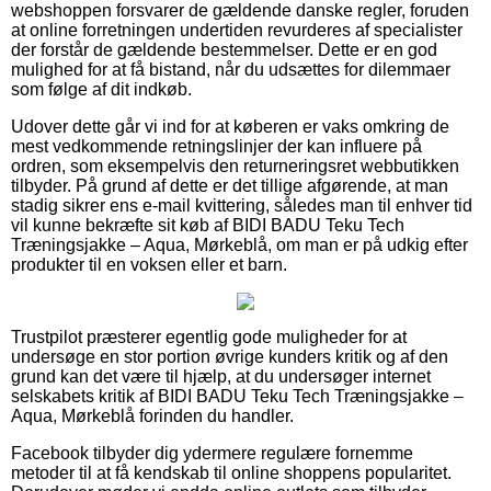
webshoppen forsvarer de gældende danske regler, foruden
at online forretningen undertiden revurderes af specialister
der forstår de gældende bestemmelser. Dette er en god
mulighed for at få bistand, når du udsættes for dilemmaer
som følge af dit indkøb.
Udover dette går vi ind for at køberen er vaks omkring de
mest vedkommende retningslinjer der kan influere på
ordren, som eksempelvis den returneringsret webbutikken
tilbyder. På grund af dette er det tillige afgørende, at man
stadig sikrer ens e-mail kvittering, således man til enhver tid
vil kunne bekræfte sit køb af BIDI BADU Teku Tech
Træningsjakke – Aqua, Mørkeblå, om man er på udkig efter
produkter til en voksen eller et barn.
Trustpilot præsterer egentlig gode muligheder for at
undersøge en stor portion øvrige kunders kritik og af den
grund kan det være til hjælp, at du undersøger internet
selskabets kritik af BIDI BADU Teku Tech Træningsjakke –
Aqua, Mørkeblå forinden du handler.
Facebook tilbyder dig ydermere regulære fornemme
metoder til at få kendskab til online shoppens popularitet.