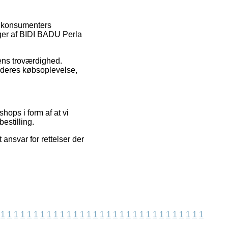
de konsumenters
nger af BIDI BADU Perla
lens troværdighed.
f deres købsoplevelse,
hops i form af at vi
estilling.
ansvar for rettelser der
1
1
1
1
1
1
1
1
1
1
1
1
1
1
1
1
1
1
1
1
1
1
1
1
1
1
1
1
1
1
1