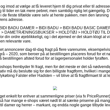
g imod at vælge at få leveret hjem til dig privat eller til adress
 til tider en tak mere pebret, men samtidig rigtig let gængelig. 
g i de fleste tilfælde være selv at hente pakken, men den løsning 
rens adresse.
 på BIDI BADU DAMER > BIDI BADU > BIDI BADU BASIC DAME
> DAMETRÆNINGSBUKSER > HOLDTØJ > HOLDTØJ TIL DAME
or din ordre øjeblikkeligt, og i det øjemed er det skam klogt at vi
den relevante vare.
ttet annoncerer dag-til-dag fragt på flere varenumre, eksempelv
å – 2020, som beroer på at bestillingen placeres forud for et nø
 bestillingen afsted forud for at lagerpersonalet holder fyraften.
shops frembyder fri fragt, men for det meste er det så nødvendig
iv må du beslutte sig for den billigste fragtform, hvilket i man
ykøbing Falster eller Hadsten – vil blive at få fragtfirmaet til at l
et enkelt for enhver at sammenligne priser (via fx PriceRunner) i
tså har mange e-shops været nødt til at sænke priserne på mange 
til damer og herrer – markant, og endda nogle gange tilbyde le