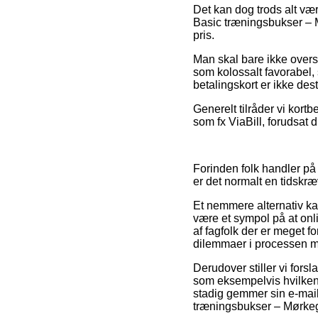
Det kan dog trods alt væ
Basic træningsbukser – M
pris.
Man skal bare ikke overse
som kolossalt favorabel,
betalingskort er ikke des
Generelt tilråder vi kort
som fx ViaBill, forudsat 
Forinden folk handler på 
er det normalt en tidsk
Et nemmere alternativ kan
være et sympol på at onli
af fagfolk der er meget for
dilemmaer i processen m
Derudover stiller vi for
som eksempelvis hvilken b
stadig gemmer sin e-mail
træningsbukser – Mørkegr