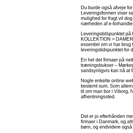
Du burde også afveje for o
Leveringsformen viser sig
mulighed for fragt vil do
nærheden af e-forhandle
Leveringstidspunktet
KOLLEKTION > DAMER 
essentiel om vi har brug f
leveringstidspunktet for 
En hel del firmaer på ne
træningsbukser – Mørkegr
sandsynligvis kan nå at få
Nogle enkelte online web
bestemt sum. Som alternat
til om man bor i Viborg, N
afhentningssted.
Det er jo efterhånden meg
firmaer i Danmark, og al
børn, og endvidere også 