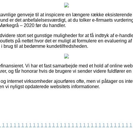
a gavnlige genveje til at inspicere en længere række eksisteren
rund er det anbefalelsesværdigt, at du tolker e-firmaets vurderi
Mørkegrå – 2020 før du handler.
videre stort set gunstige muligheder for at få indtryk af e-hand
utlets på nettet hvor det er muligt at formulere en evaluering a
es i brug til at bedømme kundetilfredsheden.
inansieret. Vi har et fast samarbejde med et hold af online webs
rer, og får honorar hvis de brugere vi sender videre fuldfører en b
g internet virksomheder ajourføres ofte, men vi påtager os intet 
den vi nyligst opdaterede websitets informationer.
1
1
1
1
1
1
1
1
1
1
1
1
1
1
1
1
1
1
1
1
1
1
1
1
1
1
1
1
1
1
1
1
1
1
1