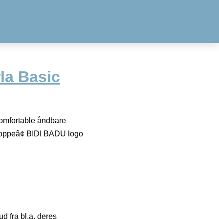
la Basic
omfortable åndbare
 toppeâ¢ BIDI BADU logo
 fra bl.a. deres