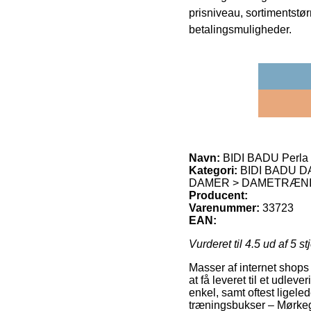
prisniveau, sortimentstø
betalingsmuligheder.
Navn:
BIDI BADU Perla 
Kategori:
BIDI BADU D
DAMER > DAMETRÆNI
Producent:
Varenummer:
33723
EAN:
Vurderet til
4.5
ud af 5 st
Masser af internet shops 
at få leveret til et udlev
enkel, samt oftest ligel
træningsbukser – Mørkeg