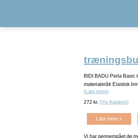
træningsbu
BIDI BADU Perla Basic t
materialerâ¢ Elastisk l
(Læs mere)
272
kr.
(Vis fragtpris)
Læs mere »
Vi har gennemgået de mes