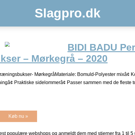
Slagpro.dk
BIDI BADU Per
kser – Mørkegrå – 2020
ræningsbukser- MørkegråMateriale: Bomuld-Polyester mixâ¢ K
inningâ¢ Praktiske sidelommerâ¢ Passer sammen med de fleste
Køb nu »
t populære webshops og anmeldt dem med stjerner fra 1 til 5 ud