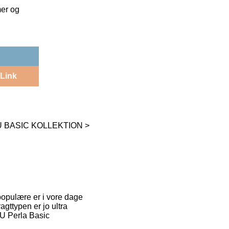
mer og
Link
U BASIC KOLLEKTION >
 populære er i vore dage
agttypen er jo ultra
DU Perla Basic