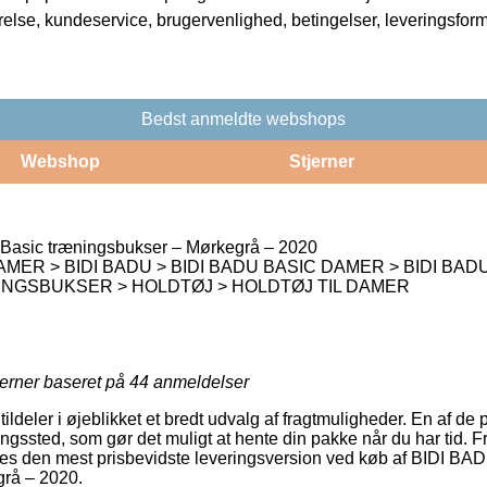
rrelse, kundeservice, brugervenlighed, betingelser, leveringsfor
Bedst anmeldte webshops
Webshop
Stjerner
Basic træningsbukser – Mørkegrå – 2020
AMER > BIDI BADU > BIDI BADU BASIC DAMER > BIDI BAD
NGSBUKSER > HOLDTØJ > HOLDTØJ TIL DAMER
jerner baseret på
44
anmeldelser
tildeler i øjeblikket et bredt udvalg af fragtmuligheder. En af de
eringssted, som gør det muligt at hente din pakke når du har tid. Fr
edes den mest prisbevidste leveringsversion ved køb af BIDI BA
rå – 2020.