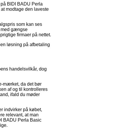
lg på BIDI BADU Perla
d at modtage den laveste
dsalgspris som kan ses
Køb med gængse
rigtige firmaer på nettet.
e en løsning på afbetaling
ppens handelsvilkår, dog
 e-mærket, da det bør
n af og til kontrolleres
istand, ifald du møder
r indvirker på købet,
ere relevant, at man
BIDI BADU Perla Basic
ige.