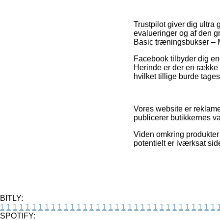
Trustpilot giver dig ultr
evalueringer og af den g
Basic træningsbukser – 
Facebook tilbyder dig end
Herinde er der en række o
hvilket tillige burde tag
Vores website er reklamef
publicerer butikkernes va
Viden omkring produkter o
potentielt er iværksat si
BITLY:
1
1
1
1
1
1
1
1
1
1
1
1
1
1
1
1
1
1
1
1
1
1
1
1
1
1
1
1
1
1
1
1
1
1
SPOTIFY: