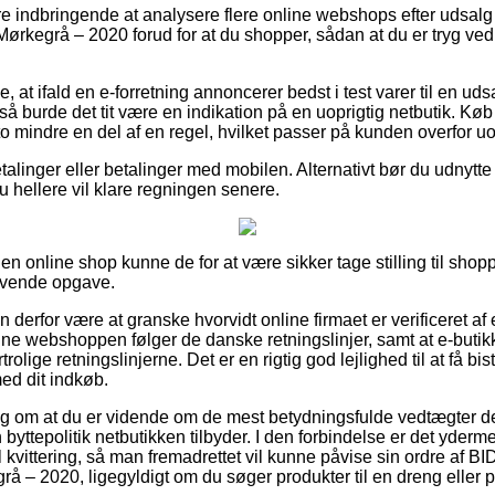
re indbringende at analysere flere online webshops efter udsa
ørkegrå – 2020 forud for at du shopper, sådan at du er tryg ve
, at ifald en e-forretning annoncerer bedst i test varer til en u
 så burde det tit være en indikation på en uoprigtig netbutik. 
to mindre en del af en regel, hvilket passer på kunden overfor uop
betalinger eller betalinger med mobilen. Alternativt bør du udnytt
du hellere vil klare regningen senere.
en online shop kunne de for at være sikker tage stilling til sho
rævende opgave.
 derfor være at granske hvorvidt online firmaet er verificeret af
ne webshoppen følger de danske retningslinjer, samt at e-butikke
trolige retningslinjerne. Det er en rigtig god lejlighed til at få b
ed dit indkøb.
slag om at du er vidende om de mest betydningsfulde vedtægter de
yttepolitik netbutikken tilbyder. I den forbindelse er det yderm
 kvittering, så man fremadrettet vil kunne påvise sin ordre af 
å – 2020, ligegyldigt om du søger produkter til en dreng eller p