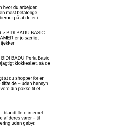
en hvor du arbejder.
Den mest betalelige
beroer på at du er i
R > BIDI BADU BASIC
R er jo særligt
 tjekker
is BIDI BADU Perla Basic
jagtigt klokkeslæt, så de
t at du shopper for en
ge tilfælde – uden hensyn
evere din pakke til et
 blandt flere internet
af deres varer – til
vering uden gebyr.