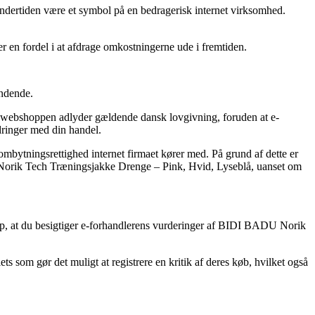
undertiden være et symbol på en bedragerisk internet virksomhed.
er en fordel i at afdrage omkostningerne ude i fremtiden.
ændende.
t webshoppen adlyder gældende dansk lovgivning, foruden at e-
dringer med din handel.
ytningsrettighed internet firmaet kører med. På grund af dette er
U Norik Tech Træningsjakke Drenge – Pink, Hvid, Lyseblå, uanset om
hjælp, at du besigtiger e-forhandlerens vurderinger af BIDI BADU Norik
ets som gør det muligt at registrere en kritik af deres køb, hvilket også