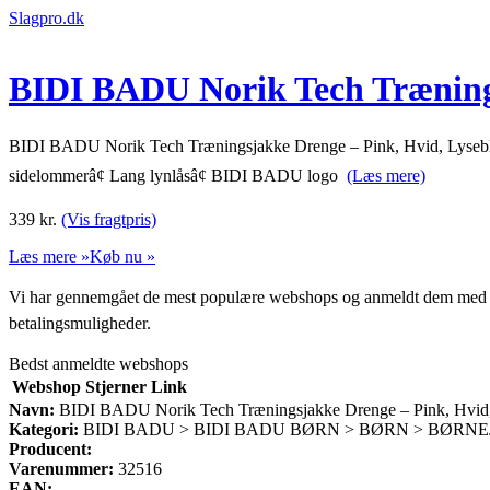
Slagpro.dk
BIDI BADU Norik Tech Trænings
BIDI BADU Norik Tech Træningsjakke Drenge – Pink, Hvid, LyseblåMa
sidelommerâ¢ Lang lynlåsâ¢ BIDI BADU logo
(Læs mere)
339
kr.
(Vis fragtpris)
Læs mere »
Køb nu »
Vi har gennemgået de mest populære webshops og anmeldt dem med stjern
betalingsmuligheder.
Bedst anmeldte webshops
Webshop
Stjerner
Link
Navn:
BIDI BADU Norik Tech Træningsjakke Drenge – Pink, Hvid,
Kategori:
BIDI BADU > BIDI BADU BØRN > BØRN > BØRN
Producent:
Varenummer:
32516
EAN: