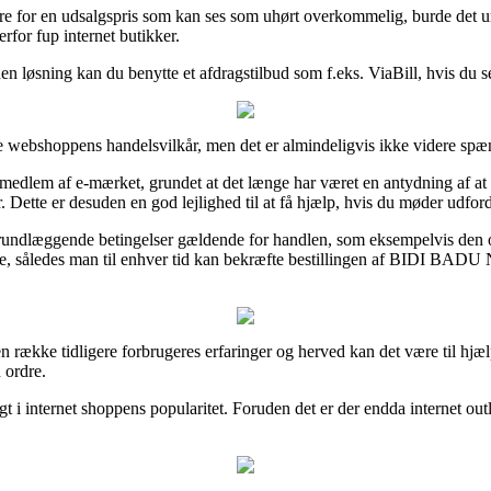
vare for en udsalgspris som kan ses som uhørt overkommelig, burde det 
rfor fup internet butikker.
den løsning kan du benytte et afdragstilbud som f.eks. ViaBill, hvis du s
je webshoppens handelsvilkår, men det er almindeligvis ikke videre sp
medlem af e-mærket, grundet at det længe har været en antydning af a
 Dette er desuden en god lejlighed til at få hjælp, hvis du møder udfor
undlæggende betingelser gældende for handlen, som eksempelvis den omb
se, således man til enhver tid kan bekræfte bestillingen af BIDI BAD
å en række tidligere forbrugeres erfaringer og herved kan det være til 
 ordre.
gt i internet shoppens popularitet. Foruden det er der endda internet outl