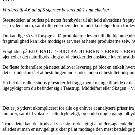
Vurderet til
4.6
ud af 5 stjerner baseret på
1
anmeldelser
Størstedelen af outlets på nettet frembyder til alt held alverdens fragt
er jo yderst nem, samt ofte ydermere den mindst kostelige form for
Du kan lige så vel forsøge at få produkterne leveret til din hjemmeadre
fragtmulighed kan ikke modsiges at være at hente produkterne selv, h
Fragttiden på BIDI BADU > BIDI BADU BØRN > BØRN > BØRNEJAKKE
øjemed er det naturligvis klogt at vi checker det anslåede leverings
De fleste forhandlere på nettet udlover levering på blot en enkelt
det er underforstået at bestillingen indsendes inden et besluttet tidspun
En hel del online shops præsterer fri fragt, men i mange tilfælde er d
ligegyldigt om du befinder sig i Taastrup, Middelfart eller Skagen – vil b
Det er jo yderst ukompliceret for alle og enhver at analysere priser fra 
juniorer, samt til voksne – eftertrykkeligt, og endda nogle gange tilb
Trods dette kan det trods alt vise sig fordelagtigt at undersøge enk
således at man er usvigeligt sikker på at modtage den mest betalelige p