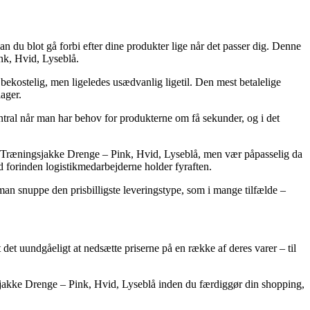
 kan du blot gå forbi efter dine produkter lige når det passer dig. Denne
nk, Hvid, Lyseblå.
 bekostelig, men ligeledes usædvanlig ligetil. Den mest betalelige
ager.
r man har behov for produkterne om få sekunder, og i det
h Træningsjakke Drenge – Pink, Hvid, Lyseblå, men vær påpasselig da
ted forinden logistikmedarbejderne holder fyraften.
 man snuppe den prisbilligste leveringstype, som i mange tilfælde –
et det uundgåeligt at nedsætte priserne på en række af deres varer – til
gsjakke Drenge – Pink, Hvid, Lyseblå inden du færdiggør din shopping,