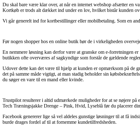
Du skal bare være klar over, at når en internet webshop afsætter en 
Kortkøb er trods alt dækket ind under en lov, hvilket bistår kunden ove
Vi går generelt ind for kortbestillinger eller mobilbetaling. Som en an
Før nogen shopper hos en online butik bør de i virkeligheden overve
En nemmere løsning kan derfor være at granske om e-forretningen er 
butikken ofte overværes af sagkyndige som forstår de gældende regler.
Udover dette kan det være til hjælp at kunden er opmærksom på de gr
det på samme måde vigtigt, at man stadig beholder sin købsbekræftel
du søger en vare til en mand eller kvinde.
Trustpilot resulterer i altid udmærkede muligheder for at se nøjere p
Tech Træningsjakke Drenge – Pink, Hvid, Lyseblå før du placerer din
Facebook genererer lige så vel aldeles gunstige løsninger til at få indsi
burde drages fordel af til at fornemme kundetilfredsheden.