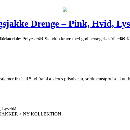
jakke Drenge – Pink, Hvid, Lys
teriale: Polyesterâ¢ Standup krave med god bevægelsesfrihedâ¢ Kom
er fra 1 til 5 ud fra bl.a. deres prisniveau, sortimentstørrelse, kunde
 Lyseblå
EJAKKER > NY KOLLEKTION