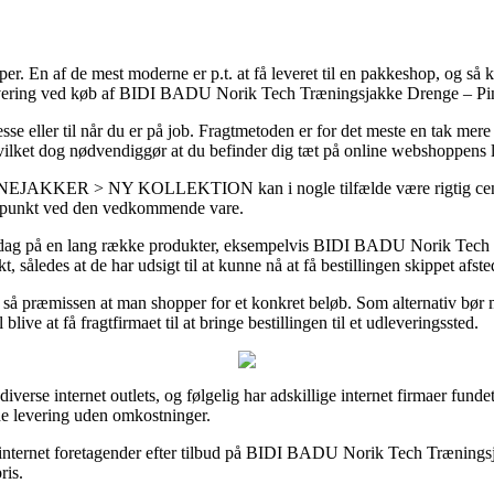
typer. En af de mest moderne er p.t. at få leveret til en pakkeshop, og så
 levering ved køb af BIDI BADU Norik Tech Træningsjakke Drenge – Pi
sse eller til når du er på job. Fragtmetoden er for det meste en tak mere
vilket dog nødvendiggør at du befinder dig tæt på online webshoppens l
R > NY KOLLEKTION kan i nogle tilfælde være rigtig central nå
tidspunkt ved den vedkommende vare.
 hverdag på en lang række produkter, eksempelvis BIDI BADU Norik Tec
kt, således at de har udsigt til at kunne nå at få bestillingen skippet afs
et så præmissen at man shopper for et konkret beløb. Som alternativ bør
live at få fragtfirmaet til at bringe bestillingen til et udleveringssted.
diverse internet outlets, og følgelig har adskillige internet firmaer fund
yde levering uden omkostninger.
elte internet foretagender efter tilbud på BIDI BADU Norik Tech Trænin
ris.