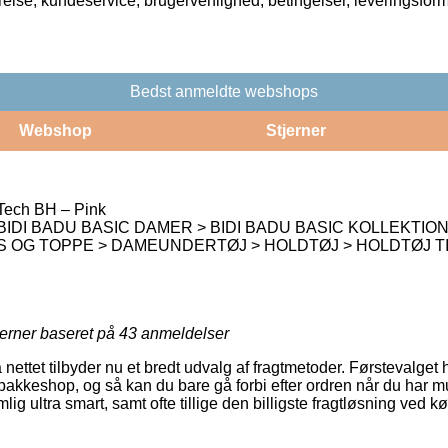
rrelse, kundeservice, brugervenlighed, betingelser, leveringsfor
Bedst anmeldte webshops
Webshop
Stjerner
Tech BH – Pink
 BIDI BADU BASIC DAMER > BIDI BADU BASIC KOLLEKTION
 OG TOPPE > DAMEUNDERTØJ > HOLDTØJ > HOLDTØJ T
jerner baseret på
43
anmeldelser
nettet tilbyder nu et bredt udvalg af fragtmetoder. Førstevalget 
pakkeshop, og så kan du bare gå forbi efter ordren når du har mu
g ultra smart, samt ofte tillige den billigste fragtløsning ved 