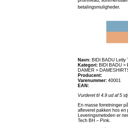
prisniveau, sortimentstø
betalingsmuligheder.
Navn:
BIDI BADU Letty 
Kategori:
BIDI BADU >
DAMER > DAMESHIRTS
Producent:
Varenummer:
40001
EAN:
Vurderet til
4.9
ud af 5 st
En masse forretninger på 
afleveret pakken hos en 
Leveringsmetoden er nemli
Tech BH – Pink.