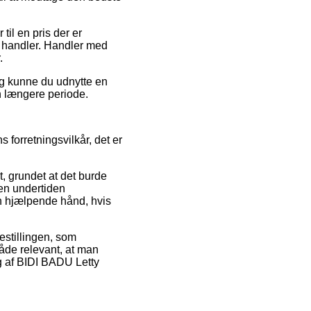
til en pris der er
et handler. Handler med
.
ing kunne du udnytte en
n længere periode.
forretningsvilkår, det er
t, grundet at det burde
gen undertiden
en hjælpende hånd, hvis
estillingen, som
måde relevant, at man
g af BIDI BADU Letty