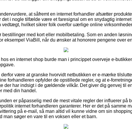
ndervurdere, at såfremt en internet forhandler afsætter produkter 
r det i nogle tilfælde være et faresignal om en snydagtig intern
n vedtægt, hvilket sikrer folk overfor uærlige online virksomheder
for bestillinger med kort eller mobilbetaling. Som en anden løsn
or eksempel ViaBill, når du ønsker at honorere pengene over e
os en internet shop burde man i princippet overveje e-butikkens 
opgave.
 derfor være at granske hvorvidt netbutikken er e-mærke tilslutte
line forhandleren opfylder de opstillede regler, og at e-forretnin
 der har indsigt i de gældende vilkår. Det giver dig genvej til 
ær med din handel.
unden er påpasselig med de mest vitale regler der influerer på b
rpolitik internet forhandleren garanterer. Her er det på samme 
ttering på e-mail, så man altid vil kunne vidne om sin shoppin
 man søger en vare til en voksen eller et barn.