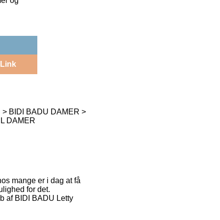
mer og
Link
 > BIDI BADU DAMER >
IL DAMER
hos mange er i dag at få
lighed for det.
køb af BIDI BADU Letty