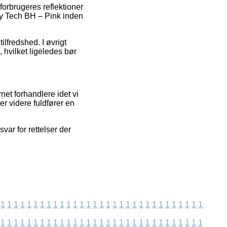
forbrugeres reflektioner
ty Tech BH – Pink inden
lfredshed. I øvrigt
hvilket ligeledes bør
et forhandlere idet vi
r videre fuldfører en
ar for rettelser der
1
1
1
1
1
1
1
1
1
1
1
1
1
1
1
1
1
1
1
1
1
1
1
1
1
1
1
1
1
1
1
1
1
1
1
1
1
1
1
1
1
1
1
1
1
1
1
1
1
1
1
1
1
1
1
1
1
1
1
1
1
1