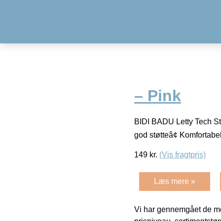
– Pink
BIDI BADU Letty Tech Str
god støtteâ¢ Komfortabe
149
kr.
(Vis fragtpris)
Læs mere »
Vi har gennemgået de mes