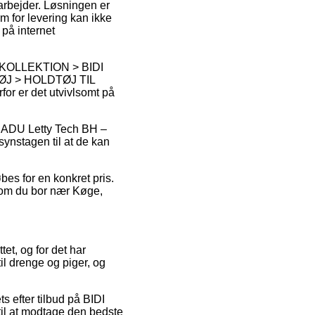
 arbejder. Løsningen er
m for levering kan ikke
på internet
 KOLLEKTION > BIDI
J > HOLDTØJ TIL
for er det utvivlsomt på
 BADU Letty Tech BH –
ynstagen til at de kan
øbes for en konkret pris.
g om du bor nær Køge,
et, og for det har
il drenge og piger, og
ts efter tilbud på BIDI
til at modtage den bedste