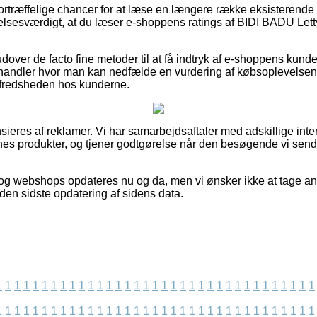
 fortræffelige chancer for at læse en længere række eksisterende 
elsesværdigt, at du læser e-shoppens ratings af BIDI BADU Let
ver de facto fine metoder til at få indtryk af e-shoppens kundeti
handler hvor man kan nedfælde en vurdering af købsoplevelsen, 
lfredsheden hos kunderne.
eres af reklamer. Vi har samarbejdsaftaler med adskillige intern
es produkter, og tjener godtgørelse når den besøgende vi sende
og webshops opdateres nu og da, men vi ønsker ikke at tage ansv
den sidste opdatering af sidens data.
1
1
1
1
1
1
1
1
1
1
1
1
1
1
1
1
1
1
1
1
1
1
1
1
1
1
1
1
1
1
1
1
1
1
1
1
1
1
1
1
1
1
1
1
1
1
1
1
1
1
1
1
1
1
1
1
1
1
1
1
1
1
1
1
1
1
1
1
1
1