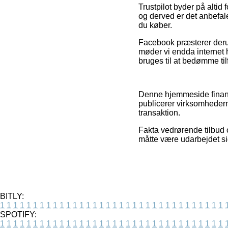
Trustpilot byder på altid
og derved er det anbefal
du køber.
Facebook præsterer derudo
møder vi endda internet 
bruges til at bedømme ti
Denne hjemmeside finansi
publicerer virksomhedern
transaktion.
Fakta vedrørende tilbud 
måtte være udarbejdet si
BITLY:
1
1
1
1
1
1
1
1
1
1
1
1
1
1
1
1
1
1
1
1
1
1
1
1
1
1
1
1
1
1
1
1
1
1
SPOTIFY:
1
1
1
1
1
1
1
1
1
1
1
1
1
1
1
1
1
1
1
1
1
1
1
1
1
1
1
1
1
1
1
1
1
1