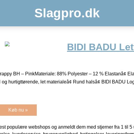
Slagpro.dk
BIDI BADU Let
appy BH – PinkMateriale: 88% Polyester – 12 % Elastanâ¢ Elasti
l og hurtigttørende, let materialeâ¢ Rund halsâ¢ BIDI BADU L
Køb nu »
t populære webshops og anmeldt dem med stjerner fra 1 til 5 ud