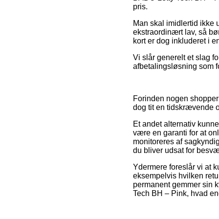
pris.
Man skal imidlertid ikke u
ekstraordinært lav, så bø
kort er dog inkluderet i e
Vi slår generelt et slag 
afbetalingsløsning som f
Forinden nogen shopper h
dog tit en tidskrævende 
Et andet alternativ kunne
være en garanti for at on
monitoreres af sagkyndige
du bliver udsat for besv
Ydermere foreslår vi at k
eksempelvis hvilken retu
permanent gemmer sin kvi
Tech BH – Pink, hvad end