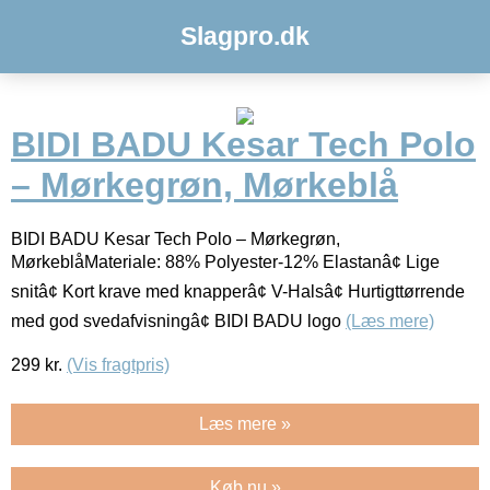
Slagpro.dk
BIDI BADU Kesar Tech Polo
– Mørkegrøn, Mørkeblå
BIDI BADU Kesar Tech Polo – Mørkegrøn,
MørkeblåMateriale: 88% Polyester-12% Elastanâ¢ Lige
snitâ¢ Kort krave med knapperâ¢ V-Halsâ¢ Hurtigttørrende
med god svedafvisningâ¢ BIDI BADU logo
(Læs mere)
299
kr.
(Vis fragtpris)
Læs mere »
Køb nu »