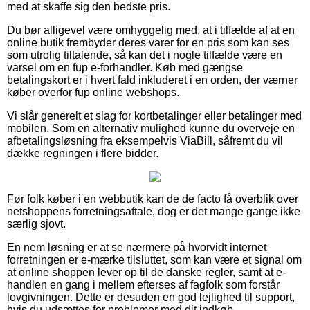
med at skaffe sig den bedste pris.
Du bør alligevel være omhyggelig med, at i tilfælde af at en
online butik frembyder deres varer for en pris som kan ses
som utrolig tiltalende, så kan det i nogle tilfælde være en
varsel om en fup e-forhandler. Køb med gængse
betalingskort er i hvert fald inkluderet i en orden, der værner
køber overfor fup online webshops.
Vi slår generelt et slag for kortbetalinger eller betalinger med
mobilen. Som en alternativ mulighed kunne du overveje en
afbetalingsløsning fra eksempelvis ViaBill, såfremt du vil
dække regningen i flere bidder.
Før folk køber i en webbutik kan de de facto få overblik over
netshoppens forretningsaftale, dog er det mange gange ikke
særlig sjovt.
En nem løsning er at se nærmere på hvorvidt internet
forretningen er e-mærke tilsluttet, som kan være et signal om
at online shoppen lever op til de danske regler, samt at e-
handlen en gang i mellem efterses af fagfolk som forstår
lovgivningen. Dette er desuden en god lejlighed til support,
hvis du udsættes for problemer med dit indkøb.