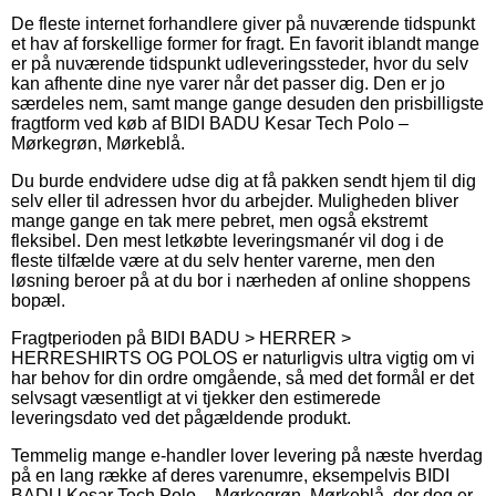
De fleste internet forhandlere giver på nuværende tidspunkt
et hav af forskellige former for fragt. En favorit iblandt mange
er på nuværende tidspunkt udleveringssteder, hvor du selv
kan afhente dine nye varer når det passer dig. Den er jo
særdeles nem, samt mange gange desuden den prisbilligste
fragtform ved køb af BIDI BADU Kesar Tech Polo –
Mørkegrøn, Mørkeblå.
Du burde endvidere udse dig at få pakken sendt hjem til dig
selv eller til adressen hvor du arbejder. Muligheden bliver
mange gange en tak mere pebret, men også ekstremt
fleksibel. Den mest letkøbte leveringsmanér vil dog i de
fleste tilfælde være at du selv henter varerne, men den
løsning beroer på at du bor i nærheden af online shoppens
bopæl.
Fragtperioden på BIDI BADU > HERRER >
HERRESHIRTS OG POLOS er naturligvis ultra vigtig om vi
har behov for din ordre omgående, så med det formål er det
selvsagt væsentligt at vi tjekker den estimerede
leveringsdato ved det pågældende produkt.
Temmelig mange e-handler lover levering på næste hverdag
på en lang række af deres varenumre, eksempelvis BIDI
BADU Kesar Tech Polo – Mørkegrøn, Mørkeblå, der dog er