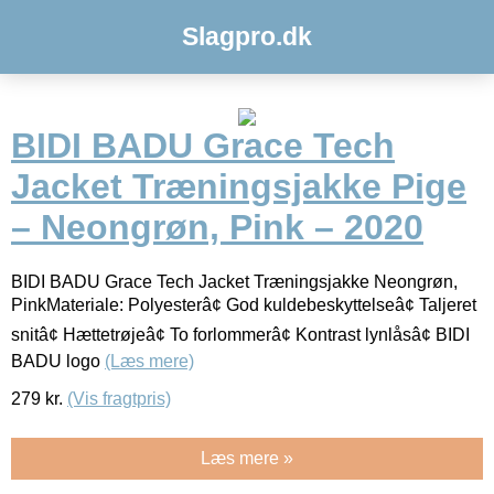
Slagpro.dk
BIDI BADU Grace Tech
Jacket Træningsjakke Pige
– Neongrøn, Pink – 2020
BIDI BADU Grace Tech Jacket Træningsjakke Neongrøn,
PinkMateriale: Polyesterâ¢ God kuldebeskyttelseâ¢ Taljeret
snitâ¢ Hættetrøjeâ¢ To forlommerâ¢ Kontrast lynlåsâ¢ BIDI
BADU logo
(Læs mere)
279
kr.
(Vis fragtpris)
Læs mere »