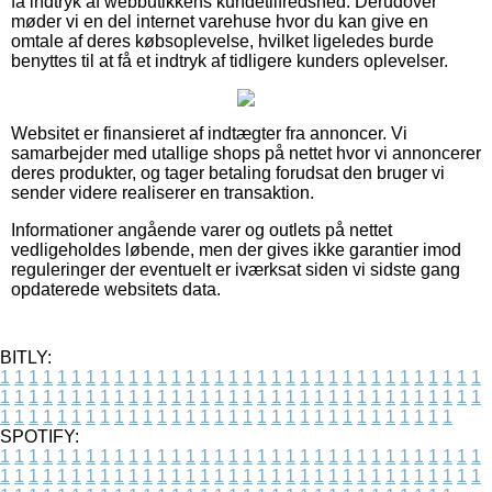
få indtryk af webbutikkens kundetilfredshed. Derudover
møder vi en del internet varehuse hvor du kan give en
omtale af deres købsoplevelse, hvilket ligeledes burde
benyttes til at få et indtryk af tidligere kunders oplevelser.
Websitet er finansieret af indtægter fra annoncer. Vi
samarbejder med utallige shops på nettet hvor vi annoncerer
deres produkter, og tager betaling forudsat den bruger vi
sender videre realiserer en transaktion.
Informationer angående varer og outlets på nettet
vedligeholdes løbende, men der gives ikke garantier imod
reguleringer der eventuelt er iværksat siden vi sidste gang
opdaterede websitets data.
BITLY:
1
1
1
1
1
1
1
1
1
1
1
1
1
1
1
1
1
1
1
1
1
1
1
1
1
1
1
1
1
1
1
1
1
1
1
1
1
1
1
1
1
1
1
1
1
1
1
1
1
1
1
1
1
1
1
1
1
1
1
1
1
1
1
1
1
1
1
1
1
1
1
1
1
1
1
1
1
1
1
1
1
1
1
1
1
1
1
1
1
1
1
1
1
1
1
1
1
1
1
1
SPOTIFY:
1
1
1
1
1
1
1
1
1
1
1
1
1
1
1
1
1
1
1
1
1
1
1
1
1
1
1
1
1
1
1
1
1
1
1
1
1
1
1
1
1
1
1
1
1
1
1
1
1
1
1
1
1
1
1
1
1
1
1
1
1
1
1
1
1
1
1
1