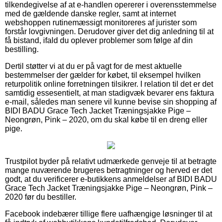
tilkendegivelse af at e-handlen opererer i overensstemmelse
med de gældende danske regler, samt at internet
webshoppen rutinemæssigt monitoreres af jurister som
forstår lovgivningen. Derudover giver det dig anledning til at
få bistand, ifald du oplever problemer som følge af din
bestilling.
Dertil støtter vi at du er på vagt for de mest aktuelle
bestemmelser der gælder for købet, til eksempel hvilken
returpolitik online forretningen tilsikrer. I relation til det er det
samtidig essesentielt, at man stadigvæk bevarer ens faktura
e-mail, således man senere vil kunne bevise sin shopping af
BIDI BADU Grace Tech Jacket Træningsjakke Pige –
Neongrøn, Pink – 2020, om du skal købe til en dreng eller
pige.
Trustpilot byder på relativt udmærkede genveje til at betragte
mange nuværende brugeres betragtninger og herved er det
godt, at du verificerer e-butikkens anmeldelser af BIDI BADU
Grace Tech Jacket Træningsjakke Pige – Neongrøn, Pink –
2020 før du bestiller.
Facebook indebærer tillige flere uafhængige løsninger til at