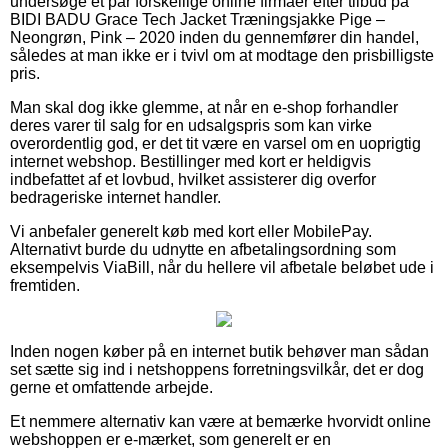
undersøge et par forskellige online firmaer efter tilbud på
BIDI BADU Grace Tech Jacket Træningsjakke Pige –
Neongrøn, Pink – 2020 inden du gennemfører din handel,
således at man ikke er i tvivl om at modtage den prisbilligste
pris.
Man skal dog ikke glemme, at når en e-shop forhandler
deres varer til salg for en udsalgspris som kan virke
overordentlig god, er det tit være en varsel om en uoprigtig
internet webshop. Bestillinger med kort er heldigvis
indbefattet af et lovbud, hvilket assisterer dig overfor
bedrageriske internet handler.
Vi anbefaler generelt køb med kort eller MobilePay.
Alternativt burde du udnytte en afbetalingsordning som
eksempelvis ViaBill, når du hellere vil afbetale beløbet ude i
fremtiden.
Inden nogen køber på en internet butik behøver man sådan
set sætte sig ind i netshoppens forretningsvilkår, det er dog
gerne et omfattende arbejde.
Et nemmere alternativ kan være at bemærke hvorvidt online
webshoppen er e-mærket, som generelt er en