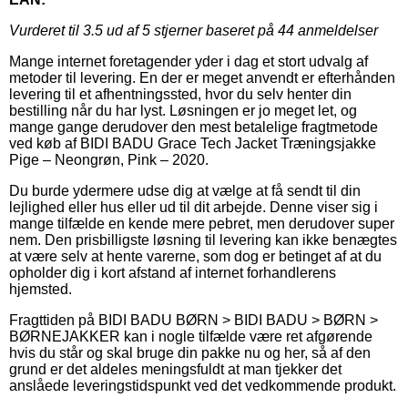
Vurderet til
3.5
ud af 5 stjerner baseret på
44
anmeldelser
Mange internet foretagender yder i dag et stort udvalg af
metoder til levering. En der er meget anvendt er efterhånden
levering til et afhentningssted, hvor du selv henter din
bestilling når du har lyst. Løsningen er jo meget let, og
mange gange derudover den mest betalelige fragtmetode
ved køb af BIDI BADU Grace Tech Jacket Træningsjakke
Pige – Neongrøn, Pink – 2020.
Du burde ydermere udse dig at vælge at få sendt til din
lejlighed eller hus eller ud til dit arbejde. Denne viser sig i
mange tilfælde en kende mere pebret, men derudover super
nem. Den prisbilligste løsning til levering kan ikke benægtes
at være selv at hente varerne, som dog er betinget af at du
opholder dig i kort afstand af internet forhandlerens
hjemsted.
Fragttiden på BIDI BADU BØRN > BIDI BADU > BØRN >
BØRNEJAKKER kan i nogle tilfælde være ret afgørende
hvis du står og skal bruge din pakke nu og her, så af den
grund er det aldeles meningsfuldt at man tjekker det
anslåede leveringstidspunkt ved det vedkommende produkt.