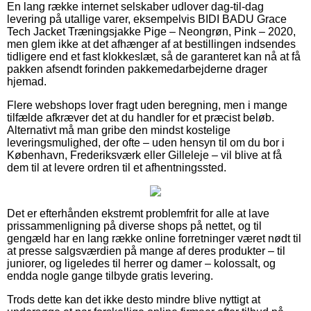
En lang række internet selskaber udlover dag-til-dag
levering på utallige varer, eksempelvis BIDI BADU Grace
Tech Jacket Træningsjakke Pige – Neongrøn, Pink – 2020,
men glem ikke at det afhænger af at bestillingen indsendes
tidligere end et fast klokkeslæt, så de garanteret kan nå at få
pakken afsendt forinden pakkemedarbejderne drager
hjemad.
Flere webshops lover fragt uden beregning, men i mange
tilfælde afkræver det at du handler for et præcist beløb.
Alternativt må man gribe den mindst kostelige
leveringsmulighed, der ofte – uden hensyn til om du bor i
København, Frederiksværk eller Gilleleje – vil blive at få
dem til at levere ordren til et afhentningssted.
Det er efterhånden ekstremt problemfrit for alle at lave
prissammenligning på diverse shops på nettet, og til
gengæld har en lang række online forretninger været nødt til
at presse salgsværdien på mange af deres produkter – til
juniorer, og ligeledes til herrer og damer – kolossalt, og
endda nogle gange tilbyde gratis levering.
Trods dette kan det ikke desto mindre blive nyttigt at