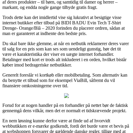
af deres produkter – til børn, og samtidig til damer og herrer –
markant, og endda nogle gange tilbyde gratis fragt.
Trods dette kan det imidlertid vise sig lukrativt at besigtige visse
internet butikker efter tilbud på BIDI BADU Evin Tech T-Shirt
Drenge- Orange/Blå – 2020 forinden du placerer ordren, sådan at
man er garanteret at indhente den bedste pris.
Du skal bare ikke glemme, at når en netbutik reklamerer deres varer
til salg for en pris som kan ses som uendeligt gunstig, bør det tit
være et karakteristika der viser en uægte internet forhandler.
Betalinger med kort er trods alt inkluderet i en orden, hvilket bistår
køber imod bedrageriske netbutikker.
Generelt foreslår vi kortkøb eller mobilbetaling. Som alternativ kan
du benytte et tilbud som for eksempel ViaBill, såfremt du vil
finansiere omkostningerne over tid.
Forud for at nogen handler på en forhandler på nettet bør de faktisk
gennemgå dens vilkår, men det er normalt et tidskrævende projekt.
En nem løsning kunne derfor være at finde ud af hvorvidt
webbutikken er e-mærke godkendt, fordi det burde være et bevis på
at webshoppen forsvarer de gældende danske regler, tillige med at