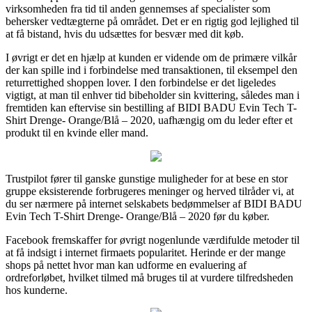
virksomheden fra tid til anden gennemses af specialister som
behersker vedtægterne på området. Det er en rigtig god lejlighed til
at få bistand, hvis du udsættes for besvær med dit køb.
I øvrigt er det en hjælp at kunden er vidende om de primære vilkår
der kan spille ind i forbindelse med transaktionen, til eksempel den
returrettighed shoppen lover. I den forbindelse er det ligeledes
vigtigt, at man til enhver tid bibeholder sin kvittering, således man i
fremtiden kan eftervise sin bestilling af BIDI BADU Evin Tech T-
Shirt Drenge- Orange/Blå – 2020, uafhængig om du leder efter et
produkt til en kvinde eller mand.
Trustpilot fører til ganske gunstige muligheder for at bese en stor
gruppe eksisterende forbrugeres meninger og herved tilråder vi, at
du ser nærmere på internet selskabets bedømmelser af BIDI BADU
Evin Tech T-Shirt Drenge- Orange/Blå – 2020 før du køber.
Facebook fremskaffer for øvrigt nogenlunde værdifulde metoder til
at få indsigt i internet firmaets popularitet. Herinde er der mange
shops på nettet hvor man kan udforme en evaluering af
ordreforløbet, hvilket tilmed må bruges til at vurdere tilfredsheden
hos kunderne.