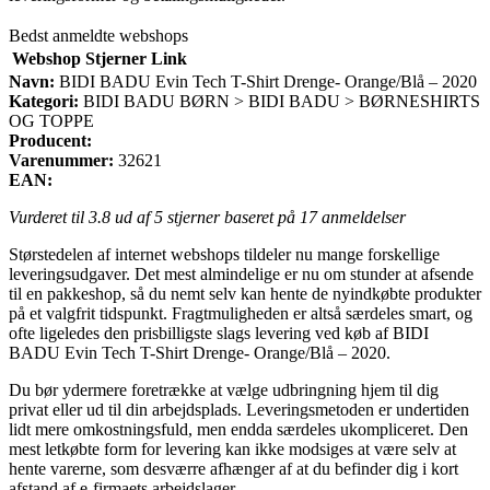
Bedst anmeldte webshops
Webshop
Stjerner
Link
Navn:
BIDI BADU Evin Tech T-Shirt Drenge- Orange/Blå – 2020
Kategori:
BIDI BADU BØRN > BIDI BADU > BØRNESHIRTS
OG TOPPE
Producent:
Varenummer:
32621
EAN:
Vurderet til
3.8
ud af 5 stjerner baseret på
17
anmeldelser
Størstedelen af internet webshops tildeler nu mange forskellige
leveringsudgaver. Det mest almindelige er nu om stunder at afsende
til en pakkeshop, så du nemt selv kan hente de nyindkøbte produkter
på et valgfrit tidspunkt. Fragtmuligheden er altså særdeles smart, og
ofte ligeledes den prisbilligste slags levering ved køb af BIDI
BADU Evin Tech T-Shirt Drenge- Orange/Blå – 2020.
Du bør ydermere foretrække at vælge udbringning hjem til dig
privat eller ud til din arbejdsplads. Leveringsmetoden er undertiden
lidt mere omkostningsfuld, men endda særdeles ukompliceret. Den
mest letkøbte form for levering kan ikke modsiges at være selv at
hente varerne, som desværre afhænger af at du befinder dig i kort
afstand af e-firmaets arbejdslager.