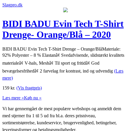
Slagpro.dk
BIDI BADU Evin Tech T-Shirt
Drenge- Orange/Blå – 2020
BIDI BADU Evin Tech T-Shirt Drenge – Orange/BlåMateriale:
92% Polyester – 8 % Elastanâ¢ Svedafvisende, slidstærkt kvalitets
materialeâ¢ V-hals, Meshâ¢ Til sport og fritidâ¢ God
bevægelsesfrihedâ¢ 2 farvelag for kontrast, ind og udvendig
(Læs
mere)
159
kr.
(Vis fragtpris)
Læs mere »
Køb nu »
Vi har gennemgået de mest populære webshops og anmeldt dem
med stjerner fra 1 til 5 ud fra bl.a. deres prisniveau,
sortimentstørrelse, kundeservice, brugervenlighed, betingelser,
leveringsformer og betalingsmuligheder.