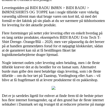
Leveringstiden på BIDI BADU BØRN > BIDI BADU >
BØRNESHIRTS OG TOPPE kan i nogle tilfælde være virkelig
væsentlig såfremt man skal bruge varen om kort tid, så med det
formål er det faktisk på sin plads at du ser nærmere på tidshorisonten
for levering for det aktuelle produkt.
Flere forretninger på nettet yder levering efter en enkelt hverdag på
en lang række produkter, eksempelvis BIDI BADU Evin Tech T-
Shirt Drenge- Orange/Blå – 2020, men vær påpasselig da det beroer
på at handlen gemmenføres forud for et nøjagtigt klokkeslæt, sådan
at de garanteret kan nå at få bestillingen fikset før
logistikmedarbejderne drager hjemad.
Nogle internet outlets yder levering uden betaling, men i de fleste
tilfælde kræver det at du bestiller for en fastsat sum. Alternativt
burde man gribe den mest betalelige slags levering, som i de fleste
tilfælde – om du bor tæt på Taastrup, Vordingborg eller Aars – vil
blive at få fragtfirmaet til at levere produkterne til en pakkeshop.
Det er jo særdeles ligetil for enhver at finde frem til de bedste priser
hos flere internet foretagender, og af den grund har de fleste internet
selskaber i Danmark set sig tvunget til at reducere priserne på mange