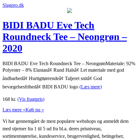
Slagpro.dk
BIDI BADU Eve Tech
Roundneck Tee – Neongrøn –
2020
BIDI BADU Eve Tech Roundneck Tee – NeongrønMateriale: 92%
Polyester – 8% Elastanâ¢ Rund Halsâ¢ Let materiale med god
åndbarhedâ¢ Hurtigttørrendeâ¢ Taljeret snitâ¢ God
bevægelsesfrihedâ¢ BIDI BADU logo
(Læs mere)
168
kr.
(Vis fragtpris)
Læs mere »
Køb nu »
Vi har gennemgået de mest populære webshops og anmeldt dem
med stjerner fra 1 til 5 ud fra bl.a. deres prisniveau,
sortimentstørrelse, kundeservice, brugervenlighed, betingelser,