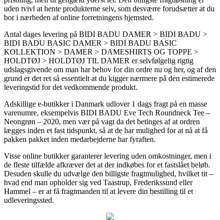
uden tvivl at hente produkterne selv, som desværre forudsætter at du
bor i nærheden af online forretningens hjemsted.
Antal dages levering på BIDI BADU DAMER > BIDI BADU >
BIDI BADU BASIC DAMER > BIDI BADU BASIC
KOLLEKTION > DAMER > DAMESHIRTS OG TOPPE >
HOLDTØJ > HOLDTØJ TIL DAMER er selvfølgelig rigtig
udslagsgivende om man har behov for din ordre nu og her, og af den
grund er det ret så essentielt at du kigger nærmere på den estimerede
leveringstid for det vedkommende produkt.
Adskillige e-butikker i Danmark udlover 1 dags fragt på en masse
varenumre, eksempelvis BIDI BADU Eve Tech Roundneck Tee –
Neongrøn – 2020, men vær på vagt da det betinges af at ordren
lægges inden et fast tidspunkt, så at de har mulighed for at nå at få
pakken pakket inden medarbejderne har fyraften.
Visse online butikker garanterer levering uden omkostninger, men i
de fleste tilfælde afkræver det at der indkøbes for et fastslået beløb.
Desuden skulle du udvælge den billigste fragtmulighed, hvilket tit –
hvad end man opholder sig ved Taastrup, Frederikssund eller
Hammel – er at få fragtmanden til at levere din bestilling til et
udleveringssted.