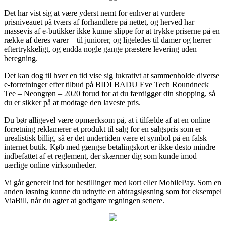
Det har vist sig at være yderst nemt for enhver at vurdere
prisniveauet på tværs af forhandlere på nettet, og herved har
massevis af e-butikker ikke kunne slippe for at trykke priserne på en
række af deres varer – til juniorer, og ligeledes til damer og herrer –
eftertrykkeligt, og endda nogle gange præstere levering uden
beregning.
Det kan dog til hver en tid vise sig lukrativt at sammenholde diverse
e-forretninger efter tilbud på BIDI BADU Eve Tech Roundneck
Tee – Neongrøn – 2020 forud for at du færdiggør din shopping, så
du er sikker på at modtage den laveste pris.
Du bør alligevel være opmærksom på, at i tilfælde af at en online
forretning reklamerer et produkt til salg for en salgspris som er
urealistisk billig, så er det undertiden være et symbol på en falsk
internet butik. Køb med gængse betalingskort er ikke desto mindre
indbefattet af et reglement, der skærmer dig som kunde imod
uærlige online virksomheder.
Vi går generelt ind for bestillinger med kort eller MobilePay. Som en
anden løsning kunne du udnytte en afdragsløsning som for eksempel
ViaBill, når du agter at godtgøre regningen senere.