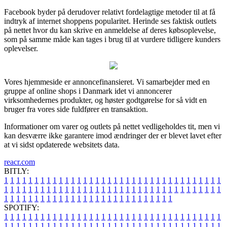
Facebook byder på derudover relativt fordelagtige metoder til at få
indtryk af internet shoppens popularitet. Herinde ses faktisk outlets
på nettet hvor du kan skrive en anmeldelse af deres købsoplevelse,
som på samme måde kan tages i brug til at vurdere tidligere kunders
oplevelser.
Vores hjemmeside er annoncefinansieret. Vi samarbejder med en
gruppe af online shops i Danmark idet vi annoncerer
virksomhedernes produkter, og høster godtgørelse for så vidt en
bruger fra vores side fuldfører en transaktion.
Informationer om varer og outlets på nettet vedligeholdes tit, men vi
kan desværre ikke garantere imod ændringer der er blevet lavet efter
at vi sidst opdaterede websitets data.
reacr.com
BITLY:
1
1
1
1
1
1
1
1
1
1
1
1
1
1
1
1
1
1
1
1
1
1
1
1
1
1
1
1
1
1
1
1
1
1
1
1
1
1
1
1
1
1
1
1
1
1
1
1
1
1
1
1
1
1
1
1
1
1
1
1
1
1
1
1
1
1
1
1
1
1
1
1
1
1
1
1
1
1
1
1
1
1
1
1
1
1
1
1
1
1
1
1
1
1
1
1
1
1
1
1
SPOTIFY:
1
1
1
1
1
1
1
1
1
1
1
1
1
1
1
1
1
1
1
1
1
1
1
1
1
1
1
1
1
1
1
1
1
1
1
1
1
1
1
1
1
1
1
1
1
1
1
1
1
1
1
1
1
1
1
1
1
1
1
1
1
1
1
1
1
1
1
1
1
1
1
1