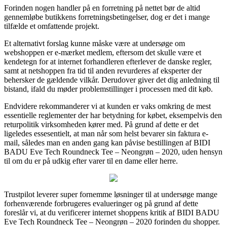
Forinden nogen handler på en forretning på nettet bør de altid
gennemløbe butikkens forretningsbetingelser, dog er det i mange
tilfælde et omfattende projekt.
Et alternativt forslag kunne måske være at undersøge om
webshoppen er e-mærket medlem, eftersom det skulle være et
kendetegn for at internet forhandleren efterlever de danske regler,
samt at netshoppen fra tid til anden revurderes af eksperter der
behersker de gældende vilkår. Derudover giver det dig anledning til
bistand, ifald du møder problemstillinger i processen med dit køb.
Endvidere rekommanderer vi at kunden er vaks omkring de mest
essentielle reglementer der har betydning for købet, eksempelvis den
returpolitik virksomheden kører med. På grund af dette er det
ligeledes essesentielt, at man når som helst bevarer sin faktura e-
mail, således man en anden gang kan påvise bestillingen af BIDI
BADU Eve Tech Roundneck Tee – Neongrøn – 2020, uden hensyn
til om du er på udkig efter varer til en dame eller herre.
Trustpilot leverer super fornemme løsninger til at undersøge mange
forhenværende forbrugeres evalueringer og på grund af dette
foreslår vi, at du verificerer internet shoppens kritik af BIDI BADU
Eve Tech Roundneck Tee – Neongrøn – 2020 forinden du shopper.