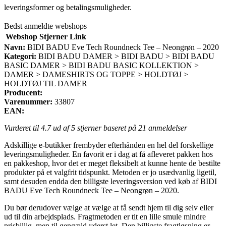
leveringsformer og betalingsmuligheder.
Bedst anmeldte webshops
Webshop
Stjerner
Link
Navn:
BIDI BADU Eve Tech Roundneck Tee – Neongrøn – 2020
Kategori:
BIDI BADU DAMER > BIDI BADU > BIDI BADU
BASIC DAMER > BIDI BADU BASIC KOLLEKTION >
DAMER > DAMESHIRTS OG TOPPE > HOLDTØJ >
HOLDTØJ TIL DAMER
Producent:
Varenummer:
33807
EAN:
Vurderet til
4.7
ud af 5 stjerner baseret på
21
anmeldelser
Adskillige e-butikker frembyder efterhånden en hel del forskellige
leveringsmuligheder. En favorit er i dag at få afleveret pakken hos
en pakkeshop, hvor det er meget fleksibelt at kunne hente de bestilte
produkter på et valgfrit tidspunkt. Metoden er jo usædvanlig ligetil,
samt desuden endda den billigste leveringsversion ved køb af BIDI
BADU Eve Tech Roundneck Tee – Neongrøn – 2020.
Du bør derudover vælge at vælge at få sendt hjem til dig selv eller
ud til din arbejdsplads. Fragtmetoden er tit en lille smule mindre
prisbillig, men til gengæld yderst let. Den billigste fragtløsning er