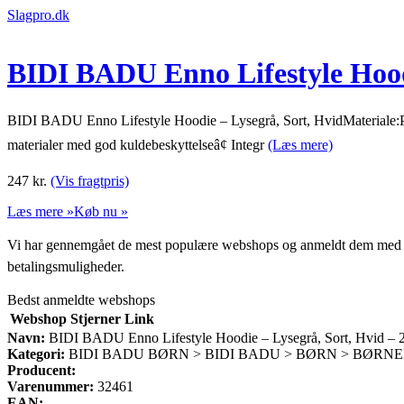
Slagpro.dk
BIDI BADU Enno Lifestyle Hoodi
BIDI BADU Enno Lifestyle Hoodie – Lysegrå, Sort, HvidMateriale:Po
materialer med god kuldebeskyttelseâ¢ Integr
(Læs mere)
247
kr.
(Vis fragtpris)
Læs mere »
Køb nu »
Vi har gennemgået de mest populære webshops og anmeldt dem med stjern
betalingsmuligheder.
Bedst anmeldte webshops
Webshop
Stjerner
Link
Navn:
BIDI BADU Enno Lifestyle Hoodie – Lysegrå, Sort, Hvid – 
Kategori:
BIDI BADU BØRN > BIDI BADU > BØRN > BØRN
Producent:
Varenummer:
32461
EAN: