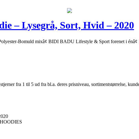
e – Lysegrå, Sort, Hvid – 2020
lyester-Bomuld mixâ¢ BIDI BADU Lifestyle & Sport forenet i énâ¢ E
er fra 1 til 5 ud fra bl.a. deres prisniveau, sortimentstørrelse, kunde
2020
EHOODIES