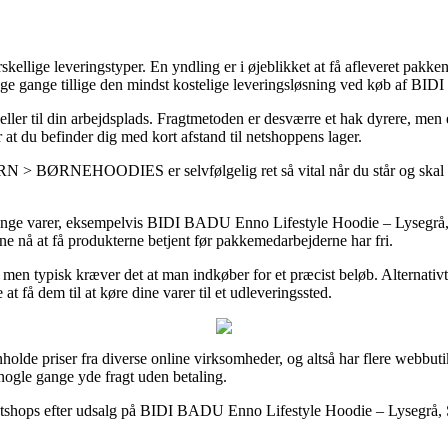
skellige leveringstyper. En yndling er i øjeblikket at få afleveret pakk
 mange gange tillige den mindst kostelige leveringsløsning ved køb af 
 eller til din arbejdsplads. Fragtmetoden er desværre et hak dyrere, me
r at du befinder dig med kort afstand til netshoppens lager.
EHOODIES er selvfølgelig ret så vital når du står og skal bruge d
på mange varer, eksempelvis BIDI BADU Enno Lifestyle Hoodie – Lysegrå
unne nå at få produkterne betjent før pakkemedarbejderne har fri.
n typisk kræver det at man indkøber for et præcist beløb. Alternativt sk
 få dem til at køre dine varer til et udleveringssted.
olde priser fra diverse online virksomheder, og altså har flere webbuti
 nogle gange yde fragt uden betaling.
lere netshops efter udsalg på BIDI BADU Enno Lifestyle Hoodie – Lysegrå