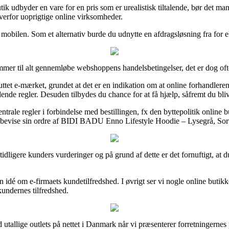
ik udbyder en vare for en pris som er urealistisk tiltalende, bør det m
overfor uoprigtige online virksomheder.
d mobilen. Som et alternativ burde du udnytte en afdragsløsning fra for e
mmer til alt gennemløbe webshoppens handelsbetingelser, det er dog ofte
et e-mærket, grundet at det er en indikation om at online forhandleren ef
dende regler. Desuden tilbydes du chance for at få hjælp, såfremt du bliv
trale regler i forbindelse med bestillingen, fx den byttepolitik online b
bevise sin ordre af BIDI BADU Enno Lifestyle Hoodie – Lysegrå, Sort, 
lige tidligere kunders vurderinger og på grund af dette er det fornuftigt
 en idé om e-firmaets kundetilfredshed. I øvrigt ser vi nogle online bu
 kundernes tilfredshed.
utallige outlets på nettet i Danmark når vi præsenterer forretningernes 