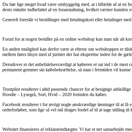
Du bør lige meget hvad være omhyggelig med, at i tilfælde af at en but
desto mindre indbefattet af en foranstaltning, hvilket værner kunden 
Generelt foreslår vi bestillinger med betalingskort eller betalinger me
Forud for at nogen bestiller på en online webshop kan man når alt ko
En anden mulighed kan derfor være at efterse om webshoppen er tilslutt
mellem føres tilsyn med af jurister der har ekspertise inden for de gæl
Derudover er det anbefalelsesværdigt at køberen er sat ind i de mest cen
permanent gemmer sin købsbekræftelse, så man i fremtiden vil kunne 
Trustpilot resulterer i altid passende chancer for at besigtige adskil
Hoodie – Lysegrå, Sort, Hvid – 2020 forinden du køber.
Facebook resulterer i for øvrigt nogle ønskværdige løsninger til at få
ordreforløbet, som lige så vel må drages fordel af til at tage stilling til
Websitet finansieres af reklameindtægter. Vi har et tæt samarbejde med 