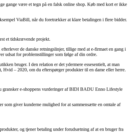
ange gange være et tegn på en falsk online shop. Køb med kort er ikke
ksempel ViaBill, når du foretrækker at klare betalingen i flere bidder.
st et tidskrævende projekt.
terlever de danske retningslinjer, tillige med at e-firmaet en gang i
er udsat for problemstillinger som følge af din ordre.
utikken bruger. I den relation er det ydermere essesentielt, at man
Hvid – 2020, om du efterspørger produkter til en dame eller herre.
, at du gransker e-shoppens vurderinger af BIDI BADU Enno Lifestyle
tikker som giver kunderne mulighed for at sammensætte en omtale af
produkter, og tjener betaling under forudsætning af at en bruger fra