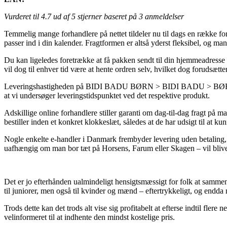
Vurderet til
4.7
ud af 5 stjerner baseret på
3
anmeldelser
Temmelig mange forhandlere på nettet tildeler nu til dags en række for
passer ind i din kalender. Fragtformen er altså yderst fleksibel, og
Du kan ligeledes foretrække at få pakken sendt til din hjemmeadresse
vil dog til enhver tid være at hente ordren selv, hvilket dog forudsætte
Leveringshastigheden på BIDI BADU BØRN > BIDI BADU > BØRN > BØRN
at vi undersøger leveringstidspunktet ved det respektive produkt.
Adskillige online forhandlere stiller garanti om dag-til-dag fragt 
bestiller inden et konkret klokkeslæt, således at de har udsigt til at k
Nogle enkelte e-handler i Danmark frembyder levering uden betaling, me
uafhængig om man bor tæt på Horsens, Farum eller Skagen – vil blive at
Det er jo efterhånden ualmindeligt hensigtsmæssigt for folk at sammenh
til juniorer, men også til kvinder og mænd – eftertrykkeligt, og endda
Trods dette kan det trods alt vise sig profitabelt at efterse indtil f
velinformeret til at indhente den mindst kostelige pris.