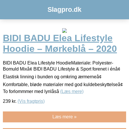
Slagpro.dk
BIDI BADU Elea Lifestyle
Hoodie – Mørkeblå – 2020
BIDI BADU Elea Lifestyle HoodieMateriale: Polyester-
Bomuld Mixâ¢ BIDI BADU Lifestyle & Sport forenet i énâ¢
Elastisk linning i bunden og omkring ærmerneâ¢
Komfortable, bløde materialer med god kuldebeskyttelseâ¢
To forlommmer med lynlåsâ
(Læs mere)
239
kr.
(Vis fragtpris)
Læs mere »