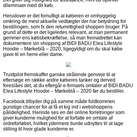
dilemmaer med dit køb.
Herudover er det fornuftigt at køberen er omhyggelig
omkring de mest aktuelle vedtægter der har betydning for
bestillingen, som fx den returrettighed shoppen bruger. På
grund af dette er det ligeledes relevant, at man permanent
gemmer ens købsbekræftelse, så man fremadrettet kan
dokumentere sin shopping af BIDI BADU Elea Lifestyle
Hoodie – Mørkeblå – 2020, ligegyldigt om du skal købe
gave til en herre eller dame.
Trustpilot fremskaffer ganske strålende genveje til at
eftersøge en række andre køberes tanker og derved
foreslåes det, at du eftergår e-firmaets omtaler af BIDI BADU
Elea Lifestyle Hoodie – Mørkeblå – 2020 før du bestiller.
Facebook tilbyder dig på samme måde fuldkommen
gunstige chancer for at få et kig ind i webshoppens
pålidelighed. Herinde ses en del online forretninger som
giver kunderne mulighed for at forfatte en omtale af
ordreforløbet, hvilket ydermere burde udnyttes til at tage
stilling til hvor glade kunderne er.