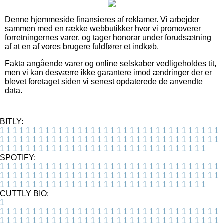
Denne hjemmeside finansieres af reklamer. Vi arbejder
sammen med en række webbutikker hvor vi promoverer
forretningernes varer, og tager honorar under forudsætning
af at en af vores brugere fuldfører et indkøb.
Fakta angående varer og online selskaber vedligeholdes tit,
men vi kan desværre ikke garantere imod ændringer der er
blevet foretaget siden vi senest opdaterede de anvendte
data.
BITLY:
1
1
1
1
1
1
1
1
1
1
1
1
1
1
1
1
1
1
1
1
1
1
1
1
1
1
1
1
1
1
1
1
1
1
1
1
1
1
1
1
1
1
1
1
1
1
1
1
1
1
1
1
1
1
1
1
1
1
1
1
1
1
1
1
1
1
1
1
1
1
1
1
1
1
1
1
1
1
1
1
1
1
1
1
1
1
1
1
1
1
1
1
1
1
1
1
1
1
1
1
SPOTIFY:
1
1
1
1
1
1
1
1
1
1
1
1
1
1
1
1
1
1
1
1
1
1
1
1
1
1
1
1
1
1
1
1
1
1
1
1
1
1
1
1
1
1
1
1
1
1
1
1
1
1
1
1
1
1
1
1
1
1
1
1
1
1
1
1
1
1
1
1
1
1
1
1
1
1
1
1
1
1
1
1
1
1
1
1
1
1
1
1
1
1
1
1
1
1
1
1
1
1
1
1
CUTTLY BIO:
1
1
1
1
1
1
1
1
1
1
1
1
1
1
1
1
1
1
1
1
1
1
1
1
1
1
1
1
1
1
1
1
1
1
1
1
1
1
1
1
1
1
1
1
1
1
1
1
1
1
1
1
1
1
1
1
1
1
1
1
1
1
1
1
1
1
1
1
1