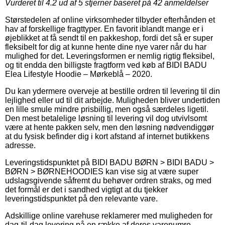
Vurderet til
4.2
ud af 5 stjerner baseret på
42
anmeldelser
Størstedelen af online virksomheder tilbyder efterhånden et
hav af forskellige fragttyper. En favorit iblandt mange er i
øjeblikket at få sendt til en pakkeshop, fordi det så er super
fleksibelt for dig at kunne hente dine nye varer når du har
mulighed for det. Leveringsformen er nemlig rigtig fleksibel,
og tit endda den billigste fragtform ved køb af BIDI BADU
Elea Lifestyle Hoodie – Mørkeblå – 2020.
Du kan ydermere overveje at bestille ordren til levering til din
lejlighed eller ud til dit arbejde. Muligheden bliver undertiden
en lille smule mindre prisbillig, men også særdeles ligetil.
Den mest betalelige løsning til levering vil dog utvivlsomt
være at hente pakken selv, men den løsning nødvendiggør
at du fysisk befinder dig i kort afstand af internet butikkens
adresse.
Leveringstidspunktet på BIDI BADU BØRN > BIDI BADU >
BØRN > BØRNEHOODIES kan vise sig at være super
udslagsgivende såfremt du behøver ordren straks, og med
det formål er det i sandhed vigtigt at du tjekker
leveringstidspunktet på den relevante vare.
Adskillige online varehuse reklamerer med muligheden for
dag-til-dag levering på en række af deres varenumre,