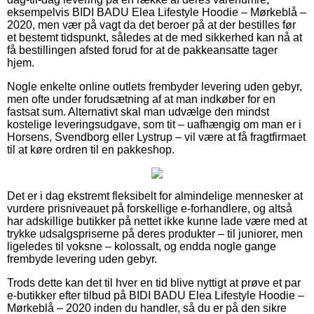
eksempelvis BIDI BADU Elea Lifestyle Hoodie – Mørkeblå –
2020, men vær på vagt da det beroer på at der bestilles før
et bestemt tidspunkt, således at de med sikkerhed kan nå at
få bestillingen afsted forud for at de pakkeansatte tager
hjem.
Nogle enkelte online outlets frembyder levering uden gebyr,
men ofte under forudsætning af at man indkøber for en
fastsat sum. Alternativt skal man udvælge den mindst
kostelige leveringsudgave, som tit – uafhængig om man er i
Horsens, Svendborg eller Lystrup – vil være at få fragtfirmaet
til at køre ordren til en pakkeshop.
Det er i dag ekstremt fleksibelt for almindelige mennesker at
vurdere prisniveauet på forskellige e-forhandlere, og altså
har adskillige butikker på nettet ikke kunne lade være med at
trykke udsalgspriserne på deres produkter – til juniorer, men
ligeledes til voksne – kolossalt, og endda nogle gange
frembyde levering uden gebyr.
Trods dette kan det til hver en tid blive nyttigt at prøve et par
e-butikker efter tilbud på BIDI BADU Elea Lifestyle Hoodie –
Mørkeblå – 2020 inden du handler, så du er på den sikre