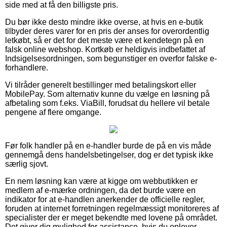
side med at få den billigste pris.
Du bør ikke desto mindre ikke overse, at hvis en e-butik
tilbyder deres varer for en pris der anses for overordentlig
letkøbt, så er det for det meste være et kendetegn på en
falsk online webshop. Kortkøb er heldigvis indbefattet af
Indsigelsesordningen, som begunstiger en overfor falske e-
forhandlere.
Vi tilråder generelt bestillinger med betalingskort eller
MobilePay. Som alternativ kunne du vælge en løsning på
afbetaling som f.eks. ViaBill, forudsat du hellere vil betale
pengene af flere omgange.
Før folk handler på en e-handler burde de på en vis måde
gennemgå dens handelsbetingelser, dog er det typisk ikke
særlig sjovt.
En nem løsning kan være at kigge om webbutikken er
medlem af e-mærke ordningen, da det burde være en
indikator for at e-handlen anerkender de officielle regler,
foruden at internet forretningen regelmæssigt monitoreres af
specialister der er meget bekendte med lovene på området.
Det giver dig mulighed for assistance, hvis du oplever