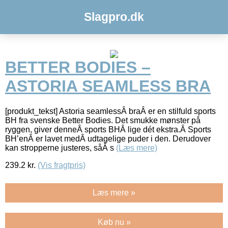
Slagpro.dk
BETTER BODIES –
ASTORIA SEAMLESS BRA
[produkt_tekst] Astoria seamlessÂ braÂ er en stilfuld sports
BH fra svenske Better Bodies. Det smukke mønster på
ryggen, giver denneÂ sports BHÂ lige dét ekstra.Â Sports
BH’enÂ er lavet medÂ udtagelige puder i den. Derudover
kan stropperne justeres, såÂ s
(Læs mere)
239.2
kr.
(Vis fragtpris)
Læs mere »
Køb nu »