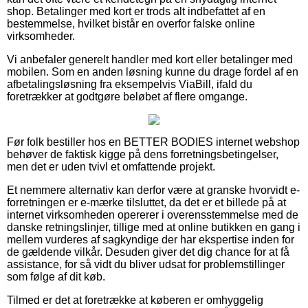
shop. Betalinger med kort er trods alt indbefattet af en
bestemmelse, hvilket bistår en overfor falske online
virksomheder.
Vi anbefaler generelt handler med kort eller betalinger med
mobilen. Som en anden løsning kunne du drage fordel af en
afbetalingsløsning fra eksempelvis ViaBill, ifald du
foretrækker at godtgøre beløbet af flere omgange.
Før folk bestiller hos en BETTER BODIES internet webshop
behøver de faktisk kigge på dens forretningsbetingelser,
men det er uden tvivl et omfattende projekt.
Et nemmere alternativ kan derfor være at granske hvorvidt e-
forretningen er e-mærke tilsluttet, da det er et billede på at
internet virksomheden opererer i overensstemmelse med de
danske retningslinjer, tillige med at online butikken en gang i
mellem vurderes af sagkyndige der har ekspertise inden for
de gældende vilkår. Desuden giver det dig chance for at få
assistance, for så vidt du bliver udsat for problemstillinger
som følge af dit køb.
Tilmed er det at foretrække at køberen er omhyggelig