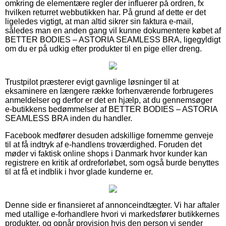
omkring de elementære regler der influerer på ordren, fx
hvilken returret webbutikken har. På grund af dette er det
ligeledes vigtigt, at man altid sikrer sin faktura e-mail,
således man en anden gang vil kunne dokumentere købet af
BETTER BODIES – ASTORIA SEAMLESS BRA, ligegyldigt
om du er på udkig efter produkter til en pige eller dreng.
Trustpilot præsterer evigt gavnlige løsninger til at
eksaminere en længere række forhenværende forbrugeres
anmeldelser og derfor er det en hjælp, at du gennemsøger
e-butikkens bedømmelser af BETTER BODIES – ASTORIA
SEAMLESS BRA inden du handler.
Facebook medfører desuden adskillige fornemme genveje
til at få indtryk af e-handlens troværdighed. Foruden det
møder vi faktisk online shops i Danmark hvor kunder kan
registrere en kritik af ordreforløbet, som også burde benyttes
til at få et indblik i hvor glade kunderne er.
Denne side er finansieret af annonceindtægter. Vi har aftaler
med utallige e-forhandlere hvori vi markedsfører butikkernes
produkter, og opnår provision hvis den person vi sender