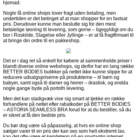
hjemad.
Nogle få online shops lover fragt uden betaling, men
undertiden er det betinget af at man shopper for en fastsat
pris. Derudover kunne man beslutte sig for den mest
betalelige løsning til levering, som gerne – ligegyldigt om du
bor i Roskilde, Slagelse eller Jyllinge – er at få fragtfirmaet til
at bringe din ordre til en pakkeshop.
Det er i dag ret så enkelt for købere at sammenholde priser i
blandt diverse online webshops, og derfor har en lang række
BETTER BODIES butikker på nettet ikke kunne slippe for at
reducere udsalgspriserne på produkterne – til børn og
babyer, samt også til damer og herrer – drastisk, og endda
nogle gange byde på portofri levering.
Men det kan stadigvæk vise sig smart at tjekke en række
forhandlere på nettet efter rabatkoder på BETTER BODIES
– ASTORIA SEAMLESS BRA forud for at du bestiller, så du
er sikret at få den bedste pris.
Du bør dog være så påpasselig, at hvis en online shop
sælger varer til en pris der kan ses som helt ekstremt lav,
kan det ofte være et kendetegn på en snydagtig internet