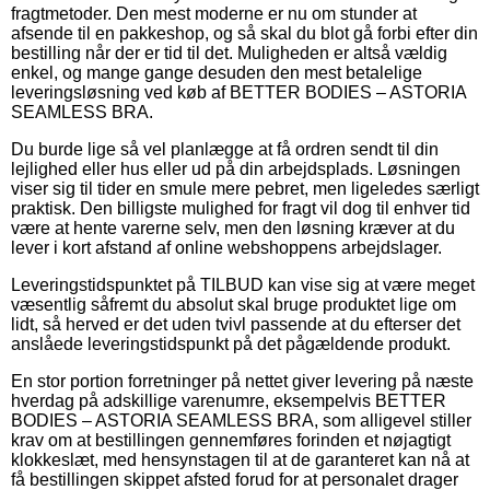
fragtmetoder. Den mest moderne er nu om stunder at
afsende til en pakkeshop, og så skal du blot gå forbi efter din
bestilling når der er tid til det. Muligheden er altså vældig
enkel, og mange gange desuden den mest betalelige
leveringsløsning ved køb af BETTER BODIES – ASTORIA
SEAMLESS BRA.
Du burde lige så vel planlægge at få ordren sendt til din
lejlighed eller hus eller ud på din arbejdsplads. Løsningen
viser sig til tider en smule mere pebret, men ligeledes særligt
praktisk. Den billigste mulighed for fragt vil dog til enhver tid
være at hente varerne selv, men den løsning kræver at du
lever i kort afstand af online webshoppens arbejdslager.
Leveringstidspunktet på TILBUD kan vise sig at være meget
væsentlig såfremt du absolut skal bruge produktet lige om
lidt, så herved er det uden tvivl passende at du efterser det
anslåede leveringstidspunkt på det pågældende produkt.
En stor portion forretninger på nettet giver levering på næste
hverdag på adskillige varenumre, eksempelvis BETTER
BODIES – ASTORIA SEAMLESS BRA, som alligevel stiller
krav om at bestillingen gennemføres forinden et nøjagtigt
klokkeslæt, med hensynstagen til at de garanteret kan nå at
få bestillingen skippet afsted forud for at personalet drager