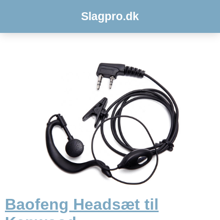
Slagpro.dk
Baofeng Headsæt til