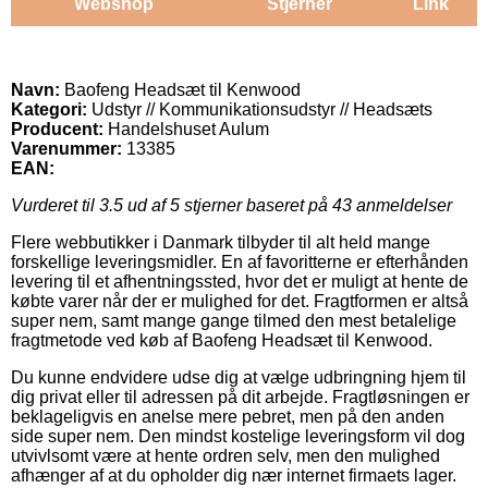
Webshop
Stjerner
Link
Navn:
Baofeng Headsæt til Kenwood
Kategori:
Udstyr // Kommunikationsudstyr // Headsæts
Producent:
Handelshuset Aulum
Varenummer:
13385
EAN:
Vurderet til
3.5
ud af 5 stjerner baseret på
43
anmeldelser
Flere webbutikker i Danmark tilbyder til alt held mange
forskellige leveringsmidler. En af favoritterne er efterhånden
levering til et afhentningssted, hvor det er muligt at hente de
købte varer når der er mulighed for det. Fragtformen er altså
super nem, samt mange gange tilmed den mest betalelige
fragtmetode ved køb af Baofeng Headsæt til Kenwood.
Du kunne endvidere udse dig at vælge udbringning hjem til
dig privat eller til adressen på dit arbejde. Fragtløsningen er
beklageligvis en anelse mere pebret, men på den anden
side super nem. Den mindst kostelige leveringsform vil dog
utvivlsomt være at hente ordren selv, men den mulighed
afhænger af at du opholder dig nær internet firmaets lager.