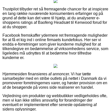
Trustpilot tilbyder ret så fremragende chancer for at inspicere
en lang række nuværende konsumenters erfaringer og på
grund af dette kan det være til hjælp, at du analyserer e-
shoppens ratings af Baofeng Headsæt til Kenwood forud for
at du shopper.
Facebook fremskaffer ydermere ret fremragende muligheder
for at få et kig ind i online firmaets kundefokus. Her ser vi
endda e-forretninger som giver kunderne mulighed for at
tilkendegive en bedømmelse af virksomhedens service, som
ligeledes må udnyttes til at bedømme hvor tilfredse
kunderne er.
Hjemmesiden finansieres af annoncer. Vi har tætte
samarbejder med en stribe outlets på nettet i Danmark da vi
promoverer forretningernes varer, og høster provision om en
af de besøgende på vores side realiserer en handel.
Vejledning om produkter og webbutikker vedligeholdes ofte,
men vi kan ikke stilles ansvarlig for forandringer der
eventuelt er implementeret efter seneste opdatering af
sidens oplysninger.