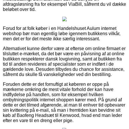
afdragsløsning fra for eksempel ViaBill, såfremt du vil dække
beløbet over tid.
Forud for at folk køber i en Handelshuset Aulum internet
webshop bør man egentlig løbe igennem butikkens vilkår,
men det er for det meste ikke særlig interessant.
Alternativet kunne derfor være at efterse om online firmaet er
tilsluttet e-mærket, da det bør være en påvisning af at online
butikken respekterer dansk lovgivning, samt at butikken fra
tid til anden revideres af specialister som er indført i de
gældende love. Desuden tilbydes du chance for assistance,
såfremt du skulle få vanskeligheder ved din bestilling.
Foruden dette er det fornuftigt at køberen er oppe på
mærkerne omkring de mest vitale forhold der kan have
indflydelse på handlen, som for eksempel hvilken
ombytningspolitik internet shoppen kører med. På grund af
dette er det tilmed afgørende, at man til enhver tid opbevarer
sin kvittering på e-mail, så man i fremtiden kan bevidne sit
køb af Baofeng Headsæt til Kenwood, hvad end man leder
efter en vare til en dreng eller pige.