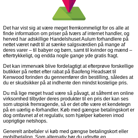
Det har vist sig at være meget fremkommeligt for os alle at
finde information om priser på tværs af internet handler, og
herved har adskillige Handelshuset Aulum forhandlere på
nettet været nødt til at sænke salgsværdien på mange af
deres varer – til babyer og børn, samt til kvinder og mænd –
eftertrykkeligt, og endda nogle gange yde gratis fragt.
Det kan immervæk blive fordelagtigt at efterprøve forskellige
butikker på nettet efter rabat på Baofeng Headsæt til
Kenwood forinden du gennemfører din bestilling, således at
du er skudsikker på at indhente den mindst kostelige pris.
Du må lige meget hvad være så påvagt, at såfremt en online
virksomhed tilbyder deres produkter til en pris der kan ses
som utopisk fremragende, så er det ofte være et kendetegn
på en uærlig e-forhandler. Køb med gængse betalingskort er
dog omfavnet af et regulativ, som hjælper køberen imod
uoprigtige netshops.
Generelt anbefaler vi køb med gængse betalingskort eller
mobilbetaling. Som alternativ bør du udnytte en