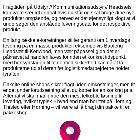
Fragttiden på Udstyr // Kommunikationsudstyr // Headsæts
kan være særligt central hvis du står og skal bruge dine nye
produkter omgående, og herved er det øjensynligt klogt at vi
undersøger den anslåede leveringsdato for det respektive
produkt.
En lang række e-forretninger stiller garanti om 1 hverdags
levering på en masse produkter, eksempelvis Baofeng
Headsæt til Kenwood, men vær påpasselig da det er
påkrævet at handlen laves forinden et konkret tidspunkt,
med hensynstagen til at de med sikkerhed kan nå at få
produkterne ud af døren før logistikmedarbejderne holder
fyraften.
Enkelte online shops sikrer fragt uden omkostninger, men tit
er det under forudsætning af at du køber for en konkret pris.
Alternativt skal man gribe den mest letkøbte løsning til
levering, hvilket typisk – hvad end man bor tæt på Herning,
Thisted eller Hørning – vil være at få bragt din pakke til en
pakkeshop.