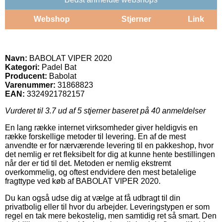
Webshop
Stjerner
Link
Navn:
BABOLAT VIPER 2020
Kategori:
Padel Bat
Producent:
Babolat
Varenummer:
31868823
EAN:
3324921782157
Vurderet til
3.7
ud af 5 stjerner baseret på
40
anmeldelser
En lang række internet virksomheder giver heldigvis en
række forskellige metoder til levering. En af de mest
anvendte er for nærværende levering til en pakkeshop, hvor
det nemlig er ret fleksibelt for dig at kunne hente bestillingen
når der er tid til det. Metoden er nemlig ekstremt
overkommelig, og oftest endvidere den mest betalelige
fragttype ved køb af BABOLAT VIPER 2020.
Du kan også udse dig at vælge at få udbragt til din
privatbolig eller til hvor du arbejder. Leveringstypen er som
regel en tak mere bekostelig, men samtidig ret så smart. Den