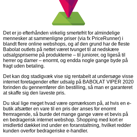
Det er jo efterhånden virkelig smertefrit for almindelige
mennesker at sammenligne priser (via fx PriceRunner) i
blandt flere online webshops, og af den grund har de fleste
Babolat outlets på nettet været tvunget til at nedskære
udsalgspriserne på produkterne – til juniorer, og ligeså til
herrer og damer – enormt, og endda nogle gange byde på
fragt uden betaling.
Det kan dog stadigvæk vise sig rentabelt at undersøge visse
internet foretagender efter udsalg på BABOLAT VIPER 2020
forinden du gennemfører din bestilling, så man er garanteret
at skaffe sig den laveste pris.
Du skal lige meget hvad være opmærksom på, at hvis en e-
butik afsætter en vare til en pris der anses for enormt
fremragende, så burde det mange gange være et bevis på
en bedragerisk internet webshop. Shopping med kort er
imidlertid dækket ind under en foranstaltning, hvilket redder
kunden overfor bedrageriske e-handler.