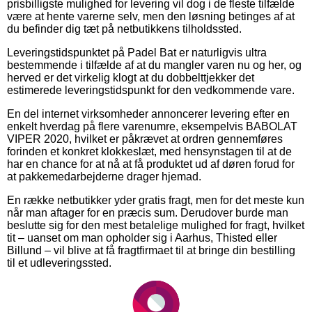
prisbilligste mulighed for levering vil dog i de fleste tilfælde
være at hente varerne selv, men den løsning betinges af at
du befinder dig tæt på netbutikkens tilholdssted.
Leveringstidspunktet på Padel Bat er naturligvis ultra
bestemmende i tilfælde af at du mangler varen nu og her, og
herved er det virkelig klogt at du dobbelttjekker det
estimerede leveringstidspunkt for den vedkommende vare.
En del internet virksomheder annoncerer levering efter en
enkelt hverdag på flere varenumre, eksempelvis BABOLAT
VIPER 2020, hvilket er påkrævet at ordren gennemføres
forinden et konkret klokkeslæt, med hensynstagen til at de
har en chance for at nå at få produktet ud af døren forud for
at pakkemedarbejderne drager hjemad.
En række netbutikker yder gratis fragt, men for det meste kun
når man aftager for en præcis sum. Derudover burde man
beslutte sig for den mest betalelige mulighed for fragt, hvilket
tit – uanset om man opholder sig i Aarhus, Thisted eller
Billund – vil blive at få fragtfirmaet til at bringe din bestilling
til et udleveringssted.