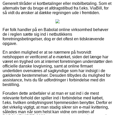
Generelt tilråder vi kortbetalinger eller mobilbetaling. Som et
alternativ bør du bruge et afdragstilbud fra f.eks. ViaBill, for
så vidt du ønsker at dække regningen ude i fremtiden.
Før folk handler på en Babolat online virksomhed behøver
de i reglen sætte sig ind i netbutikkens
forretningsbetingelser, dog er det oftest en tidskrævende
opgave.
En anden mulighed er at se nærmere på hvorvidt
netshoppen er verificeret af e-mærket, siden det længe har
været en tryghed om at internet forretningen understøtter den
officielle danske lovgivning, samt at online firmaet
undertiden overværes af sagkyndige som har indsigt i de
gældende bestemmelser. Desuden tilbydes du mulighed for
assistance, hvis du får udfordringer i forbindelse med din
bestilling.
Foruden dette anbefaler vi at man er sat ind i de mest
relevante forhold der spiller ind i forbindelse med købet,
f.eks. hvilken ombytningsret hjemmesiden benytter. Derfor er
det virkelig vigtigt, at man stadig sikrer sin e-mail kvittering,
således man når som helst kan vidne om ordren af