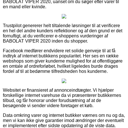
BABOLAT VIPER 2020, uanset om du søger efter varer til
en mand eller kvinde.
Trustpilot genererer helt tiltalende løsninger til at verificere
en hel del andre kunders reflektioner og af den grund er det
fornuftigt, at du verificerer e-shoppens vurderinger af
BABOLAT VIPER 2020 inden du shopper.
Facebook medfører endvidere ret solide genveje til at få
indtryk af internet butikkens popularitet. Her ses en række
webshops som giver kunderne mulighed for at offentliggøre
en omtale af ordreforløbet, hvilket ligeledes burde drages
fordel af til at bedømme tilfredsheden hos kunderne.
Websitet er finansieret af annonceindtægter. Vi hjælper
forskellige internet varehuse da vi præsenterer butikkernes
tilbud, og får honorar under forudsætning af at de
besøgende vi sender videre foretager et køb.
Data omkring varer og internet butikker værnes om nu og da,
men vi kan ikke give garantier imod ændringer der eventuelt
er implementeret efter sidste opdatering af de viste data.