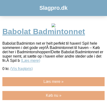
Slagpro.dk
Babolat Badmintonnet
Babolat Badminton net er helt perfekt til haven! Spil hele
sommeren i det gode vejr!Â Badmintonnet til haven – Køb
det her i Badmintonshoppen!Dette Babolat Badmintonnet er
super nemt, at sætte op i haven eller andre steder ude i det
fri.Â Spil b
(Læs mere)
0
kr.
(Vis fragtpris)
Læs mere »
Køb nu »