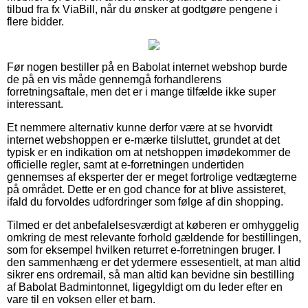
tilbud fra fx ViaBill, når du ønsker at godtgøre pengene i
flere bidder.
Før nogen bestiller på en Babolat internet webshop burde
de på en vis måde gennemgå forhandlerens
forretningsaftale, men det er i mange tilfælde ikke super
interessant.
Et nemmere alternativ kunne derfor være at se hvorvidt
internet webshoppen er e-mærke tilsluttet, grundet at det
typisk er en indikation om at netshoppen imødekommer de
officielle regler, samt at e-forretningen undertiden
gennemses af eksperter der er meget fortrolige vedtægterne
på området. Dette er en god chance for at blive assisteret,
ifald du forvoldes udfordringer som følge af din shopping.
Tilmed er det anbefalelsesværdigt at køberen er omhyggelig
omkring de mest relevante forhold gældende for bestillingen,
som for eksempel hvilken returret e-forretningen bruger. I
den sammenhæng er det ydermere essesentielt, at man altid
sikrer ens ordremail, så man altid kan bevidne sin bestilling
af Babolat Badmintonnet, ligegyldigt om du leder efter en
vare til en voksen eller et barn.