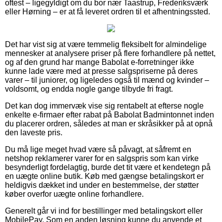
oftest – ligegyldigt om du bor nær Taastrup, Frederiksværk
eller Hørning – er at få leveret ordren til et afhentningssted.
Det har vist sig at være temmelig fleksibelt for almindelige
mennesker at analysere priser på flere forhandlere på nettet,
og af den grund har mange Babolat e-forretninger ikke
kunne lade være med at presse salgspriserne på deres
varer – til juniorer, og ligeledes også til mænd og kvinder –
voldsomt, og endda nogle gange tilbyde fri fragt.
Det kan dog immervæk vise sig rentabelt at efterse nogle
enkelte e-firmaer efter rabat på Babolat Badmintonnet inden
du placerer ordren, således at man er skråsikker på at opnå
den laveste pris.
Du må lige meget hvad være så påvagt, at såfremt en
netshop reklamerer varer for en salgspris som kan virke
besynderligt fordelagtig, burde det tit være et kendetegn på
en uægte online butik. Køb med gængse betalingskort er
heldigvis dækket ind under en bestemmelse, der støtter
køber overfor uægte online forhandlere.
Generelt går vi ind for bestillinger med betalingskort eller
MobilePay. Som en anden løsning kunne du anvende et