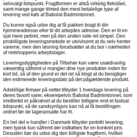
selvvalgt tidspunkt. Fragtformen er altså virkelig fleksibel,
samt mange gange tilmed den mest betalelige type af
levering ved køb af Babolat Badmintonnet.
Du kunne også udse dig at få pakken bragt til din
hjemmeadresse eller til dit arbejdes adresse. Den er tit en
sjat mere pebret, men på den anden side ret simpel. Den
prisbilligste leveringsmetode er utvivlsomt at du selv henter
varerne, men den løsning forudsætter at du bor i nærheden
af netshoppens arbejdslager.
Leveringsdygtigheden på Tilbehør kan være usædvanlig
væsentlig såfremt vi mangler dine nye produkter inden for
kort tid, så af den grund er det ret så klogt at du besigtiger
den estimerede leveringsdato på det pågældende produkt.
Adskillige firmaer på nettet tilbyder 1 hverdags levering på
deres favorit varer, eksempelvis Babolat Badmintonnet, som
imidlertid er påkrævet at du bestiller tidligere end et fastsat
tidspunkt, så de sandsynligvis kan nå at få bestillingen
ordnet før de lageransatte har fri.
En hel del e-handler i Danmark tilbyder portofri levering,
men typisk kun såfremt der indkøbes for en konkret pris.
Desuden bør du udse dig den billigste fragtform, hvilket