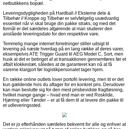
netbutikkens bopæl.
Leveringsdygtigheden på Hardball // Eksterne dele &
Tilbehør // Kroppe og Tilbehør er selvfølgelig usædvanlig
essentiel når vi skal bruge din pakke straks, og med det
formål er det særdeles afgørende at man studerer den
anslåede leveringsdato for den respektive vare.
Temmelig mange internet forretninger stiller udsigt til
levering på næste hverdag på en lang række af deres varer,
eksempelvis ATE Trigger Guard til AEG Model C, Sort, men
husk at det er betinget af at transaktionen gennemføres før et
aftalt klokkeslæt, således at de garanteret kan nå at få
varerne klargjort før logistikpersonalet tager hjem.
En række online outlets lover portofri levering, men tit er det
kun gældende hvis du aftager for en konkret pris. Derudover
kan man beslutte sig for den mest prisbevidste fragtløsning,
hvilket mange gange – hvad end man er ved Roskilde,
Hjørring eller Tønder – er at få dem til at levere din pakke til
et udleveringssted.
Det er jo efterhånden særdeles bekvemt for alle og enhver at