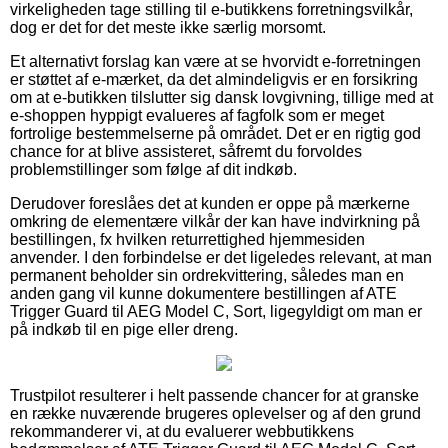
virkeligheden tage stilling til e-butikkens forretningsvilkår,
dog er det for det meste ikke særlig morsomt.
Et alternativt forslag kan være at se hvorvidt e-forretningen
er støttet af e-mærket, da det almindeligvis er en forsikring
om at e-butikken tilslutter sig dansk lovgivning, tillige med at
e-shoppen hyppigt evalueres af fagfolk som er meget
fortrolige bestemmelserne på området. Det er en rigtig god
chance for at blive assisteret, såfremt du forvoldes
problemstillinger som følge af dit indkøb.
Derudover foreslåes det at kunden er oppe på mærkerne
omkring de elementære vilkår der kan have indvirkning på
bestillingen, fx hvilken returrettighed hjemmesiden
anvender. I den forbindelse er det ligeledes relevant, at man
permanent beholder sin ordrekvittering, således man en
anden gang vil kunne dokumentere bestillingen af ATE
Trigger Guard til AEG Model C, Sort, ligegyldigt om man er
på indkøb til en pige eller dreng.
Trustpilot resulterer i helt passende chancer for at granske
en række nuværende brugeres oplevelser og af den grund
rekommanderer vi, at du evaluerer webbutikkens