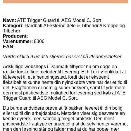
Navn:
ATE Trigger Guard til AEG Model C, Sort
Kategori:
Hardball // Eksterne dele & Tilbehør // Kroppe og
Tilbehør
Producent:
Varenummer:
8306
EAN:
Vurderet til
3.9
ud af 5 stjerner baseret på
29
anmeldelser
Adskillige webshops i Danmark tilbyder nu om dage en
række forskellige metoder til levering. Et hit er i øjeblikket at
få leveret til et afhentningssted, fordi det er ekstremt
fleksibelt at kunne hente din nyindkøbte vare når der er tid til
det. Fragtformen er nemlig super bekvem, samt tit ydermere
den mest prisbevidste mulighed for levering ved køb af ATE
Trigger Guard til AEG Model C, Sort.
Du burde endvidere prøve at få pakken leveret til din bolig
eller ud til din arbejdsplads. Metoden viser sig desværre en
kende dyrere, men samtidig meget praktisk. Den mest
prisbevidste fragttype er unægtelig at du selv henter varerne,
men den løsning står og falder med at du har bopæl nær