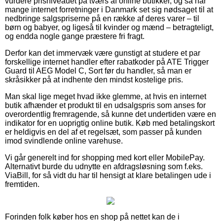
vurdere prisniveauet på tværs af online butikker, og så har
mange internet forretninger i Danmark set sig nødsaget til at
nedbringe salgspriserne på en række af deres varer – til
børn og babyer, og ligeså til kvinder og mænd – betragteligt,
og endda nogle gange præstere fri fragt.
Derfor kan det immervæk være gunstigt at studere et par
forskellige internet handler efter rabatkoder på ATE Trigger
Guard til AEG Model C, Sort før du handler, så man er
skråsikker på at indhente den mindst kostelige pris.
Man skal lige meget hvad ikke glemme, at hvis en internet
butik afhænder et produkt til en udsalgspris som anses for
overordentlig fremragende, så kunne det undertiden være en
indikator for en uoprigtig online butik. Køb med betalingskort
er heldigvis en del af et regelsæt, som passer på kunden
imod svindlende online varehuse.
Vi går generelt ind for shopping med kort eller MobilePay.
Alternativt burde du udnytte en afdragsløsning som f.eks.
ViaBill, for så vidt du har til hensigt at klare betalingen ude i
fremtiden.
Forinden folk køber hos en shop på nettet kan de i