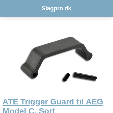
Slagpro.dk
ATE Trigger Guard til AEG
Model C, Sort