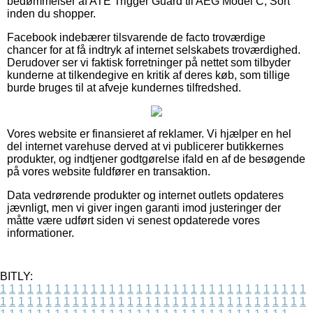
bedømmelser af ATE Trigger Guard til AEG Model C, Sort
inden du shopper.
Facebook indebærer tilsvarende de facto troværdige
chancer for at få indtryk af internet selskabets troværdighed.
Derudover ser vi faktisk forretninger på nettet som tilbyder
kunderne at tilkendegive en kritik af deres køb, som tillige
burde bruges til at afveje kundernes tilfredshed.
Vores website er finansieret af reklamer. Vi hjælper en hel
del internet varehuse derved at vi publicerer butikkernes
produkter, og indtjener godtgørelse ifald en af de besøgende
på vores website fuldfører en transaktion.
Data vedrørende produkter og internet outlets opdateres
jævnligt, men vi giver ingen garanti imod justeringer der
måtte være udført siden vi senest opdaterede vores
informationer.
BITLY:
1
1
1
1
1
1
1
1
1
1
1
1
1
1
1
1
1
1
1
1
1
1
1
1
1
1
1
1
1
1
1
1
1
1
1
1
1
1
1
1
1
1
1
1
1
1
1
1
1
1
1
1
1
1
1
1
1
1
1
1
1
1
1
1
1
1
1
1